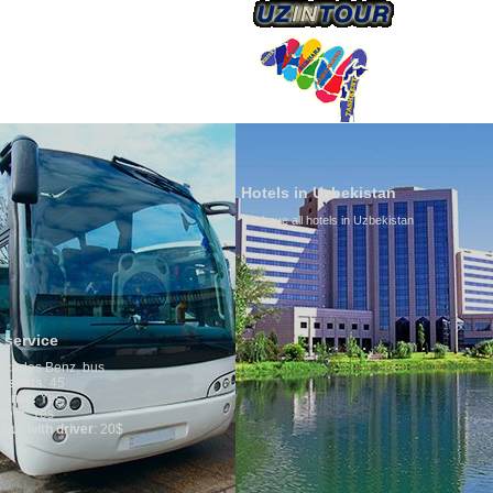
ÜBER UNS
Hotels in Uzbekistan
We have all hotels in Uzbekistan
Culture of Uzbeki
By nature Uzbeks prefe
is why migration and i
any influence on popul
general, the level of th
growth is very high. In
marriages is significan
percentage of divorce 
in the world. According
family is regarded as 