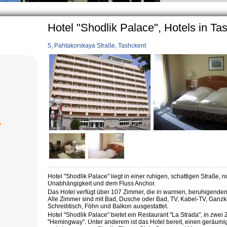
particularly in villages, is
rage, the Uzbek family has
Hotel "Shodlik Palace", Hotels in Ta
5, Pahtakorskaya Straße, Tashckent
Hotel "Shodlik Palace" liegt in einer ruhigen, schattigen Straße,
Unabhängigkeit und dem Fluss Anchor.
Das Hotel verfügt über 107 Zimmer, die in warmen, beruhigenden
Alle Zimmer sind mit Bad, Dusche oder Bad, TV, Kabel-TV, Ganzkö
Schreibtisch, Föhn und Balkon ausgestattet.
Hotel "Shodlik Palace" bietet ein Restaurant "La Strada", in zwei 
"Hemingway".
Unter anderem ist das Hotel bereit, einen geräum