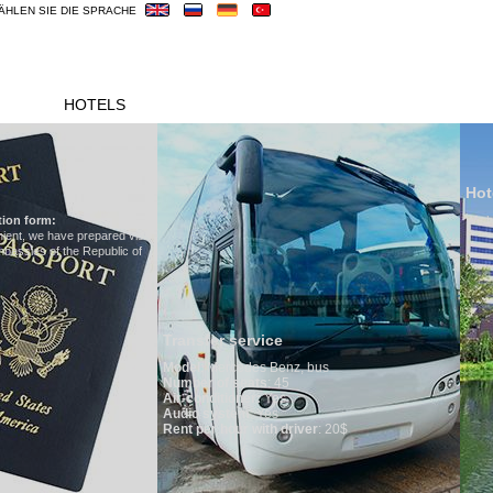
ÄHLEN SIE DIE SPRACHE
OUREN
HOTELS
VISUM
ÜBERBLICK
Hotels in Uzbekistan
We have all hotels in Uzbekistan
nsfer service
el
:
Mercedes Benz, bus
ber of seats
: 45
-conditioner:
Yes
io system
: Yes
t per hour with driver
: 20$