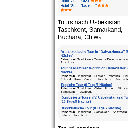
Hotel "Grand Orzu"
Hotel "Grand Tashkent"
Tours nach Usbekistan:
Taschkent, Samarkand,
Buchara, Chiwa
Archeologische Tour in “Dalvarzintepa” (
Nächte)
Reiseroute
: Taschkent – Termez – Dalvarzintepa 
Taschkent
Tour “Keramiken World von Usbekistan” 
Dauer
: 8 Tage/7 Nächte
Nächte)
Bewegungtyp
: Fluglinie und Reisebus
Reiseroute
: Taschkent – Fergana – Margilan – Ris
Kokand – Kuva – Andijan – Taschkent – Urgentsch
Besuch Stadte
: Taschkent (2) – Samarkand (1) – 
Buchara – Gijduvan – Samarkand – Taschkent
Dalvarzintepa (3)
Teppiche Tour (8 Tage/7 Nächte)
Dauer
Reiseroute
: 12 Tage/11 Nächte
: Tasсhkent – Chiwa - Buhara – Shaxris
Saison
: ganzes Jahr
Samarkand - Taschkent
Bewegungtyp
: Fluglinie und Reisebus
Aufenhalt
Kombinierte Touren IV. Uzbekistan und T
: In den Hotels, privaten Haus und Exped
:
Besuch Stadte
(10 Tage/9 Nächte)
: Taschkent (3) – Fergana (3) – Mar
Beschreibung:
Reisen in den touristischen Städte
Rishtan – Kokand – Kuva – Andijan – Chiwa (1) – 
Dauer
: 8 Tage, 7 Nächte
vonUsbekistan. Das beste Programm für den Besu
Gijduvan – Samarkand (2)
Buddhistische Tour (8 Tage/7 Nächte)
archäologischen Stätten von Surkhandarya Regio
Bewegungtyp
: Fluglinie ungd Reisebus
Reiseroute
: Taschkent – Samarkand – Shaxrisabz
Saison
: ganzes Jahr
Buhara – Taschkent
Besuch Stadte
: Chiwa(1) - Taschkent (2) - Samarka
Aufenhalt
Shaxrisabz und Bukhara (2)
: In den Hotels
Dauer
: 8 Tage, 7 Nächte
Beschreibung:
Saison
: ganzes Jahr
Reisen in den größten touristische
Bewegungtyp
: Fluglinie und Reisebus