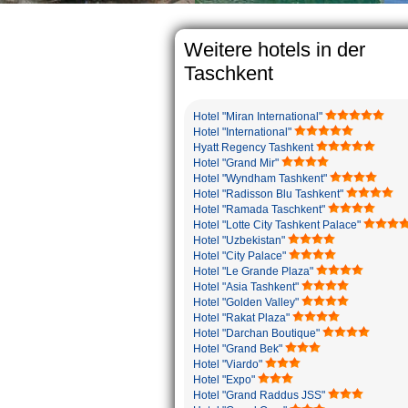
The usual Uzbek family, 
rather big. On the ave
5-6 children.
Weitere hotels in der
Taschkent
Hotel "Miran International"
Hotel "International"
Hyatt Regency Tashkent
Hotel "Grand Mir"
Hotel "Wyndham Tashkent"
Hotel "Radisson Blu Tashkent"
Hotel "Ramada Taschkent"
Hotel "Lotte City Tashkent Palace"
Hotel "Uzbekistan"
Hotel "City Palace"
Hotel "Le Grande Plaza"
Hotel "Asia Tashkent"
Hotel "Golden Valley"
Hotel "Rakat Plaza"
Hotel "Darchan Boutique"
Hotel "Grand Bek"
Hotel "Viardo"
Hotel "Expo"
Hotel "Grand Raddus JSS"