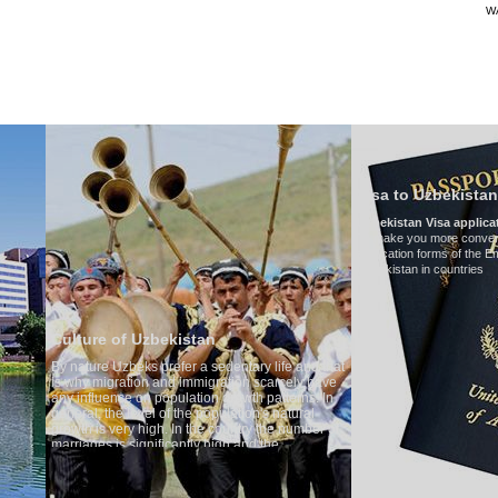
W
TRANSPORTS
TOURISMUS IN USBEKISTAN
BEURTEILUNGEN
T
Visa to Uzbekistan
Uzbekistan Visa application form:
To make you more convenient, we have prepared visa
application forms of the Embassies of the Republic of
Uzbekistan in countries
stan
Tra
r a sedentary life and that
Mod
mmigration scarcely have
Num
ation growth patterns. In
Air
e population's natural
Aud
 the country the number of
Ren
tly high and the
cases is one of the lowest
 to Uzbek tradition, the
something quite sacred.