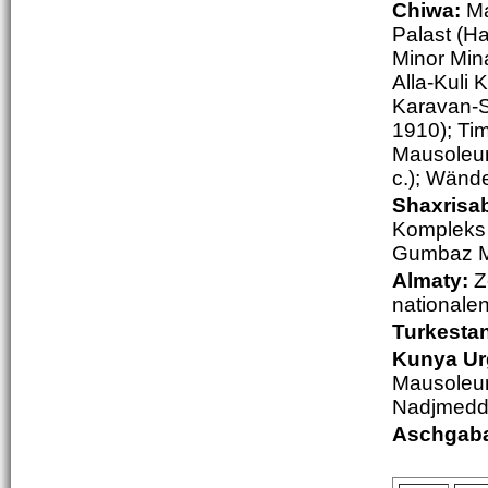
Chiwa:
Ma
Palast (H
Minor Min
Alla-Kuli 
Karavan-S
1910); Tim
Mausoleum
c.); Wände
Shaxrisa
Kompleks 
Gumbaz M
Almaty:
Z
nationale
Turkesta
Kunya Ur
Mausoleum
Nadjmedd
Aschgaba