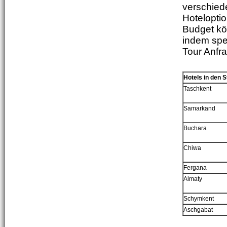
verschied
Hotelopti
Budget kön
indem spe
Tour Anfra
Hotels in den S
Tas
c
hkent
Samarkand
Bu
c
hara
Chiwa
Fergana
Almaty
Schymkent
Aschgabat