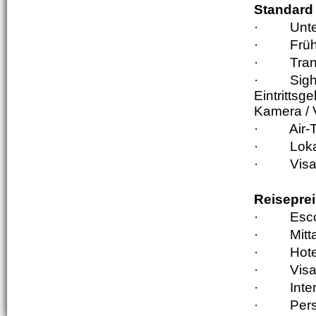
Standard 
·
Unte
·
Früh
·
Tran
·
Sigh
Eintritts
Kamera / 
·
Air-
·
Loka
·
Visa
Reiseprei
·
Esco
·
Mit
·
Hote
·
Visa
·
Inte
·
Pers