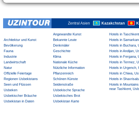
Zentral Asien
Kazakchstan
K
Angewandte Kunst
Hotels in Taschken
Architektur und Kunst
Bekannte Leute
Hotels in Samarkan
Bevölkerung
Denkmäler
Hotels in Buchara,
Fauna
Geschichte
Hotels in Andijan, 
Industrie
Klima
Hotels in Fergana,
Landwirtschaft
Nationale Küche
Hotels in Termez, 
Natur
Nützliche Information
Hotels in Urgench,
Offizielle Feiertage
Pflanzenreich
Hotels in Chiwa, Us
Regionen Usbekistans
Schönen Künste
Hotels in Shaxrisab
Seen und Flüssen
Seidenstraße
Hotels in Mountains
near Tashkent, Usb
Usbeken
Usbekische Sprache
Usbekischer Bräuche
Usbekisches Brot
Usbekistan in Daten
Usbekistan Karte