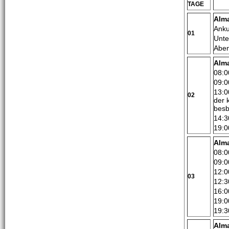
TAGE
Alm
Anku
01
Unte
Aben
Alm
08:0
09:0
13:0
02
der 
besb
14:3
19:0
Alma
08:0
09:0
12:0
03
12:3
16:0
19:0
19:3
Alma