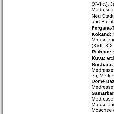
(XVI c.), 
Medresse 
Neu Stadt
und Ballet
Fergana-T
Kokand:
M
Mausoleum
(XVIII-XIX
Rishtan:
K
Kuva
: ar
Buchara
Medresse 
c.), Medre
Dome Baza
Medresse 
Samarka
Medresse (
Mausoleum
Moschee (