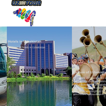
ÜBER UNS
TRANSPORTS
TOURISMU
Hotels in Uzbekistan
We have all hotels in Uzbekistan
Culture of Uzbekistan
By nature Uzbeks prefer a seden
is why migration and immigrati
any influence on population gro
general, the level of the popula
growth is very high. In the cou
marriages is significantly high
percentage of divorce cases is 
in the world. According to Uzbek
family is regarded as somethin