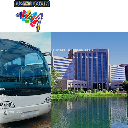
ÜBER UNS
TRANSPORTS
TOURISMU
Hotels in Uzbekistan
We have all hotels in Uzbekistan
Culture of Uz
By nature Uzbeks 
is why migration
any influence on 
general, the level
growth is very hi
marriages is sign
percentage of div
in the world. Acco
family is regarde