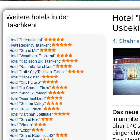
The usual Uzbek fa
rather big. On th
5-6 children.
Weitere hotels in der
Hotel "
Taschkent
Usbeki
Hotel "International"
4, Shahri
Hyatt Regency Tashkent
Hotel "Grand Mir"
Hotel "Wyndham Tashkent"
Hotel "Radisson Blu Tashkent"
Hotel "Ramada Taschkent"
Hotel "Lotte City Tashkent Palace"
Hotel "Uzbekistan"
Hotel "City Palace"
Hotel "Le Grande Plaza"
Hotel "Shodlik Palace"
Hotel "Asia Tashkent"
Hotel "Golden Valley"
Hotel "Rakat Plaza"
Das neue F
Hotel "Darchan Boutique"
in unmitt
Hotel "Grand Bek"
über 140 
Hotel "Viardo"
Hotel "Expo"
eingericht
Hotel "Grand Raddus JSS"