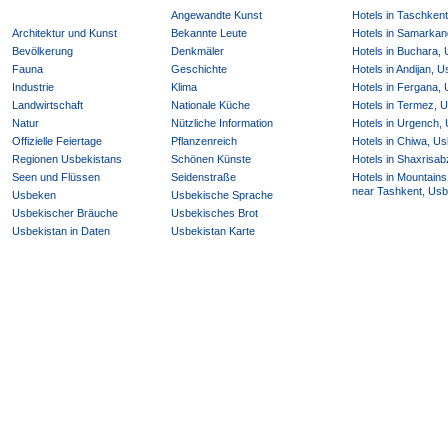
Angewandte Kunst
Hotels in Taschken
Architektur und Kunst
Bekannte Leute
Hotels in Samarkan
Bevölkerung
Denkmäler
Hotels in Buchara,
Fauna
Geschichte
Hotels in Andijan, 
Industrie
Klima
Hotels in Fergana,
Landwirtschaft
Nationale Küche
Hotels in Termez, 
Natur
Nützliche Information
Hotels in Urgench,
Offizielle Feiertage
Pflanzenreich
Hotels in Chiwa, Us
Regionen Usbekistans
Schönen Künste
Hotels in Shaxrisab
Seen und Flüssen
Seidenstraße
Hotels in Mountains
near Tashkent, Usb
Usbeken
Usbekische Sprache
Usbekischer Bräuche
Usbekisches Brot
Usbekistan in Daten
Usbekistan Karte