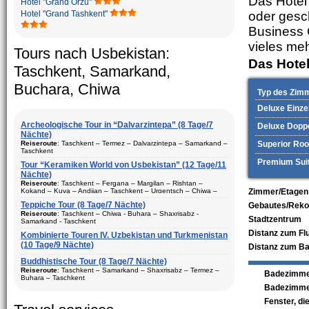
Das Hotel 
Hotel "Grand Orzu"
Hotel "Grand Tashkent"
oder gesch
Business 
vieles meh
Tours nach Usbekistan:
Das Hotel
Taschkent, Samarkand,
Buchara, Chiwa
Typ des Zim
Deluxe Einze
Archeologische Tour in “Dalvarzintepa” (8 Tage/7
Deluxe Dopp
Nächte)
Reiseroute
: Taschkent – Termez – Dalvarzintepa – Samarkand –
Superior Ro
Taschkent
Premium Sui
Tour “Keramiken World von Usbekistan” (12 Tage/11
Dauer
: 8 Tage/7 Nächte
Nächte)
Bewegungtyp
: Fluglinie und Reisebus
Reiseroute
: Taschkent – Fergana – Margilan – Rishtan –
Kokand – Kuva – Andijan – Taschkent – Urgentsch – Chiwa –
Zimmer/Etagen
Besuch Stadte
: Taschkent (2) – Samarkand (1) – Termez (1) –
Buchara – Gijduvan – Samarkand – Taschkent
Dalvarzintepa (3)
Teppiche Tour (8 Tage/7 Nächte)
Gebautes/Rekon
Dauer
Reiseroute
: 12 Tage/11 Nächte
: Tasсhkent – Chiwa - Buhara – Shaxrisabz -
Stadtzentrum
Saison
: ganzes Jahr
Samarkand - Taschkent
Bewegungtyp
: Fluglinie und Reisebus
Distanz zum Fl
Aufenhalt
Kombinierte Touren IV. Uzbekistan und Turkmenistan
: In den Hotels, privaten Haus und Expeditions-Basis
:
Besuch Stadte
(10 Tage/9 Nächte)
: Taschkent (3) – Fergana (3) – Margilan –
Distanz zum B
Beschreibung:
Reisen in den touristischen Städte
Rishtan – Kokand – Kuva – Andijan – Chiwa (1) – Buchara (2) –
Dauer
: 8 Tage, 7 Nächte
vonUsbekistan. Das beste Programm für den Besuch der
Gijduvan – Samarkand (2)
Buddhistische Tour (8 Tage/7 Nächte)
archäologischen Stätten von Surkhandarya Region
Bewegungtyp
: Fluglinie ungd Reisebus
Reiseroute
: Taschkent – Samarkand – Shaxrisabz – Termez –
Badezimme
Saison
: ganzes Jahr
Buhara – Taschkent
Besuch Stadte
: Chiwa(1) - Taschkent (2) - Samarkand (2) -
Badezimme
Aufenhalt
Shaxrisabz und Bukhara (2)
: In den Hotels
Dauer
: 8 Tage, 7 Nächte
Fenster, di
Beschreibung:
Saison
: ganzes Jahr
Reisen in den größten touristischen Städte
Bewegungtyp
: Fluglinie und Reisebus