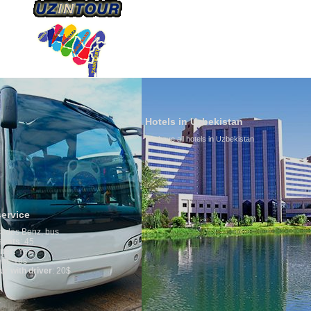
ÜBER UNS
TRANSPORTS
TOURISMU
Hotels in Uzbekistan
We have all hotels in Uzbekistan
Culture of
By nature Uzbe
is why migrat
any influence 
general, the l
growth is very
marriages is s
percentage of 
in the world. 
family is reg