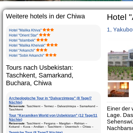
The usual Uzbe
rather big. On
5-6 children.
Weitere hotels in der Chiwa
Hotel 
1, Yakubo
Hotel "Malika Khiva"
Hotel "Orient Star"
Hotel "Islambek"
Hotel "Malika Kheivak"
Hotel "Arkanchi"
Hotel "Sobir Arkanchi"
Tours nach Usbekistan:
Taschkent, Samarkand,
Buchara, Chiwa
Archeologische Tour in “Dalvarzintepa” (8 Tage/7
Nächte)
Reiseroute
: Taschkent – Termez – Dalvarzintepa – Samarkand –
Einer der 
Taschkent
Lage.
Das
Tour “Keramiken World von Usbekistan” (12 Tage/11
Dauer
: 8 Tage/7 Nächte
Nächte)
Sehenswür
Bewegungtyp
: Fluglinie und Reisebus
Reiseroute
: Taschkent – Fergana – Margilan – Rishtan –
Kokand – Kuva – Andijan – Taschkent – Urgentsch – Chiwa –
Nachbarsc
Besuch Stadte
: Taschkent (2) – Samarkand (1) – Termez (1) –
Buchara – Gijduvan – Samarkand – Taschkent
Dalvarzintepa (3)
Teppiche Tour (8 Tage/7 Nächte)