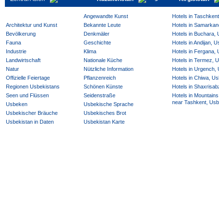
Angewandte Kunst
Hotels in Taschken
Architektur und Kunst
Bekannte Leute
Hotels in Samarkan
Bevölkerung
Denkmäler
Hotels in Buchara,
Fauna
Geschichte
Hotels in Andijan, 
Industrie
Klima
Hotels in Fergana,
Landwirtschaft
Nationale Küche
Hotels in Termez, 
Natur
Nützliche Information
Hotels in Urgench,
Offizielle Feiertage
Pflanzenreich
Hotels in Chiwa, Us
Regionen Usbekistans
Schönen Künste
Hotels in Shaxrisab
Seen und Flüssen
Seidenstraße
Hotels in Mountains
near Tashkent, Usb
Usbeken
Usbekische Sprache
Usbekischer Bräuche
Usbekisches Brot
Usbekistan in Daten
Usbekistan Karte