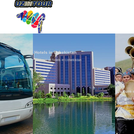
ÜBER UNS
TRANSPORTS
TOURISMU
Hotels in Uzbekistan
We have all hotels in Uzbekistan
Culture of Uzbekistan
By nature Uzbeks prefer a seden
is why migration and immigrati
any influence on population gro
general, the level of the popula
growth is very high. In the cou
marriages is significantly high
percentage of divorce cases is 
in the world. According to Uzbek
family is regarded as somethin