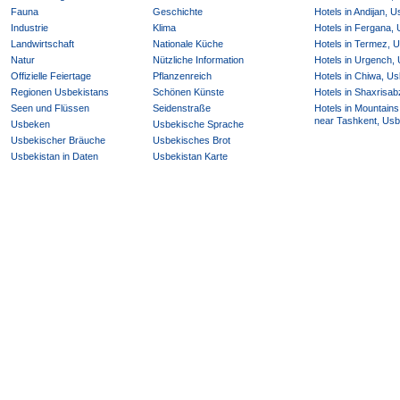
Fauna
Geschichte
Hotels in Andijan, 
Industrie
Klima
Hotels in Fergana,
Landwirtschaft
Nationale Küche
Hotels in Termez, 
Natur
Nützliche Information
Hotels in Urgench,
Offizielle Feiertage
Pflanzenreich
Hotels in Chiwa, Us
Regionen Usbekistans
Schönen Künste
Hotels in Shaxrisab
Seen und Flüssen
Seidenstraße
Hotels in Mountains
near Tashkent, Usb
Usbeken
Usbekische Sprache
Usbekischer Bräuche
Usbekisches Brot
Usbekistan in Daten
Usbekistan Karte