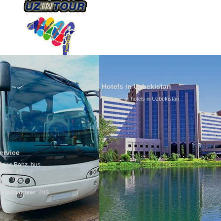
ÜBER UNS
TRANSPORTS
TOURISMU
Hotels in Uzbekistan
We have all hotels in Uzbekistan
Culture of U
By nature Uzbeks
is why migratio
any influence on
general, the lev
growth is very h
marriages is sig
percentage of di
in the world. Ac
family is regar