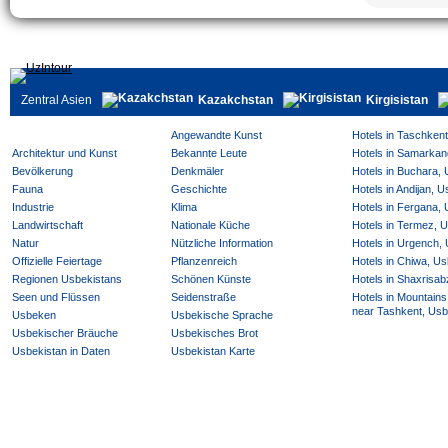
Zentral Asien
Kazakchstan
Kirgisistan
Angewandte Kunst
Hotels in Taschken
Architektur und Kunst
Bekannte Leute
Hotels in Samarkan
Bevölkerung
Denkmäler
Hotels in Buchara,
Fauna
Geschichte
Hotels in Andijan, 
Industrie
Klima
Hotels in Fergana,
Landwirtschaft
Nationale Küche
Hotels in Termez, 
Natur
Nützliche Information
Hotels in Urgench,
Offizielle Feiertage
Pflanzenreich
Hotels in Chiwa, Us
Regionen Usbekistans
Schönen Künste
Hotels in Shaxrisab
Seen und Flüssen
Seidenstraße
Hotels in Mountains
near Tashkent, Usb
Usbeken
Usbekische Sprache
Usbekischer Bräuche
Usbekisches Brot
Usbekistan in Daten
Usbekistan Karte