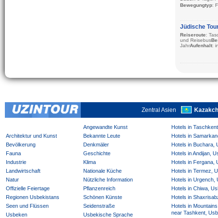
Bewegungtyp
: 
Besuch Stadte
:
Saison
: von Mä
Aufenhalt
: In de
Jüdische Tour
Reiseroute
: Tas
Beschreibung:
R
und Reisebus
Be
Jahr
Aufenhalt
: 
Zentral Asien
Kazakch
Angewandte Kunst
Hotels in Taschken
Architektur und Kunst
Bekannte Leute
Hotels in Samarkan
Bevölkerung
Denkmäler
Hotels in Buchara,
Fauna
Geschichte
Hotels in Andijan, 
Industrie
Klima
Hotels in Fergana,
Landwirtschaft
Nationale Küche
Hotels in Termez, 
Natur
Nützliche Information
Hotels in Urgench,
Offizielle Feiertage
Pflanzenreich
Hotels in Chiwa, Us
Regionen Usbekistans
Schönen Künste
Hotels in Shaxrisab
Seen und Flüssen
Seidenstraße
Hotels in Mountains
near Tashkent, Usb
Usbeken
Usbekische Sprache