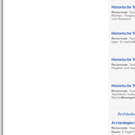
Saison
: ganzes 
Aufenhalt
: In de
Historische T
Reiseroute
: Ta
Rishtan - Fergan
und Reisebus
Historische T
Reiseroute
: Ta
tage, 11 nächte
Historische T
Reiseroute
: Tas
Fluglinie und re
Historische T
Reiseroute
: Tas
Taschkent- Kokan
Nächte
Bewegun
Archäolo
Archeologisch
Reiseroute
: Tas
Dauer
: 8 Tage/7