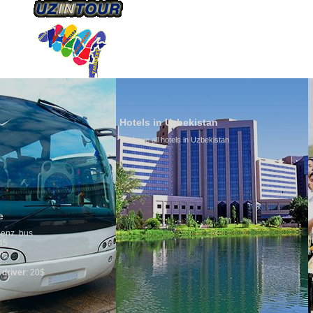
ÜBER UNS
TRANSPORTS
TOURISMU
Hotels in Uzbekistan
We have all hotels in Uzbekistan
Culture of Uzbekis
By nature Uzbeks prefer 
is why migration and im
any influence on populat
general, the level of the
growth is very high. In 
marriages is significant
percentage of divorce c
in the world. According 
family is regarded as s