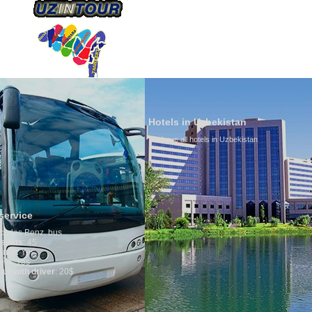
ÜBER UNS
TRANSPORTS
TOURISMU
Hotels in Uzbekistan
We have all hotels in Uzbekistan
Culture o
By nature Uz
is why migra
any influenc
general, the 
growth is ver
marriages is 
percentage o
in the world.
family is re