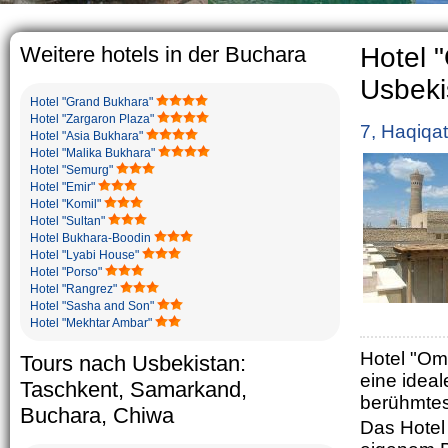
The usual Uzb
rather big. 
5-6 children.
Weitere hotels in der Buchara
Hotel 
Usbeki
Hotel "Grand Bukhara"
Hotel "Zargaron Plaza"
7, Haqiqa
Hotel "Asia Bukhara"
Hotel "Malika Bukhara"
Hotel "Semurg"
Hotel "Emir"
Hotel "Komil"
Hotel "Sultan"
Hotel Bukhara-Boodin
Hotel "Lyabi House"
Hotel "Porso"
Hotel "Rangrez"
Hotel "Sasha and Son"
Hotel "Mekhtar Ambar"
Hotel "Om
Tours nach Usbekistan:
eine idea
Taschkent, Samarkand,
berühmte
Buchara, Chiwa
Das Hotel 