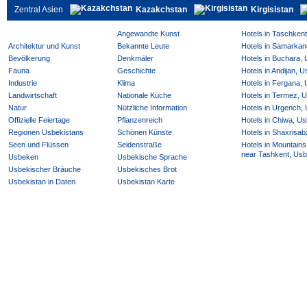
Zentral Asien
Kazakchstan
Kirgisistan
Angewandte Kunst
Hotels in Taschken
Architektur und Kunst
Bekannte Leute
Hotels in Samarkan
Bevölkerung
Denkmäler
Hotels in Buchara,
Fauna
Geschichte
Hotels in Andijan, 
Industrie
Klima
Hotels in Fergana,
Landwirtschaft
Nationale Küche
Hotels in Termez, 
Natur
Nützliche Information
Hotels in Urgench,
Offizielle Feiertage
Pflanzenreich
Hotels in Chiwa, Us
Regionen Usbekistans
Schönen Künste
Hotels in Shaxrisab
Seen und Flüssen
Seidenstraße
Hotels in Mountains
near Tashkent, Usb
Usbeken
Usbekische Sprache
Usbekischer Bräuche
Usbekisches Brot
Usbekistan in Daten
Usbekistan Karte