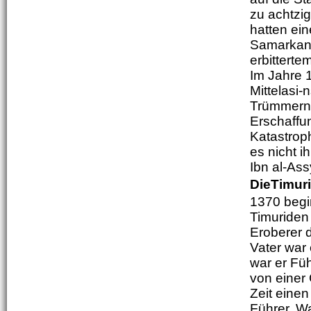
zu achtzig
hatten ein
Samarkand
erbitterte
Im Jahre 
Mittelasi
Trümmern, 
Erschaffun
Katastrop
es nicht i
Ibn al-As
DieTimur
1370 begi
Timuriden 
Eroberer 
Vater war
war er Füh
von einer 
Zeit einen
Führer. Wa