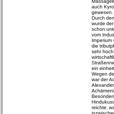
Massageten
auch Kyro
gewesen.
Durch den
wurde der
schon unte
vom Indus
Imperium 
die tribut
sehr hoch
wirtschaft
Straßenne
ein einhe
Wegen der
war der Ac
Alexander 
Achämenid
Besonders
Hindukusc
reichte, 
inzwische