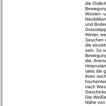
die Östli
Bewegung,
Wüsten- u
Neubildun
und Boden
Grasstepp
Winter, w
Seuchen d
die einze
sein. So 
Bewegung,
die, ihre
Hirtenstä
stets die 
ihren reic
hochentwi
nach West
Geschicke
Die Weißen
Nähe von T