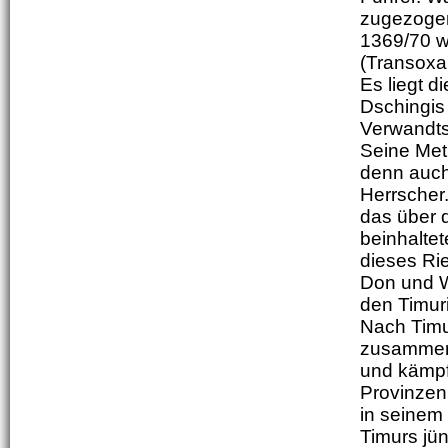
zugezogen
1369/70 w
(Transoxa
Es liegt 
Dschingis 
Verwandts
Seine Met
denn auch
Herrscher.
das über 
beinhalte
dieses Ri
Don und W
den Timur
Nach Timu
zusammen.
und kämpf
Provinzen
in seinem
Timurs jü