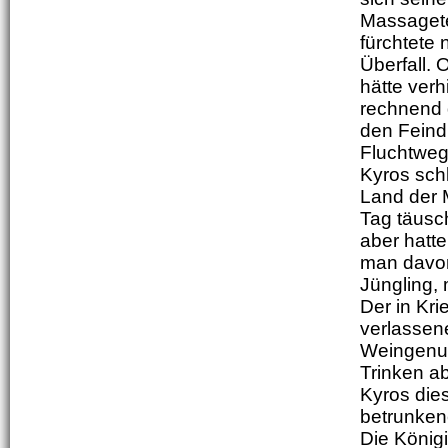
Massagete
fürchtete 
Überfall.
hätte verh
rechnend 
den Feind
Fluchtweg
Kyros sch
Land der 
Tag täusc
aber hatte
man davon 
Jüngling, 
Der in Kr
verlassen
Weingenuß
Trinken a
Kyros dies
betrunkene
Die König