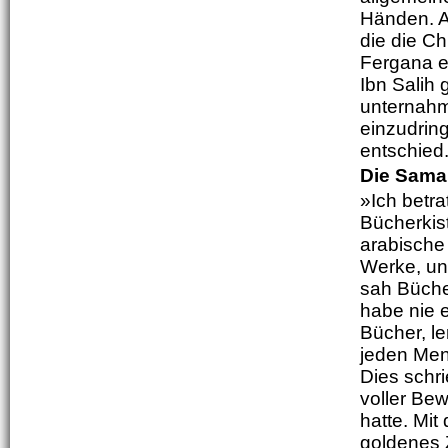
Händen. A
die die C
Fergana e
Ibn Salih
unternahm
einzudrin
entschied
Die Sama
»Ich betr
Bücherkis
arabische 
Werke, un
sah Büche
habe nie 
Bücher, le
jeden Men
Dies schr
voller Be
hatte. Mi
goldenes Z