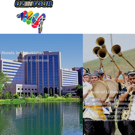
ÜBER UNS
TRANSPORTS
TOURISMU
Hotels in Uzbekistan
We have all hotels in Uzbekistan
Culture of Uzbekistan
By nature Uzbeks prefer a seden
is why migration and immigrati
any influence on population gro
general, the level of the popula
growth is very high. In the cou
marriages is significantly high
percentage of divorce cases is 
in the world. According to Uzbek
family is regarded as somethin