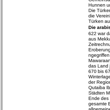
Hunnen und
Die Türke
die Verei
Türken auc
Die arab
622 war d
aus Mekka
Zeitrechn
Eroberung
ngegriffen
Mawaraann
das Land 
670 bis 6
Winterlag
der Region
Qutaiba I
Städten M
Ende des 
gesamte B
allgemein