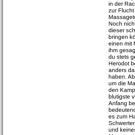
in der Rac
zur Flucht
Massagete
Noch nicht
dieser sc
bringen k
einen mit 
ihm gesagt
du stets 
Herodot be
anders da
haben. Ab
um die Ma
den Kampf
blutigste 
Anfang be
bedeutend
es zum Ha
Schwerter
und keines