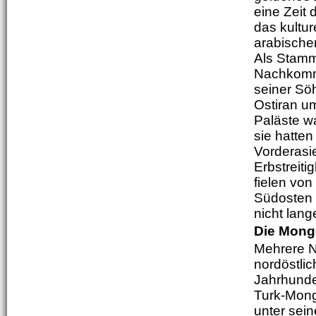
eine Zeit
das kultur
arabische
Als Stammv
Nachkomme
seiner Sö
Ostiran u
Paläste wa
sie hatte
Vorderasi
Erbstreit
fielen vo
Südosten 
nicht lan
Die Mong
Mehrere N
nordöstli
Jahrhunde
Turk-Mong
unter sei