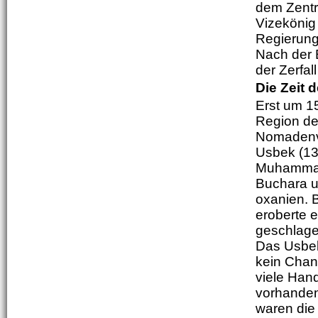
dem Zentr
Vizekönig
Regierungs
Nach der 
der Zerfal
Die Zeit 
Erst um 1
Region de
Nomadenvo
Usbek (13
Muhammad 
Buchara u
oxanien. 
eroberte e
geschlage
Das Usbeke
kein Chan
viele Han
vorhanden
waren die