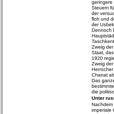
geringere
Steuern fü
der versuc
floh und 
der Usbek
Dennoch h
Hauptstä
Taschkent
Zweig der 
Staat, da
1920 regi
Zweig der
Herrscher
Chanat als
Das ganze
bestimmte
die politi
Unter rus
Nachdem P
imperiale 