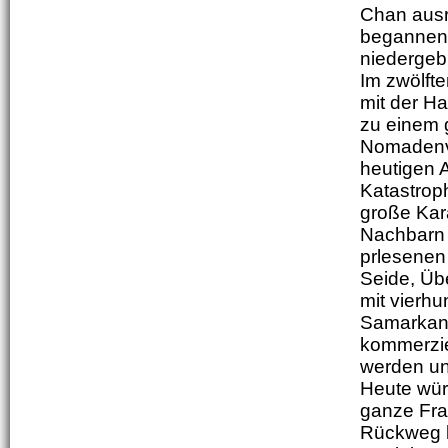
Chan ausr
begannen 
niedergeb
Im zwölft
mit der H
zu einem 
Nomadenvö
heutigen 
Katastrop
große Kar
Nachbarn 
prlesenen
Seide, Üb
mit vierh
Samarkand
kommerziel
werden un
Heute wür
ganze Fra
Rückweg l