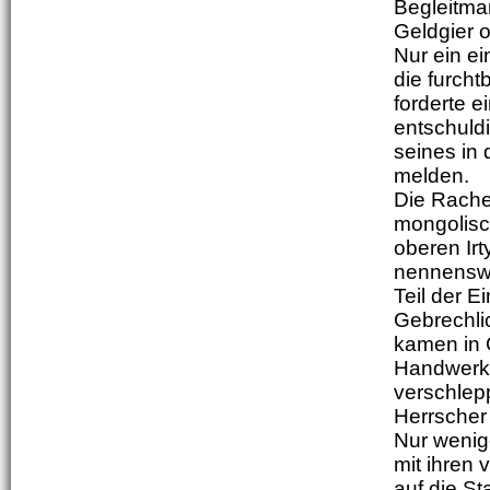
Begleitma
Geldgier o
Nur ein e
die furch
forderte 
entschuld
seines in
melden.
Die Rache
mongolisc
oberen Ir
nennenswer
Teil der E
Gebrechli
kamen in 
Handwerke
verschlepp
Herrscher
Nur wenig
mit ihren
auf die S