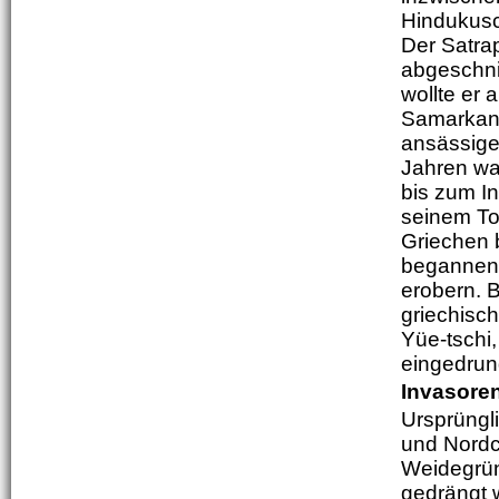
Hindukusc
Der Satr
abgeschnit
wollte er
Samarkand
ansässigen
Jahren wa
bis zum I
seinem Tod
Griechen 
begannen d
erobern. 
griechisch
Yüe-tschi,
eingedrun
Invasore
Ursprüngl
und Nordc
Weidegrün
gedrängt 