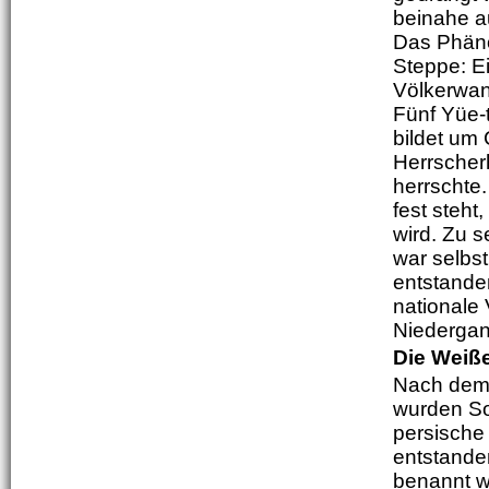
beinahe a
Das Phäno
Steppe: E
Völkerwan
Fünf Yüe-t
bildet um 
Herrscher
herrschte.
fest steht
wird. Zu 
war selbs
entstande
nationale
Niedergan
Die Weiß
Nach dem 
wurden So
persische
entstande
benannt w