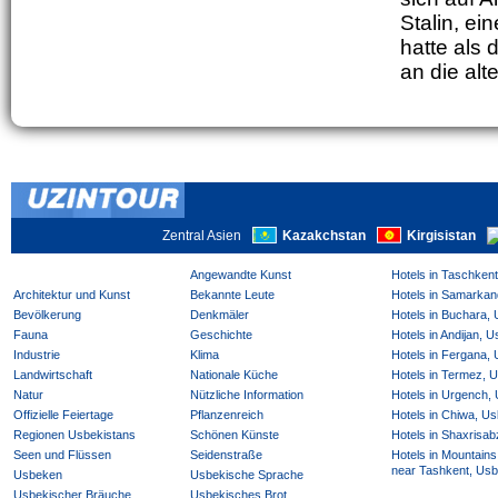
Stalin, e
hatte als 
an die alt
Zentral Asien
Kazakchstan
Kirgisistan
Angewandte Kunst
Hotels in Taschken
Architektur und Kunst
Bekannte Leute
Hotels in Samarkan
Bevölkerung
Denkmäler
Hotels in Buchara,
Fauna
Geschichte
Hotels in Andijan, 
Industrie
Klima
Hotels in Fergana,
Landwirtschaft
Nationale Küche
Hotels in Termez, 
Natur
Nützliche Information
Hotels in Urgench,
Offizielle Feiertage
Pflanzenreich
Hotels in Chiwa, Us
Regionen Usbekistans
Schönen Künste
Hotels in Shaxrisab
Seen und Flüssen
Seidenstraße
Hotels in Mountains
near Tashkent, Usb
Usbeken
Usbekische Sprache
Usbekischer Bräuche
Usbekisches Brot