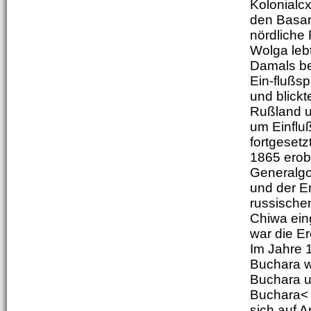
Kolonialcx
den Basar
nördliche
Wolga lebt
Damals be
Ein-flußsp
und blick
Rußland u
um Einfluß
fortgesetz
1865 erob
Generalgo
und der Em
russische
Chiwa ein
war die E
Im Jahre 
Buchara w
Buchara u
Buchara< 
sich auf A