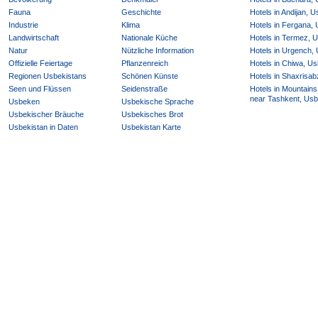
Fauna
Geschichte
Hotels in Andijan, 
Industrie
Klima
Hotels in Fergana,
Landwirtschaft
Nationale Küche
Hotels in Termez, 
Natur
Nützliche Information
Hotels in Urgench,
Offizielle Feiertage
Pflanzenreich
Hotels in Chiwa, Us
Regionen Usbekistans
Schönen Künste
Hotels in Shaxrisab
Seen und Flüssen
Seidenstraße
Hotels in Mountains
near Tashkent, Usb
Usbeken
Usbekische Sprache
Usbekischer Bräuche
Usbekisches Brot
Usbekistan in Daten
Usbekistan Karte