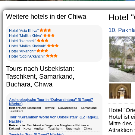
The usual Uz
rather big. 
5-6 children
Weitere hotels in der Chiwa
Hotel "
10, Pakhl
Hotel "Asia Khiva"
Hotel "Malika Khiva"
Hotel "Islambek"
Hotel "Malika Kheivak"
Hotel "Arkanchi"
Hotel "Sobir Arkanchi"
Tours nach Usbekistan:
Taschkent, Samarkand,
Buchara, Chiwa
Archeologische Tour in “Dalvarzintepa” (8 Tage/7
Nächte)
Reiseroute
: Taschkent – Termez – Dalvarzintepa – Samarkand –
Hotel "Ori
Taschkent
Hotel ist
Tour “Keramiken World von Usbekistan” (12 Tage/11
Dauer
: 8 Tage/7 Nächte
Nächte)
Mitte des
Bewegungtyp
: Fluglinie und Reisebus
Reiseroute
: Taschkent – Fergana – Margilan – Rishtan –
Kokand – Kuva – Andijan – Taschkent – Urgentsch – Chiwa –
Attraktion
Besuch Stadte
: Taschkent (2) – Samarkand (1) – Termez (1) –
Buchara – Gijduvan – Samarkand – Taschkent
Dalvarzintepa (3)
Teppiche Tour (8 Tage/7 Nächte)