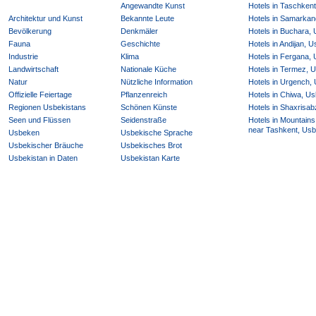
Angewandte Kunst
Hotels in Taschken
Architektur und Kunst
Bekannte Leute
Hotels in Samarkan
Bevölkerung
Denkmäler
Hotels in Buchara,
Fauna
Geschichte
Hotels in Andijan, 
Industrie
Klima
Hotels in Fergana,
Landwirtschaft
Nationale Küche
Hotels in Termez, 
Natur
Nützliche Information
Hotels in Urgench,
Offizielle Feiertage
Pflanzenreich
Hotels in Chiwa, Us
Regionen Usbekistans
Schönen Künste
Hotels in Shaxrisab
Seen und Flüssen
Seidenstraße
Hotels in Mountains
near Tashkent, Usb
Usbeken
Usbekische Sprache
Usbekischer Bräuche
Usbekisches Brot
Usbekistan in Daten
Usbekistan Karte