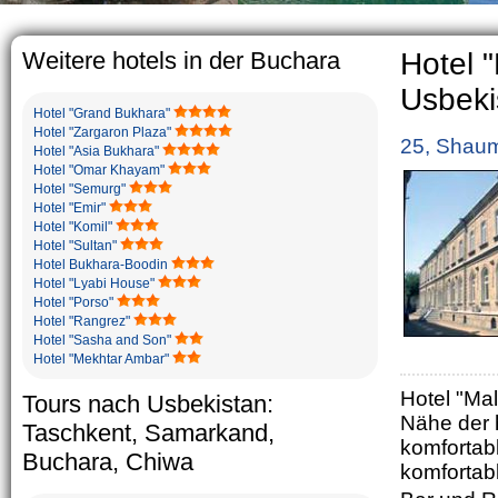
The usual Uz
rather big.
5-6 childre
Weitere hotels in der Buchara
Hotel 
Usbeki
Hotel "Grand Bukhara"
Hotel "Zargaron Plaza"
25, Shaum
Hotel "Asia Bukhara"
Hotel "Omar Khayam"
Hotel "Semurg"
Hotel "Emir"
Hotel "Komil"
Hotel "Sultan"
Hotel Bukhara-Boodin
Hotel "Lyabi House"
Hotel "Porso"
Hotel "Rangrez"
Hotel "Sasha and Son"
Hotel "Mekhtar Ambar"
Hotel "Mal
Tours nach Usbekistan:
Nähe der h
Taschkent, Samarkand,
komfortab
Buchara, Chiwa
komfortab