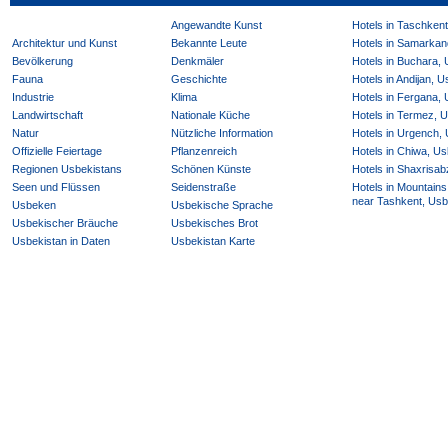
Angewandte Kunst
Hotels in Taschken
Architektur und Kunst
Bekannte Leute
Hotels in Samarkan
Bevölkerung
Denkmäler
Hotels in Buchara,
Fauna
Geschichte
Hotels in Andijan, 
Industrie
Klima
Hotels in Fergana,
Landwirtschaft
Nationale Küche
Hotels in Termez, 
Natur
Nützliche Information
Hotels in Urgench,
Offizielle Feiertage
Pflanzenreich
Hotels in Chiwa, Us
Regionen Usbekistans
Schönen Künste
Hotels in Shaxrisab
Seen und Flüssen
Seidenstraße
Hotels in Mountains
near Tashkent, Usb
Usbeken
Usbekische Sprache
Usbekischer Bräuche
Usbekisches Brot
Usbekistan in Daten
Usbekistan Karte