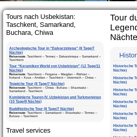
The usual Uzbek family, particul
rather big. On the average, th
5-6 children.
Tours nach Usbekistan:
Tour d
Taschkent, Samarkand,
Legend
Buchara, Chiwa
Nächte
Archeologische Tour in “Dalvarzintepa” (8 Tage/7
Nächte)
Histo
Reiseroute
: Taschkent – Termez – Dalvarzintepa – Samarkand –
Taschkent
Tour “Keramiken World von Usbekistan” (12 Tage/11
Historische T
Dauer
: 8 Tage/7 Nächte
Nächte)
Nächte)
Bewegungtyp
: Fluglinie und Reisebus
Reiseroute
: Taschkent – Fergana – Margilan – Rishtan –
Kokand – Kuva – Andijan – Taschkent – Urgentsch – Chiwa –
Historische T
Besuch Stadte
: Taschkent (2) – Samarkand (1) – Termez (1) –
Buchara – Gijduvan – Samarkand – Taschkent
Nächte)
Dalvarzintepa (3)
Teppiche Tour (8 Tage/7 Nächte)
Dauer
Reiseroute
: 12 Tage/11 Nächte
: Tasсhkent – Chiwa - Buhara – Shaxrisabz -
Historische T
Saison
: ganzes Jahr
Samarkand - Taschkent
Nächte)
Bewegungtyp
: Fluglinie und Reisebus
Aufenhalt
Kombinierte Touren IV. Uzbekistan und Turkmenistan
: In den Hotels, privaten Haus und Expeditions-Basis
:
Besuch Stadte
(10 Tage/9 Nächte)
: Taschkent (3) – Fergana (3) – Margilan –
Historische T
Beschreibung:
Reisen in den touristischen Städte
Rishtan – Kokand – Kuva – Andijan – Chiwa (1) – Buchara (2) –
Dauer
: 8 Tage, 7 Nächte
Nächte)
vonUsbekistan. Das beste Programm für den Besuch der
Gijduvan – Samarkand (2)
Buddhistische Tour (8 Tage/7 Nächte)
archäologischen Stätten von Surkhandarya Region
Bewegungtyp
: Fluglinie ungd Reisebus
Reiseroute
: Taschkent – Samarkand – Shaxrisabz – Termez –
Historische T
Saison
: ganzes Jahr
Buhara – Taschkent
Nächte)
Besuch Stadte
: Chiwa(1) - Taschkent (2) - Samarkand (2) -
Aufenhalt
Shaxrisabz und Bukhara (2)
: In den Hotels
Dauer
: 8 Tage, 7 Nächte
Historische T
Beschreibung:
Saison
: ganzes Jahr
Reisen in den größten touristischen Städte
Travel services
Bewegungtyp
: Fluglinie und Reisebus
Nächte)
vonUsbekistan. Tour besteht aus Keramik-Kunst, historische und
archäologische Komponenten. Beste Tour-Paket für Ihren
Aufenhalt
: in den Hotels
Besuch Stadte
: Taschkent (2), - Samarkand (2) - Shaxrisabz,