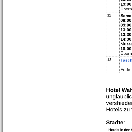
19:00
Übern
11
Samar
08:00
09:00
13:00
13:30
14:30
Museu
18:00
Übern
12
Tasc
Ende
Hotel Wa
unglaubli
vershiede
Hotels zu
Stadte
:
Hotels in den 