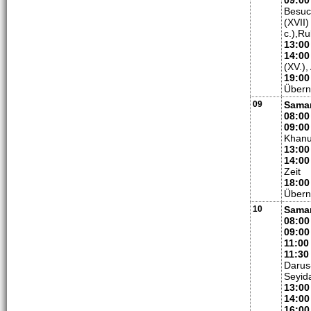
09:00
Besuc
(XVII
c.),R
13:00
14:00
(XV.)
19:00
Übern
09
Sama
08:00
09:00
Khanu
13:0
14:00
Zeit
18:00
Übern
10
Samar
08:00
09:00
11:00
11:30
Darus
Seyid
13:00
14:00
16:00