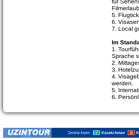
für Sehen
Filmerlau
5. Flugtic
6. Visase
7. Local 
Im Standa
1. Tourfüh
Sprache s
2. Mittag
3. Hotelzu
4. Visageb
werden.
5. Interna
6. Persönl
Zentral Asien
Kazakchstan
K