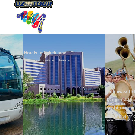
ÜBER UNS
TRANSPORTS
TOURISMU
Hotels in Uzbekistan
We have all hotels in Uzbekistan
Culture of Uzbekistan
By nature Uzbeks prefer a seden
is why migration and immigrati
any influence on population gro
general, the level of the popula
growth is very high. In the cou
marriages is significantly high
percentage of divorce cases is 
in the world. According to Uzbek
family is regarded as somethin