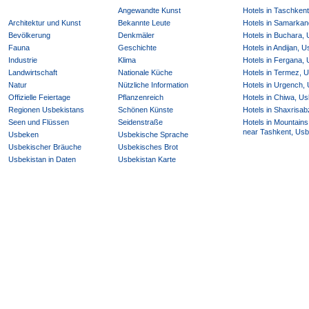
Angewandte Kunst
Hotels in Taschken
Architektur und Kunst
Bekannte Leute
Hotels in Samarkan
Bevölkerung
Denkmäler
Hotels in Buchara,
Fauna
Geschichte
Hotels in Andijan, 
Industrie
Klima
Hotels in Fergana,
Landwirtschaft
Nationale Küche
Hotels in Termez, 
Natur
Nützliche Information
Hotels in Urgench,
Offizielle Feiertage
Pflanzenreich
Hotels in Chiwa, Us
Regionen Usbekistans
Schönen Künste
Hotels in Shaxrisab
Seen und Flüssen
Seidenstraße
Hotels in Mountains
near Tashkent, Usb
Usbeken
Usbekische Sprache
Usbekischer Bräuche
Usbekisches Brot
Usbekistan in Daten
Usbekistan Karte