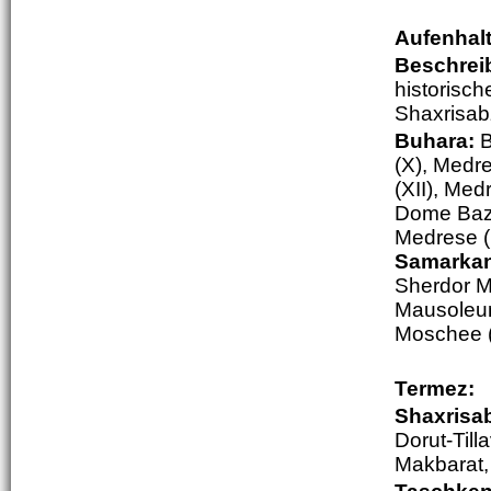
Aufenhal
Beschrei
historisc
Shaxrisab
Buhara:
B
(X), Medr
(XII), Me
Dome Baza
Medrese (
Samarka
Sherdor Me
Mausoleum
Moschee (
Termez:
Shaxrisa
Dorut-Til
Makbarat,