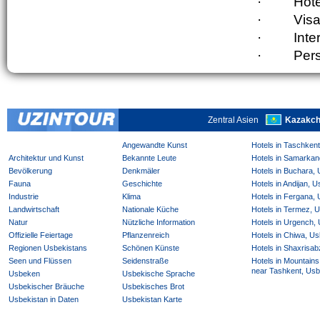
·
Hote
·
Visa
·
Inte
·
Pers
Zentral Asien
Kazakch
Angewandte Kunst
Hotels in Taschken
Architektur und Kunst
Bekannte Leute
Hotels in Samarkan
Bevölkerung
Denkmäler
Hotels in Buchara,
Fauna
Geschichte
Hotels in Andijan, 
Industrie
Klima
Hotels in Fergana,
Landwirtschaft
Nationale Küche
Hotels in Termez, 
Natur
Nützliche Information
Hotels in Urgench,
Offizielle Feiertage
Pflanzenreich
Hotels in Chiwa, Us
Regionen Usbekistans
Schönen Künste
Hotels in Shaxrisab
Seen und Flüssen
Seidenstraße
Hotels in Mountains
near Tashkent, Usb
Usbeken
Usbekische Sprache
Usbekischer Bräuche
Usbekisches Brot
Usbekistan in Daten
Usbekistan Karte