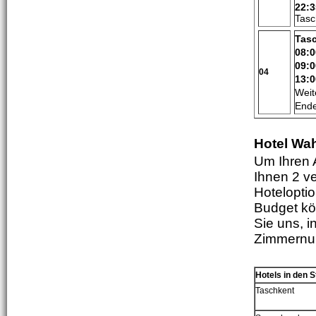
22:3
Tasc
Tas
08:0
09:0
04
13:0
Weit
Ende
Hotel Wa
Um Ihren 
Ihnen 2 ve
Hotelopti
Budget kön
Sie uns, 
Zimmernum
Hotels in den S
Tas
c
hkent