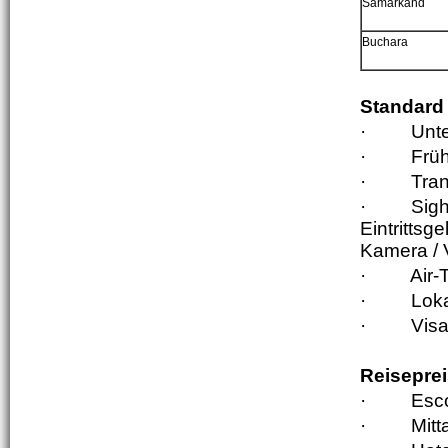
Samarkand
Bu
c
hara
Standard 
·
Unte
·
Früh
·
Tran
·
Sigh
Eintritts
Kamera / 
·
Air-
·
Loka
·
Visa
Reiseprei
·
Esco
·
Mit