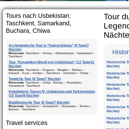
The usual Uzbek family, partic
rather big. On the average, 
5-6 children.
Tours nach Usbekistan:
Tour d
Taschkent, Samarkand,
Legend
Buchara, Chiwa
Nächte
Archeologische Tour in “Dalvarzintepa” (8 Tage/7
Nächte)
Histo
Reiseroute
: Taschkent – Termez – Dalvarzintepa – Samarkand –
Taschkent
Tour “Keramiken World von Usbekistan” (12 Tage/11
Historische T
Dauer
: 8 Tage/7 Nächte
Nächte)
Nächte)
Bewegungtyp
: Fluglinie und Reisebus
Reiseroute
: Taschkent – Fergana – Margilan – Rishtan –
Kokand – Kuva – Andijan – Taschkent – Urgentsch – Chiwa –
Historische T
Besuch Stadte
: Taschkent (2) – Samarkand (1) – Termez (1) –
Buchara – Gijduvan – Samarkand – Taschkent
Nächte)
Dalvarzintepa (3)
Teppiche Tour (8 Tage/7 Nächte)
Dauer
Reiseroute
: 12 Tage/11 Nächte
: Tasсhkent – Chiwa - Buhara – Shaxrisabz -
Historische T
Saison
: ganzes Jahr
Samarkand - Taschkent
Nächte)
Bewegungtyp
: Fluglinie und Reisebus
Aufenhalt
Kombinierte Touren IV. Uzbekistan und Turkmenistan
: In den Hotels, privaten Haus und Expeditions-Basis
:
Besuch Stadte
(10 Tage/9 Nächte)
: Taschkent (3) – Fergana (3) – Margilan –
Historische T
Beschreibung:
Reisen in den touristischen Städte
Rishtan – Kokand – Kuva – Andijan – Chiwa (1) – Buchara (2) –
Dauer
: 8 Tage, 7 Nächte
Nächte)
vonUsbekistan. Das beste Programm für den Besuch der
Gijduvan – Samarkand (2)
Buddhistische Tour (8 Tage/7 Nächte)
archäologischen Stätten von Surkhandarya Region
Bewegungtyp
: Fluglinie ungd Reisebus
Reiseroute
: Taschkent – Samarkand – Shaxrisabz – Termez –
Historische T
Saison
: ganzes Jahr
Buhara – Taschkent
Nächte)
Besuch Stadte
: Chiwa(1) - Taschkent (2) - Samarkand (2) -
Aufenhalt
Shaxrisabz und Bukhara (2)
: In den Hotels
Dauer
: 8 Tage, 7 Nächte
Historische T
Beschreibung:
Saison
: ganzes Jahr
Reisen in den größten touristischen Städte
Travel services
Bewegungtyp
: Fluglinie und Reisebus
Nächte)
vonUsbekistan. Tour besteht aus Keramik-Kunst, historische und
archäologische Komponenten. Beste Tour-Paket für Ihren
Aufenhalt
: in den Hotels
Besuch Stadte
: Taschkent (2), - Samarkand (2) - Shaxrisabz,