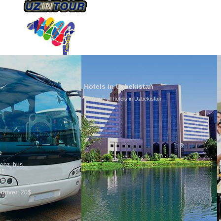
ÜBER UNS
TRANSPORTS
TOURISMU
Hotels in Uzbekistan
We have all hotels in Uzbekistan
Culture of Uzbekistan
By nature Uzbeks prefer a se
is why migration and immigr
any influence on population 
general, the level of the pop
growth is very high. In the c
marriages is significantly hi
percentage of divorce cases 
in the world. According to Uz
family is regarded as someth