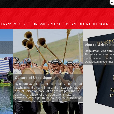
W
TRANSPORTS
TOURISMUS IN USBEKISTAN
BEURTEILUNGEN
T
Visa to Uzbekistan
Uzbekistan Visa application form:
To make you more convenient, we have prepared vis
application forms of the Embassies of the Republic of
Uzbekistan in countries
zbekistan
 prefer a sedentary life and that
 and immigration scarcely have
 population growth patterns. In
l of the population's natural
igh. In the country the number of
ificantly high and the
vorce cases is one of the lowest
ording to Uzbek tradition, the
ed as something quite sacred.