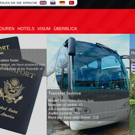
ÄHLEN SIE DIE SPRACHE
OUREN
HOTELS
VISUM
ÜBERBLICK
Hotels in Uzbekistan
We have all hotels in Uzbekistan
a
Transfer service
Model
:
Mercedes Benz, bus
Number of seats
: 45
Air-conditioner:
Yes
Audio system
: Yes
Rent per hour with driver
: 20$