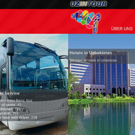
ÜBER UNS
Hotels in Uzbekistan
We have all hotels in Uzbekistan
Culture of U
By nature Uzbeks
is why migration
any influence on
general, the leve
growth is very h
marriages is sign
percentage of di
in the world. Acc
family is regard