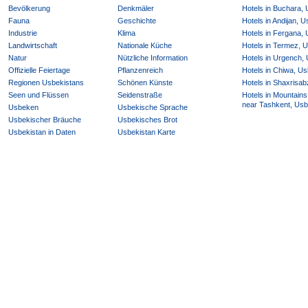
Bevölkerung
Denkmäler
Hotels in Buchara,
Fauna
Geschichte
Hotels in Andijan, 
Industrie
Klima
Hotels in Fergana,
Landwirtschaft
Nationale Küche
Hotels in Termez, 
Natur
Nützliche Information
Hotels in Urgench,
Offizielle Feiertage
Pflanzenreich
Hotels in Chiwa, Us
Regionen Usbekistans
Schönen Künste
Hotels in Shaxrisab
Seen und Flüssen
Seidenstraße
Hotels in Mountains
near Tashkent, Usb
Usbeken
Usbekische Sprache
Usbekischer Bräuche
Usbekisches Brot
Usbekistan in Daten
Usbekistan Karte