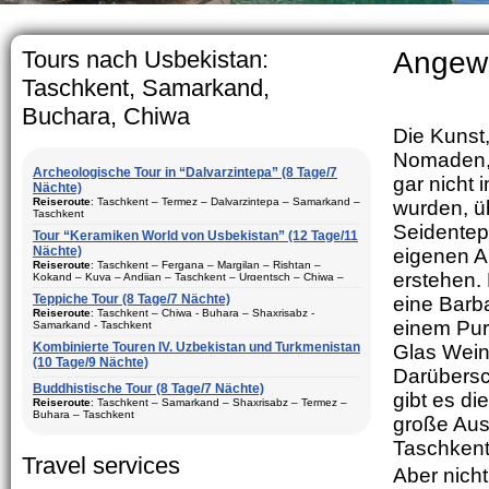
The usual Uz
rather big.
5-6 childre
Tours nach Usbekistan:
Angew
Taschkent, Samarkand,
Buchara, Chiwa
Die Kunst
Nomaden, u
Archeologische Tour in “Dalvarzintepa” (8 Tage/7
gar nicht 
Nächte)
Reiseroute
: Taschkent – Termez – Dalvarzintepa – Samarkand –
wurden, ü
Taschkent
Seidentep
Tour “Keramiken World von Usbekistan” (12 Tage/11
Dauer
: 8 Tage/7 Nächte
Nächte)
eigenen A
Bewegungtyp
: Fluglinie und Reisebus
Reiseroute
: Taschkent – Fergana – Margilan – Rishtan –
erstehen.
Kokand – Kuva – Andijan – Taschkent – Urgentsch – Chiwa –
Besuch Stadte
: Taschkent (2) – Samarkand (1) – Termez (1) –
Buchara – Gijduvan – Samarkand – Taschkent
Dalvarzintepa (3)
Teppiche Tour (8 Tage/7 Nächte)
eine Barb
Dauer
Reiseroute
: 12 Tage/11 Nächte
: Tasсhkent – Chiwa - Buhara – Shaxrisabz -
Saison
: ganzes Jahr
einem Pur
Samarkand - Taschkent
Bewegungtyp
: Fluglinie und Reisebus
Aufenhalt
Kombinierte Touren IV. Uzbekistan und Turkmenistan
: In den Hotels, privaten Haus und Expeditions-Basis
Glas Wein 
:
Besuch Stadte
(10 Tage/9 Nächte)
: Taschkent (3) – Fergana (3) – Margilan –
Beschreibung:
Reisen in den touristischen Städte
Darübersc
Rishtan – Kokand – Kuva – Andijan – Chiwa (1) – Buchara (2) –
Dauer
: 8 Tage, 7 Nächte
vonUsbekistan. Das beste Programm für den Besuch der
Gijduvan – Samarkand (2)
Buddhistische Tour (8 Tage/7 Nächte)
archäologischen Stätten von Surkhandarya Region
gibt es di
Bewegungtyp
: Fluglinie ungd Reisebus
Reiseroute
: Taschkent – Samarkand – Shaxrisabz – Termez –
Saison
: ganzes Jahr
Buhara – Taschkent
große Aus
Besuch Stadte
: Chiwa(1) - Taschkent (2) - Samarkand (2) -
Aufenhalt
Shaxrisabz und Bukhara (2)
: In den Hotels
Dauer
: 8 Tage, 7 Nächte
Taschkent
Beschreibung:
Saison
: ganzes Jahr
Reisen in den größten touristischen Städte
Travel services
Bewegungtyp
: Fluglinie und Reisebus
vonUsbekistan. Tour besteht aus Keramik-Kunst, historische und
Aber nich
archäologische Komponenten. Beste Tour-Paket für Ihren
Aufenhalt
: in den Hotels
Besuch Stadte
: Taschkent (2), - Samarkand (2) - Shaxrisabz,