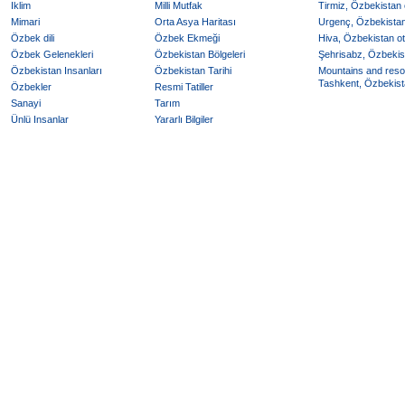
Iklim
Milli Mutfak
Tirmiz, Özbekistan o
Mimari
Orta Asya Haritası
Urgenç, Özbekistan 
Özbek dili
Özbek Ekmeği
Hiva, Özbekistan ote
Özbek Gelenekleri
Özbekistan Bölgeleri
Şehrisabz, Özbekist
Özbekistan Insanları
Özbekistan Tarihi
Mountains and reso
Tashkent, Özbekista
Özbekler
Resmi Tatiller
Sanayi
Tarım
Ünlü Insanlar
Yararlı Bilgiler