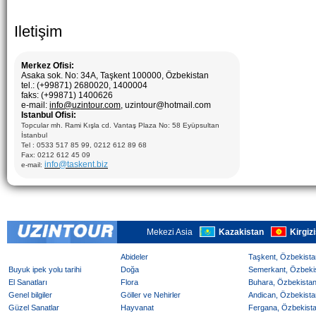
Iletişim
Merkez Ofisi:
Asaka sok. No: 34A, Taşkent 100000, Özbekistan
tel.: (+99871) 2680020, 1400004
faks: (+99871) 1400626
e-mail:
info@uzintour.com
, uzintour@hotmail.com
Istanbul Ofisi:
Topcular mh. Rami Kışla cd. Vantaş Plaza No: 58 Eyüpsultan
İstanbul
Tel : 0533 517 85 99, 0212 612 89 68
Fax: 0212 612 45 09
info@taskent.biz
e-mail:
Mekezi Asia
Kazakistan
Kirgiz
Abideler
Taşkent, Özbekistan
Buyuk ipek yolu tarihi
Doğa
Semerkant, Özbekist
El Sanatları
Flora
Buhara, Özbekistan 
Genel bilgiler
Göller ve Nehirler
Andican, Özbekistan
Güzel Sanatlar
Hayvanat
Fergana, Özbekistan