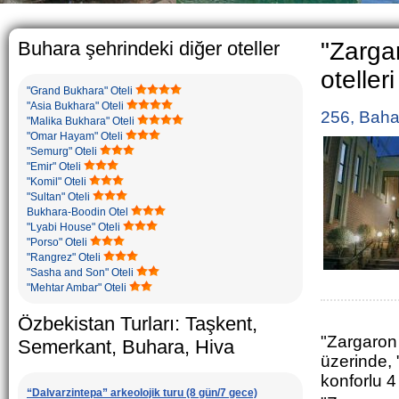
The usual Uzb
rather big. O
5-6 children.
Buhara şehrindeki diğer oteller
"Zarga
otelleri
"Grand Bukhara" Oteli
"Asia Bukhara" Oteli
256, Baha
"Malika Bukhara" Oteli
"Omar Hayam" Oteli
"Semurg" Oteli
"Emir" Oteli
"Komil" Oteli
"Sultan" Oteli
Bukhara-Boodin Otel
"Lyabi House" Oteli
"Porso" Oteli
"Rangrez" Oteli
"Sasha and Son" Oteli
"Mehtar Ambar" Oteli
Özbekistan Turları: Taşkent,
"Zargaron 
Semerkant, Buhara, Hiva
üzerinde,
konforlu 4 y
“Dalvarzintepa” arkeolojik turu (8 gün/7 gece)