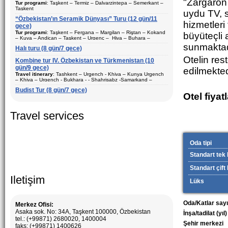
"Zargaron 
Tur programi
: Taşkent – Termiz – Dalvarzintepa – Semerkant –
Taşkent
uydu TV, s
“Özbekistan’ın Seramik Dünyası” Turu (12 gün/11
Süre
: 8 gün/7 gece
hizmetleri
gece)
Hareket şekli
: Karayolu ve uçak
Tur programi
: Taşkent – Fergana – Margilan – Riştan – Kokand
büyüteçli 
– Kuva – Andican – Taşkent – Urgenç – Hiva – Buhara –
Ziyaret edilecek şehirler (geceler)
: Taşkent (2) – Semerkant (1)
Gijduvan – Semerkant – Taşkent
sunmaktad
– Termiz (1) – Dalvarzintepa (3)
Halı turu (8 gün/7 gece)
Süre
: 12 gün/11 gece
Otelin res
Sezon
: Yil boyunca
Kombine tur IV. Özbekistan ve Türkmenistan (10
Hareket şekli
: Karayolu ve uçak
gün/9 gece)
edilmekted
Konaklama
: tek ve iki kişilık odalar
Travel itinerary
: Tashkent – Urgench - Khiva – Kunya Urgench
Ziyaret edilecek şehirler (geceler)
: Taşkent (3) – Fergana (3) –
– Khiva – Urgench - Bukhara - - Shahrisabz -Samarkand –
Açiklama:
Özbekistan turistik şehirleri gezilmesi. Surkhandarya
Margilan – Riştan – Kokand – Kuva – Andican – Hiva (1) –
Tashkent – Chimgan - Tashkent.
bölgesi arkeolojik kazılarını ziyaret etmek için en iyi tur programı
Buhara (2) – Gijduvan – Semerkant (2)
Budist Tur (8 gün/7 gece)
Otel fiyat
Sezon
: Yil boyunca
Duration
: 10 days, 9 nights
Konaklama
: tek ve iki kişilık odalar
Travel services
Açiklama:
Özbekistan turistik şehirleri gezilmesi. Tur paketi
seramik sanatı, tarihi ve arkeolojik bileşenlerden oluşur.
Özbekistan’ın anıtları ve seramik stüdyoları ziyareti için en iyi tur
paketi.
Oda tipi
Standart tek k
Standart çift 
Iletişim
Lüks
Oda/Katlar sayı
Merkez Ofisi:
Asaka sok. No: 34A, Taşkent 100000, Özbekistan
İnşa/tadilat (yıl)
tel.: (+99871) 2680020, 1400004
Şehir merkezi
faks: (+99871) 1400626