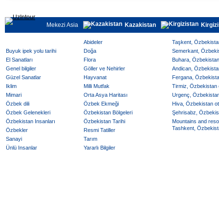
Mekezi Asia
Kazakistan
Kirgiz
Abideler
Taşkent, Özbekistan
Buyuk ipek yolu tarihi
Doğa
Semerkant, Özbekist
El Sanatları
Flora
Buhara, Özbekistan 
Genel bilgiler
Göller ve Nehirler
Andican, Özbekistan
Güzel Sanatlar
Hayvanat
Fergana, Özbekistan
Iklim
Milli Mutfak
Tirmiz, Özbekistan o
Mimari
Orta Asya Haritası
Urgenç, Özbekistan 
Özbek dili
Özbek Ekmeği
Hiva, Özbekistan ote
Özbek Gelenekleri
Özbekistan Bölgeleri
Şehrisabz, Özbekist
Özbekistan Insanları
Özbekistan Tarihi
Mountains and reso
Tashkent, Özbekista
Özbekler
Resmi Tatiller
Sanayi
Tarım
Ünlü Insanlar
Yararlı Bilgiler