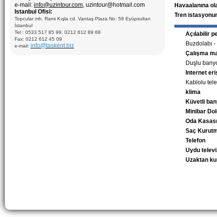
e-mail:
info@uzintour.com
, uzintour@hotmail.com
Havaalanına ol
Istanbul Ofisi:
Tren istasyonu
Topcular mh. Rami Kışla cd. Vantaş Plaza No: 58 Eyüpsultan
İstanbul
Tel : 0533 517 85 99, 0212 612 89 68
Açılabilir 
Fax: 0212 612 45 09
Buzdolabı -
info@taskent.biz
e-mail:
Çalışma m
Duşlu bany
Internet eri
Kablolu tel
klima
Küvetli ba
Minibar Do
Oda Kasas
Saç Kurutm
Telefon
Uydu telev
Uzaktan k