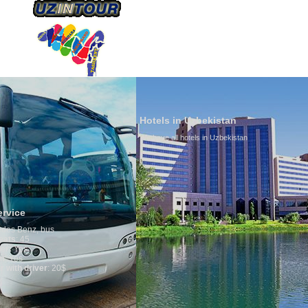
HAKKIMIZDA
ULAŞIM
Hotels in Uzbekistan
We have all hotels in Uzbekistan
Culture of
By nature Uzb
is why migra
any influence
general, the 
growth is ver
marriages is 
percentage of
in the world.
family is reg