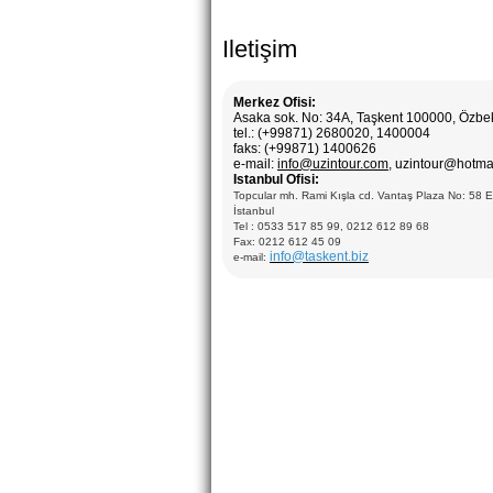
Iletişim
Merkez Ofisi:
Asaka sok. No: 34A, Taşkent 100000, Özbe
tel.: (+99871) 2680020, 1400004
faks: (+99871) 1400626
e-mail:
info@uzintour.com
, uzintour@hotma
Istanbul Ofisi:
Topcular mh. Rami Kışla cd. Vantaş Plaza No: 58 
İstanbul
Tel : 0533 517 85 99, 0212 612 89 68
Fax: 0212 612 45 09
info@taskent.biz
e-mail: