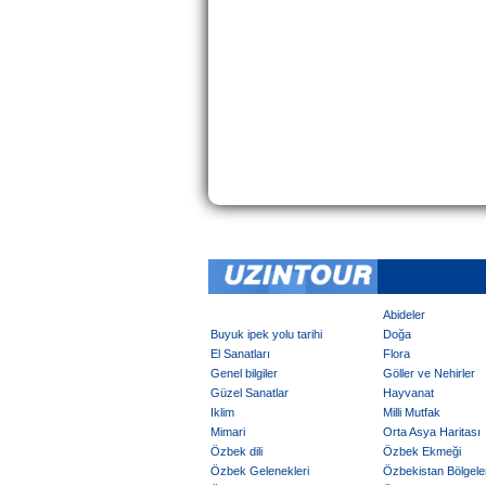
Abideler
Buyuk ipek yolu tarihi
Doğa
El Sanatları
Flora
Genel bilgiler
Göller ve Nehirler
Güzel Sanatlar
Hayvanat
Iklim
Milli Mutfak
Mimari
Orta Asya Haritası
Özbek dili
Özbek Ekmeği
Özbek Gelenekleri
Özbekistan Bölgeler