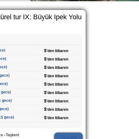
ürel tur IX: Büyük Ipek Yolu
ece)
$
'den itibaren
ece)
$
'den itibaren
gece)
$
'den itibaren
 gece)
$
'den itibaren
gece)
$
'den itibaren
4 gece)
$
'den itibaren
1 gece)
$
'den itibaren
 gece)
$
'den itibaren
/15 gece)
$
'den itibaren
a –Taşkent
Tur talebi