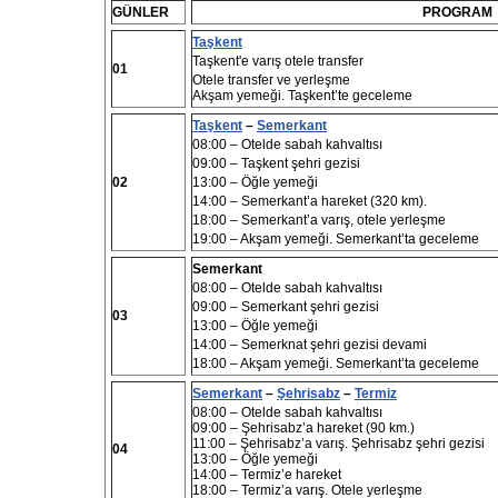
GÜNLER
PROGRAM
Taşkent
Taşkent'e varış otele transfer
01
Otele transfer ve yerleşme
Akşam yemeği. Taşkent’te geceleme
Taşkent
–
Semerkant
08:00
– Otelde sabah kahvaltısı
09:00
– Taşkent şehri gezisi
02
13:00
– Öğle yemeği
14:00
– Semerkant’a hareket (320 km).
18:00
– Semerkant’a varış, otele yerleşme
19:00
– Akşam yemeği. Semerkant’ta geceleme
Semerkant
08:00
– Otelde sabah kahvaltı
sı
09:00 –
Semerkant şehri gezisi
03
13:00
– Öğle yemeği
14:00
– Semerknat şehri gezisi devami
18:00
– Akşam yemeği.
Semerkant’
ta
geceleme
Semerkant
–
Şehrisabz
–
Termiz
08:00
– Otelde sabah kahvaltısı
09:00 – Şehrisabz’a hareket (90 km.)
11:00 – Şehrisabz’a
varış.
Şehrisabz şehri gezisi
04
13:00 – Öğle yemeği
14:00 – Termiz’e hareket
18:00 – Termiz’a varış. Otele yerleşme