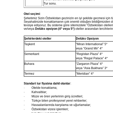
Tur sonu.
Otel
se
ç
imi
:
Şı
rket
ı
miz
Sizin
Ö
zbekistan
gezinizin
en
iyi
ş
ekilde
gecmesi
i
ç
in
t
Seyahatinizde
konaklaman
ı
n
ç
ok
onemli
oldu
ğı
n
ı
bildi
ğ
imizden
d
tevsiye
ediyoruz
.
Bu
sisteme
g
ö
re
sitemizdeki
“Ö
zbekistan
otelleri
ve
/
veya
Del
ü
ks
opsiyon
(4*
veya
5*)
oteller
aras
ı
ndan
tercihlerin
Şehirlerde
ki o
teller
Delüks Opsiyon
Taşkent
“Miran International”
5*
veya
“Grand Mir” 4*
Semerkant
“Registan Plaza” 4*
veya “Regal Palace”
4*
Buhara
“Zargaron Plaza” 4*
veya
“Asia Bukhara”
3*
Termez
“Meridian” 4*
Standart tur fiyatına dahil olanlar
:
·
Otelde konaklama;
·
K
ahvaltı
lar
;
·
Müze ve ören yerlerinin giriş ücretleri;
·
Türkçe bilen profesyonel yerel rehberler;
·
Havaalanlarında karşılama ve uğurlamalar;
·
Özbekistan vizesi işlemleri;