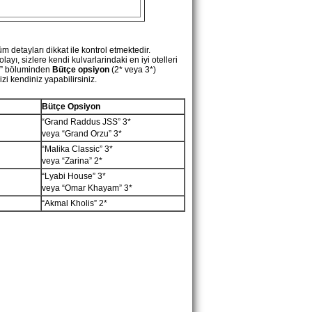
ü
m
detaylar
ı
dikkat
ile
kontrol
etmektedir
.
olay
ı,
sizlere
kendi
kulvarlarindaki
en
iyi
otelleri
”
b
ö
luminden
B
ü
t
ç
e
opsiyon
(2*
veya
3*)
izi
kendiniz
yapabilirsiniz
.
Bütçe Opsiyon
“Grand Raddus JSS”
3*
veya “Grand Orzu” 3*
“Malika Classic”
3*
veya “Zarina”
2*
“Lyabi House” 3*
veya “Omar Khayam” 3*
“Akmal Kholis” 2*