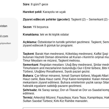
Süre
: 8 gün/7 gece
Hareket şekli
: Karayolu ve uçak
Ziyaret edilecek şehirler (geceler)
: Taşkent (2) – Semerkant (2)
kistan
Sezon
: Yil boyunca
Konaklama
: tek ve iki kişilık odalar
il.com
Açiklama:
Özbekistan'ın turistik şehirleri
gezilmesi. Taşkent, Sem
Eyüpsultan
ziyaret edilecek 8 günluk tur programi.
Taşkent
: Barak Han medresesi, Kökeldaş medresesi, Kaffal Şaşi t
bulunan Hazreti Osman dönemine ait Kuran-ı Kerim'in orijinal mush
Timur Meydanı ve müzesi, Taşkent metrosu.
Semerkant
: Registan meydanı: Uluğ Bey medresesi, Şirdar medre
Timurluların anıt mezarlarının bulunduğu Gur-I Emir türbesi, Bibi
Türbesi, Uluğbey Resathanesi, Sıyob pazari gezisi.
Buhara
: Çar-Minar minaresi, İsmail Samani türbesi, Magaki Attari
Hauz camii, Bala Hauz camii, Poyi Kalon kompleksi: Kalan minaresi
mekanların ziyaret edilmesi. Buhara emirlerinin yazlık sarayı Sit
hatıralık eşyaların satıldığı pazarın gezilmesi.
Şehrisabz
: Ak Saray
sarayı; Dor ut-Tilavat ve Dor us-Saadat kom
edilmesi.
Termiz:
Arkeoloji Müzesi; Fayaztepa; Kara Tepa;
Kampirtepa; Haki
Sultan Saodat Türbesi; Kirk-Kiz Rahibe manastırı.