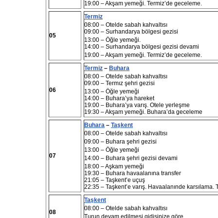
19:00 – Akşam yemeği. Termiz’de geceleme.
Termiz
08:00
– Otelde sabah kahvaltısı
09:00 – Surhandarya bölgesi gezisi
05
13:00 – Öğle yemeği.
14:00 – Surhandarya bölgesi gezisi devami
19:
0
0
–
Akşam yemeği. Termiz’de geceleme.
Termiz
–
Buhara
08:00 – Otelde sabah kahvaltısı
09:00 – Termız şehri gezisi
06
13:00 – Öğle yemeği
14:00 – Buhara’ya hareket
19:00 – Buhara’ya varış. Otele yerleşme
19:30 – Akşam yemeği. Buhara’da geceleme
Buhara
–
Taşkent
08:00
– Otelde sabah kahvaltısı
09:00 –
Buhara şehri gezisi
13:00
– Öğle yemeği
07
14:00
– Buhara şehri gezisi devami
18:00 – Aşkam yemeği
19:30 – Buhara havaalanına transfer
21:05 – Taşkent’e uçuş
22:35 – Taşkent’e varış. Havaalanınde karsılama.
Taşkent
08:00
– Otelde sabah kahvaltısı
0
8
Turun devam edilmesi
gidişinize göre