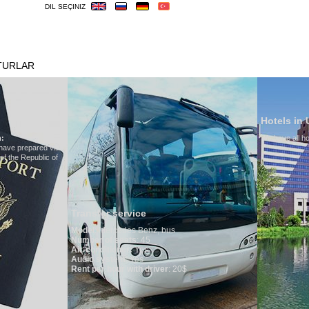
DIL SEÇINIZ
TURLAR
OTELLER
VIZE
ÖNEMLILER
Hotels in Uzbekistan
We have all hotels in Uzbekistan
service
edes Benz, bus
seats
: 45
oner:
Yes
tem
: Yes
ur with driver
: 20$