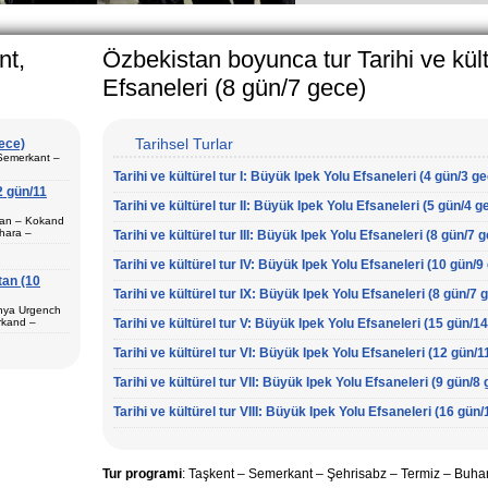
arly in villages, is
e Uzbek family has
nt,
Özbekistan boyunca tur Tarihi ve kült
Efsaneleri (8 gün/7 gece)
Tarihsel Turlar
gece)
 Semerkant –
Tarihi ve kültürel tur I: Büyük Ipek Yolu Efsaneleri (4 gün/3 g
2 gün/11
Tarihi ve kültürel tur II: Büyük Ipek Yolu Efsaneleri (5 gün/4 g
ştan – Kokand
hara –
Tarihi ve kültürel tur III: Büyük Ipek Yolu Efsaneleri (8 gün/7 
 Semerkant (1)
Tarihi ve kültürel tur IV: Büyük Ipek Yolu Efsaneleri (10 gün/9
tan (10
Tarihi ve kültürel tur IX: Büyük Ipek Yolu Efsaneleri (8 gün/7 
unya Urgench
 Fergana (3) –
rkand –
Tarihi ve kültürel tur V: Büyük Ipek Yolu Efsaneleri (15 gün/1
Surkhandarya
va (1) –
i tur programı
Tarihi ve kültürel tur VI: Büyük Ipek Yolu Efsaneleri (12 gün/1
Tarihi ve kültürel tur VII: Büyük Ipek Yolu Efsaneleri (9 gün/8
Tarihi ve kültürel tur VIII: Büyük Ipek Yolu Efsaneleri (16 gün
ur paketi
şur.
çin en iyi tur
Tur programi
: Taşkent – Semerkant –
Şehrisabz
– Termiz
–
Buhar