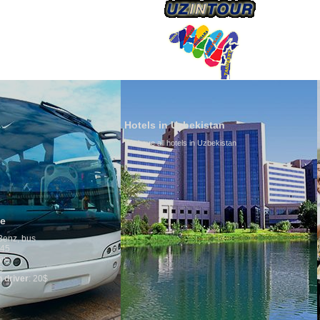
Hotels in Uzbekistan
We have all hotels in Uzbekistan
Culture of Uzbekistan
By nature Uzbeks prefer a seden
is why migration and immigrati
any influence on population gro
general, the level of the popula
growth is very high. In the cou
marriages is significantly high
percentage of divorce cases is
in the world. According to Uzbek
family is regarded as somethin