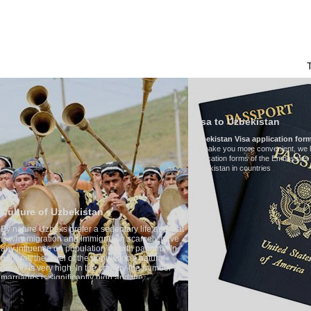
HAKKIMIZDA
ULAŞIM
ÖZBEKISTAN'DA TURIZM
YORUMLAR
Visa to Uzbekistan
Uzbekistan Visa application form:
To make you more convenient, we have prepared visa
application forms of the Embassies of the Republic of
Uzbekistan in countries
Transfer 
tary life and that
Model
:
Merc
on scarcely have
Number of 
wth patterns. In
Air-conditi
tion's natural
Audio sys
ntry the number of
Rent per ho
 and the
 one of the lowest
 tradition, the
g quite sacred.