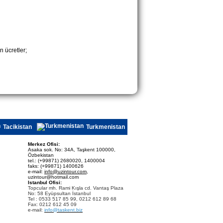
n ücretler;
Tacikistan
Turkmenistan
Merkez Ofisi:
Asaka sok. No: 34A, Taşkent 100000,
Özbekistan
tel.: (+99871) 2680020, 1400004
faks: (+99871) 1400626
e-mail:
info@uzintour.com
,
uzintour@hotmail.com
Istanbul Ofisi:
Topcular mh. Rami Kışla cd. Vantaş Plaza
No: 58 Eyüpsultan İstanbul
Tel : 0533 517 85 99, 0212 612 89 68
Fax: 0212 612 45 09
e-mail:
info@taskent.biz