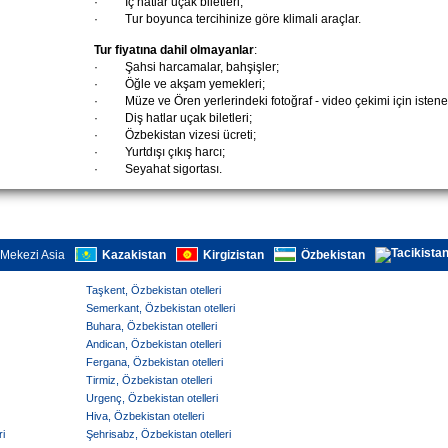
·
Iç hatlar uçak biletleri;
·
Tur boyunca tercihinize göre klimali araçlar.
Tur fiyatına dahil olmayanlar
:
·
Şahsi harcamalar, bahşişler;
·
Öğle ve akşam yemekleri;
·
Müze ve Ören yerlerindeki fotoğraf - video çekimi için istene
·
Diş hatlar uçak biletleri;
·
Özbekistan vizesi ücreti;
·
Yurtdışı çıkış harcı;
·
Seyahat sigortası.
Mekezi Asia
Kazakistan
Kirgizistan
Özbekistan
Taşkent, Özbekistan otelleri
Semerkant, Özbekistan otelleri
Buhara, Özbekistan otelleri
Andican, Özbekistan otelleri
Fergana, Özbekistan otelleri
Tirmiz, Özbekistan otelleri
Urgenç, Özbekistan otelleri
Hiva, Özbekistan otelleri
i
Şehrisabz, Özbekistan otelleri