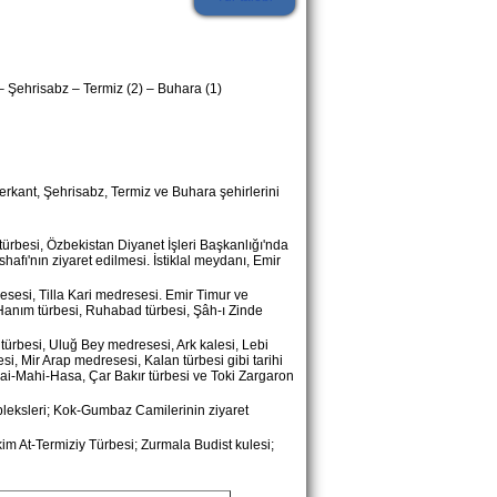
–
Şehrisabz
–
Termiz (2)
–
Buhara (1)
erkant,
Şehrisabz, Termiz
ve Buhara şehirlerini
ürbesi, Özbekistan Diyanet İşleri Başkanlığı'nda
afı'nın ziyaret edilmesi. İstiklal meydanı, Emir
sesi, Tilla Kari medresesi. Emir Timur ve
 Hanım türbesi, Ruhabad türbesi, Şâh-ı Zinde
 türbesi, Uluğ Bey medresesi, Ark kalesi, Lebi
, Mir Arap medresesi, Kalan türbesi gibi tarihi
arai-Mahi-Hasa, Çar Bakır türbesi ve Toki Zargaron
pleksleri; Kok-Gumbaz Camilerinin ziyaret
m At-Termiziy Türbesi; Zurmala Budist kulesi;