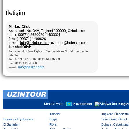
Iletişim
Merkez Ofisi:
Asaka sok. No: 34A, Taşkent 100000, Özbekistan
tel.: (+99871) 2680020, 1400004
faks: (+99871) 1400626
e-mail:
info@uzintour.com
, uzintour@hotmail.com
Istanbul Ofisi:
Topcular mh. Rami Kışla cd. Vantaş Plaza No: 58 Eyüpsultan
İstanbul
Tel : 0533 517 85 99, 0212 612 89 68
Fax: 0212 612 45 09
info@taskent.biz
e-mail:
Mekezi Asia
Kazakistan
Kirgiz
Abideler
Taşkent, Özbekistan
Buyuk ipek yolu tarihi
Doğa
Semerkant, Özbekist
El Sanatları
Flora
Buhara, Özbekistan 