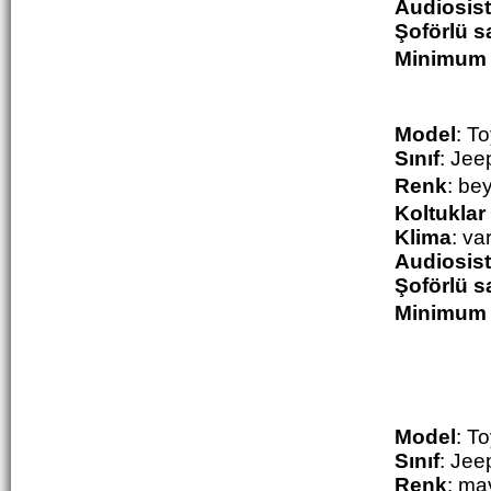
Audiosis
Şoförlü sa
M
inimum 
Model
: T
Sınıf
: Jee
Renk
: be
Koltuklar
Klima
: va
Audiosis
Şoförlü sa
M
inimum 
Model
:
To
Sınıf
: Jee
Renk
: ma