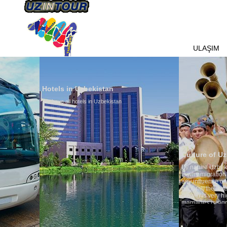
HAKKIMIZDA
ULAŞIM
Hotels in Uzbekistan
We have all hotels in Uzbekistan
Culture of Uzbekistan
By nature Uzbeks prefer a seden
is why migration and immigrati
any influence on population gro
general, the level of the popula
growth is very high. In the cou
marriages is significantly high
percentage of divorce cases is 
in the world. According to Uzbek
family is regarded as somethin