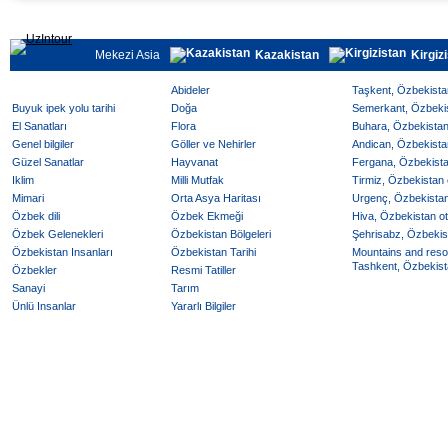
Mekezi Asia
Kazakistan
Kirgiz
Abideler
Taşkent, Özbekistan
Buyuk ipek yolu tarihi
Doğa
Semerkant, Özbekist
El Sanatları
Flora
Buhara, Özbekistan 
Genel bilgiler
Göller ve Nehirler
Andican, Özbekistan
Güzel Sanatlar
Hayvanat
Fergana, Özbekistan
Iklim
Milli Mutfak
Tirmiz, Özbekistan o
Mimari
Orta Asya Haritası
Urgenç, Özbekistan 
Özbek dili
Özbek Ekmeği
Hiva, Özbekistan ote
Özbek Gelenekleri
Özbekistan Bölgeleri
Şehrisabz, Özbekist
Özbekistan Insanları
Özbekistan Tarihi
Mountains and reso
Tashkent, Özbekista
Özbekler
Resmi Tatiller
Sanayi
Tarım
Ünlü Insanlar
Yararlı Bilgiler