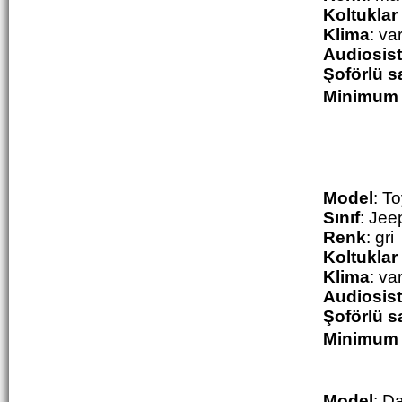
Koltuklar
Klima
: va
Audiosis
Şoförlü sa
M
inimum 
Model
:
To
Sınıf
: Jee
Renk
: gri
Koltuklar
Klima
: va
Audiosis
Şoförlü sa
M
inimum 
Model
:
Da