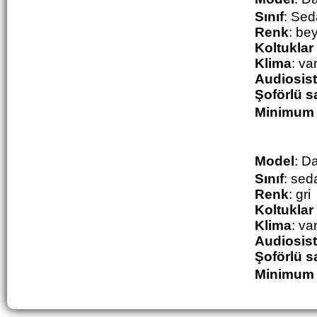
Sınıf
: Se
Renk
: be
Koltuklar
Klima
: va
Audiosis
Şoförlü sa
M
inimum 
Model
:
Da
Sınıf
: sed
Renk
: gri
Koltuklar
Klima
: va
Audiosis
Şoförlü sa
M
inimum 