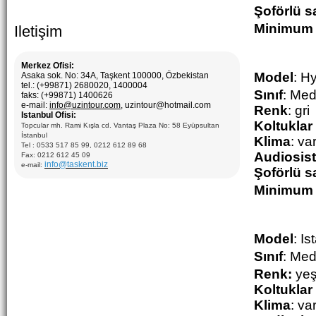
Şoförlü sa
M
inimum 
Iletişim
Merkez Ofisi:
Model
:
Hy
Asaka sok. No: 34A, Taşkent 100000, Özbekistan
tel.: (+99871) 2680020, 1400004
Sınıf
:
Med
faks: (+99871) 1400626
e-mail:
info@uzintour.com
, uzintour@hotmail.com
Renk
: gri
Istanbul Ofisi:
Koltuklar
Topcular mh. Rami Kışla cd. Vantaş Plaza No: 58 Eyüpsultan
İstanbul
Klima
: va
Tel : 0533 517 85 99, 0212 612 89 68
Audiosis
Fax: 0212 612 45 09
info@taskent.biz
e-mail:
Şoförlü sa
M
inimum 
Model
:
Is
Sınıf
:
Med
Renk:
yeş
Koltuklar
Klima
: va