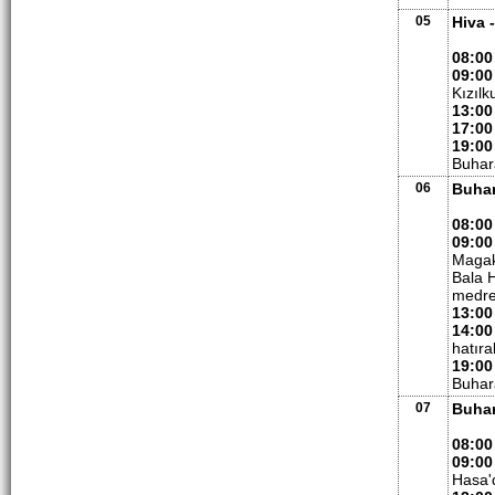
05
Hiva 
08:00
09:00
Kızılk
13:00
17:00
19:00
Buhar
06
Buha
08:00
09:00
Magaki
Bala H
medres
13:00
14:00
hatıra
19:00
Buhar
07
Buha
08:00
09:00
Hasa'