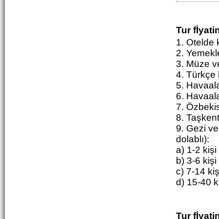
Tur fİyati
1. Otelde
2. Yemekle
3. Müze ve 
4. Türkçe 
5. Havaal
6. Havaala
7. Özbekis
8. Taşkent
9. Gezi ve
dolablı):
a) 1-2 kişi
b) 3-6 kişi
c) 7-14 ki
d) 15-40 k
Tur fİyat