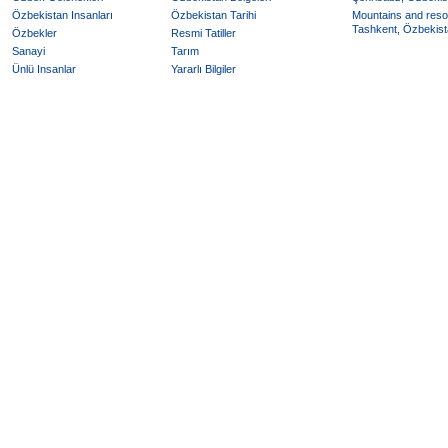
Özbekistan Insanları
Özbekistan Tarihi
Mountains and reso
Tashkent, Özbekista
Özbekler
Resmi Tatiller
Sanayi
Tarım
Ünlü Insanlar
Yararlı Bilgiler