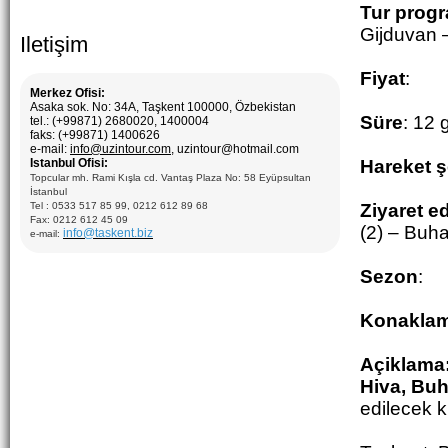
Tur prog
Gijduvan 
Iletişim
Fiyat
:
Merkez Ofisi:
Asaka sok. No: 34A, Taşkent 100000, Özbekistan
Süre
: 12 
tel.: (+99871) 2680020, 1400004
faks: (+99871) 1400626
e-mail:
info@uzintour.com
, uzintour@hotmail.com
Istanbul Ofisi:
Hareket ş
Topcular mh. Rami Kışla cd. Vantaş Plaza No: 58 Eyüpsultan
İstanbul
Tel : 0533 517 85 99, 0212 612 89 68
Ziyaret e
Fax: 0212 612 45 09
(2) – Buha
info@taskent.biz
e-mail:
Sezon
:
Konakla
Açiklama
Hiva, Buh
edilecek k