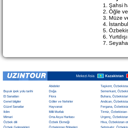
1. Şahsi h
2. Ö
ğ
le
ve
3. Müze ve
4. İstanbu
5. Özbekis
6. Yurtdışı
7. Seyahat
Mekezi Asia
Kazakistan
Abideler
Taşkent, Özbekistan
Buyuk ipek yolu tarihi
Doğa
Semerkant, Özbekist
El Sanatları
Flora
Buhara, Özbekistan 
Genel bilgiler
Göller ve Nehirler
Andican, Özbekistan
Güzel Sanatlar
Hayvanat
Fergana, Özbekistan
Iklim
Milli Mutfak
Tirmiz, Özbekistan o
Mimari
Orta Asya Haritası
Urgenç, Özbekistan 
Özbek dili
Özbek Ekmeği
Hiva, Özbekistan ote
Özbek Gelenekleri
Özbekistan Bölgeleri
Şehrisabz, Özbekist