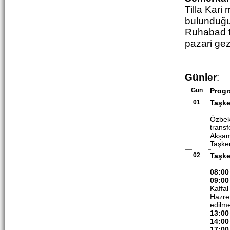
Tilla Kari
bulunduğu 
Ruhabad t
pazari gez
Günler
:
Gün
Progr
01
Taşke
Özbeki
transf
Akşam
Taşke
02
Taşke
08:00
09:00
Kaffal
Hazret
edilme
13:00
14:00
17:00