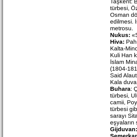
Taşkent:
B
türbesi, Ö
Osman döne
edilmesi. 
metrosu.
Nukus:
«S
Hiva:
Pahl
Kalta-Min
Kuli Han k
İslam Min
(1804-1812
Said Alau
Kala duvar
Buhara
: 
türbesi, U
camii, Poy
türbesi gi
sarayı Sit
eşyaların 
Gijduvan
Semerkan