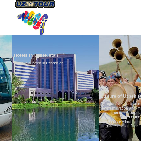
HAKKIMIZDA
ULAŞIM
Hotels in Uzbekistan
We have all hotels in Uzbekistan
Culture of Uzbekistan
By nature Uzbeks prefer a seden
is why migration and immigrati
any influence on population gro
general, the level of the popula
growth is very high. In the cou
marriages is significantly high
percentage of divorce cases is 
in the world. According to Uzbek
family is regarded as somethin