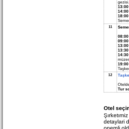
gezisi
13:00
14:00
18:00
Semer
11
Semer
08:00
09:00
13:00
13:30
14:30
müzes
19:00
Taşke
12
Taşk
Otelde
Tur s
Otel seçi
Şırketımiz
detaylari 
onemli old