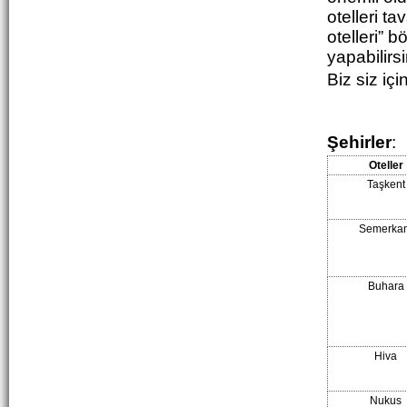
otelleri t
otelleri” 
yapabilirsi
Biz siz içi
Şehirler
:
Oteller
Taşkent
Semerkan
Buhara
Hiva
Nukus