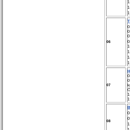
1
1
1
T
0
0
0
0
06
1
1
1
1
H
0
0
k
07
Ö
1
1
B
0
0
08
1
1