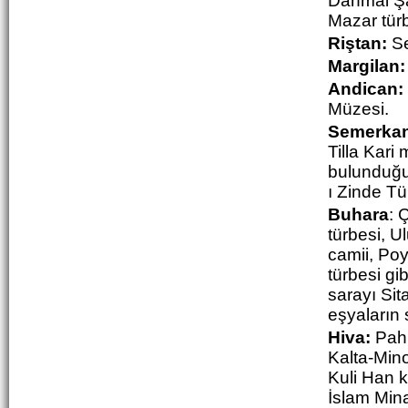
Dahmai
Ş
Mazar türb
Riştan:
Se
Margilan:
Andican:
Müzesi.
Semerkan
Tilla Kari
bulunduğu 
ı Zinde Tü
Buhara
: 
türbesi, U
camii, Poy
türbesi gi
sarayı Sit
eşyaların 
Hiva:
Pahl
Kalta-Min
Kuli Han k
İslam Min