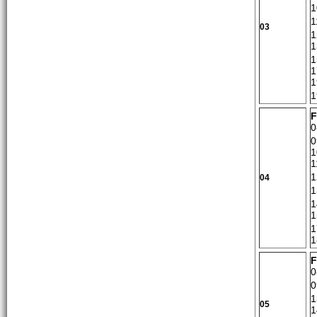
1
1
03
1
1
1
1
1
1
F
0
0
1
1
1
04
1
1
1
1
1
F
0
0
1
05
1