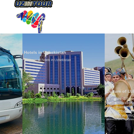
HAKKIMIZDA
ULAŞIM
Hotels in Uzbekistan
We have all hotels in Uzbekistan
Culture of Uzbekistan
By nature Uzbeks prefer a seden
is why migration and immigrati
any influence on population gro
general, the level of the popula
growth is very high. In the cou
marriages is significantly high
percentage of divorce cases is 
in the world. According to Uzbek
family is regarded as somethin