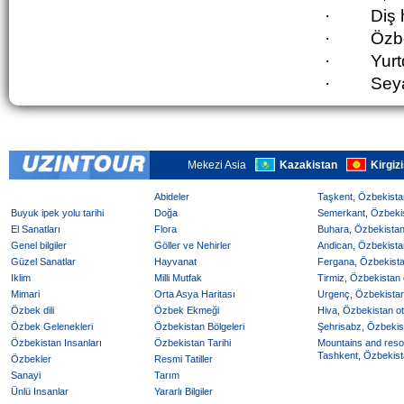
·
Diş 
·
Özbe
·
Yurt
·
Seya
Mekezi Asia
Kazakistan
Kirgiz
Abideler
Taşkent, Özbekistan
Buyuk ipek yolu tarihi
Doğa
Semerkant, Özbekist
El Sanatları
Flora
Buhara, Özbekistan 
Genel bilgiler
Göller ve Nehirler
Andican, Özbekistan
Güzel Sanatlar
Hayvanat
Fergana, Özbekistan
Iklim
Milli Mutfak
Tirmiz, Özbekistan o
Mimari
Orta Asya Haritası
Urgenç, Özbekistan 
Özbek dili
Özbek Ekmeği
Hiva, Özbekistan ote
Özbek Gelenekleri
Özbekistan Bölgeleri
Şehrisabz, Özbekist
Özbekistan Insanları
Özbekistan Tarihi
Mountains and reso
Tashkent, Özbekista
Özbekler
Resmi Tatiller
Sanayi
Tarım
Ünlü Insanlar
Yararlı Bilgiler