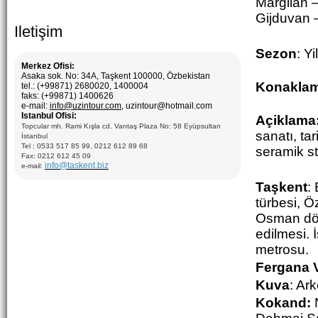
Margilan 
Gijduvan 
Iletişim
Sezon
: Y
Merkez Ofisi:
Asaka sok. No: 34A, Taşkent 100000, Özbekistan
Konakla
tel.: (+99871) 2680020, 1400004
faks: (+99871) 1400626
e-mail:
info@uzintour.com
, uzintour@hotmail.com
Istanbul Ofisi:
Açiklama
Topcular mh. Rami Kışla cd. Vantaş Plaza No: 58 Eyüpsultan
sanatı, tar
İstanbul
Tel : 0533 517 85 99, 0212 612 89 68
seramik stü
Fax: 0212 612 45 09
info@taskent.biz
e-mail:
Taşkent
:
türbesi, Ö
Osman döne
edilmesi. 
metrosu.
Fergana V
Kuva
: Ark
Kokand: