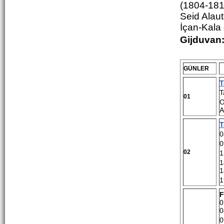
(1804-1812
Seid Alau
İ
ç
an-Kala 
Gijduvan
GÜNLER
T
T
01
O
A
T
0
0
02
1
1
1
1
F
0
0
0