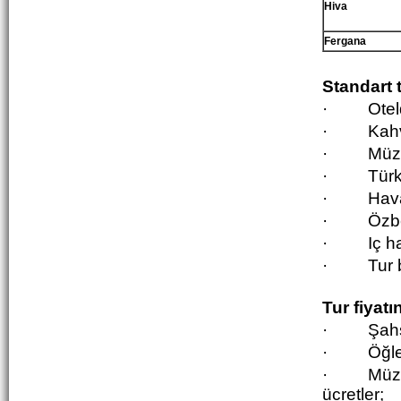
Hiva
Fergana
Standart t
·
Ote
·
K
ah
·
Müze
·
Türk
·
Hava
·
Özbe
·
Iç ha
·
Tur 
Tur fiyat
·
Şahs
·
Öğl
·
Müze
ücretler;