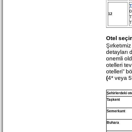
T
0
12
T
T
Otel seçi
Şırketımiz
detayları 
onemli old
otelleri t
otelleri” 
(
4*
veya 5
Şehirlerde
ki o
t
Taşkent
Semerkant
Buhara