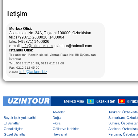
Iletişim
Merkez Ofisi:
Asaka sok. No: 34A, Taşkent 100000, Özbekistan
tel.: (+99871) 2680020, 1400004
faks: (+99871) 1400626
e-mail:
info@uzintour.com
, uzintour@hotmail.com
Istanbul Ofisi:
Topcular mh. Rami Kışla cd. Vantaş Plaza No: 58 Eyüpsultan
İstanbul
Tel : 0533 517 85 99, 0212 612 89 68
Fax: 0212 612 45 09
info@taskent.biz
e-mail:
Mekezi Asia
Kazakistan
Kirgiz
Abideler
Taşkent, Özbekistan
Buyuk ipek yolu tarihi
Doğa
Semerkant, Özbekist
El Sanatları
Flora
Buhara, Özbekistan 
Genel bilgiler
Göller ve Nehirler
Andican, Özbekistan
Güzel Sanatlar
Hayvanat
Fergana, Özbekistan