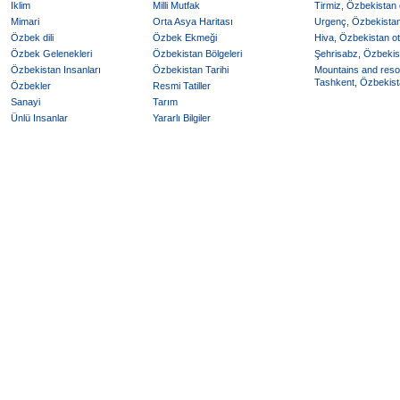
Iklim
Milli Mutfak
Tirmiz, Özbekistan o
Mimari
Orta Asya Haritası
Urgenç, Özbekistan 
Özbek dili
Özbek Ekmeği
Hiva, Özbekistan ote
Özbek Gelenekleri
Özbekistan Bölgeleri
Şehrisabz, Özbekist
Özbekistan Insanları
Özbekistan Tarihi
Mountains and reso
Tashkent, Özbekista
Özbekler
Resmi Tatiller
Sanayi
Tarım
Ünlü Insanlar
Yararlı Bilgiler