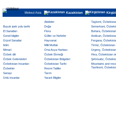
Mekezi Asia
Kazakistan
Kirgiz
Abideler
Taşkent, Özbekistan
Buyuk ipek yolu tarihi
Doğa
Semerkant, Özbekist
El Sanatları
Flora
Buhara, Özbekistan 
Genel bilgiler
Göller ve Nehirler
Andican, Özbekistan
Güzel Sanatlar
Hayvanat
Fergana, Özbekistan
Iklim
Milli Mutfak
Tirmiz, Özbekistan o
Mimari
Orta Asya Haritası
Urgenç, Özbekistan 
Özbek dili
Özbek Ekmeği
Hiva, Özbekistan ote
Özbek Gelenekleri
Özbekistan Bölgeleri
Şehrisabz, Özbekist
Özbekistan Insanları
Özbekistan Tarihi
Mountains and reso
Tashkent, Özbekista
Özbekler
Resmi Tatiller
Sanayi
Tarım
Ünlü Insanlar
Yararlı Bilgiler