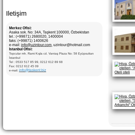
Iletişim
Merkez Ofisi:
Asaka sok. No: 34A, Taşkent 100000, Özbekistan
tel.: (+99871) 2680020, 1400004
faks: (+99871) 1400626
e-mail:
info@uzintour.com
, uzintour@hotmail.com
Istanbul Ofisi:
Topcular mh. Rami Kışla cd. Vantaş Plaza No: 58 Eyüpsultan
İstanbul
Tel : 0533 517 85 99, 0212 612 89 68
Fax: 0212 612 45 09
info@taskent.biz
e-mail: