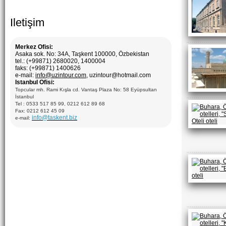
Iletişim
Merkez Ofisi:
Asaka sok. No: 34A, Taşkent 100000, Özbekistan
tel.: (+99871) 2680020, 1400004
faks: (+99871) 1400626
e-mail:
info@uzintour.com
, uzintour@hotmail.com
Istanbul Ofisi:
Topcular mh. Rami Kışla cd. Vantaş Plaza No: 58 Eyüpsultan
İstanbul
Tel : 0533 517 85 99, 0212 612 89 68
Fax: 0212 612 45 09
info@taskent.biz
e-mail: