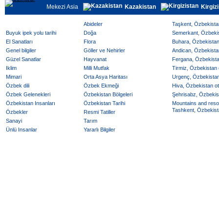
Mekezi Asia
Kazakistan
Kirgiz
Abideler
Taşkent, Özbekistan
Buyuk ipek yolu tarihi
Doğa
Semerkant, Özbekist
El Sanatları
Flora
Buhara, Özbekistan 
Genel bilgiler
Göller ve Nehirler
Andican, Özbekistan
Güzel Sanatlar
Hayvanat
Fergana, Özbekistan
Iklim
Milli Mutfak
Tirmiz, Özbekistan o
Mimari
Orta Asya Haritası
Urgenç, Özbekistan 
Özbek dili
Özbek Ekmeği
Hiva, Özbekistan ote
Özbek Gelenekleri
Özbekistan Bölgeleri
Şehrisabz, Özbekist
Özbekistan Insanları
Özbekistan Tarihi
Mountains and reso
Tashkent, Özbekista
Özbekler
Resmi Tatiller
Sanayi
Tarım
Ünlü Insanlar
Yararlı Bilgiler