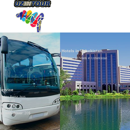
HAKKIMIZDA
ULAŞIM
Hotels in Uzbekistan
We have all hotels in Uzbekistan
Culture of U
By nature Uzbeks
is why migratio
any influence on
general, the lev
growth is very h
marriages is sig
percentage of di
in the world. Ac
family is regar