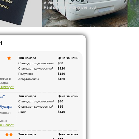
tem
: Yes
our with driver
: 20$
н
Тип номера
Цена за ночь
Стандарт одноместный
$80
Стандарт двухместный
$120
Полулюкс
$180
ается в
Апартаменты
$420
хара.
 Бухара"
иц в
трукции
за"
Тип номера
Цена за ночь
8 г.
Стандарт одноместный
$80
 Бухара
Стандарт двухместный
$95
Люкс
$140
еменная
льных
н Плаза"
з”.
Тип номера
Цена за ночь