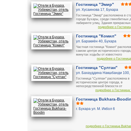
Центр города находится тоже совсе
Гостиница "Эмир"
недалеко. С верхних этажей гостин
ул. Хусаинова 17, Бухара
открывается прекрасный вид на
исторические памятники города.
Гостиница "Эмир" расположена в ст
городе Бухары, среди глинобитных 
лабиринте улиц.
Здания прекрасных
домов, ранее принадлежавших поко
подробнее о Гостиниц
купцов бухарских евреев.
Они были
полностью восстановлены, так что 
Гостиница "Комил"
почувствуете, что отступили назад 
ул. Баракиён 40, Бухара
времени, но будете пользоваться в
современными удобствами, которы
Частная гостиница "Комил" располо
ожидаете от современной гостиницы
самом центре исторического города,
минутах ходьбы от известного
исторического ансамбля "Ляби - Хау
подробнее о Гостиница
Удобное расположение гостиницы д
возможность гостям города наслади
Гостиница "Султан"
музой традиционного бухарского сти
ул. Бахауддина Накшбанди 100,
Зданию гостиницы более 100 лет и с
интерьер каждой комнаты напомина
Гостиница “
Султан”
расположена в
бухарский колорит конца 19 века.
историческом центре города, в
непосредственной близости от
архитектурного ансамбля “Ляби Хауз
подробнее о Гостиница 
главной достопримечательности
Бу
Гостиница
“
Султан”
, построенная 
Гостиница Bukhara-Boodi
году, стоит на берегу пруда рядом с
древними памятниками, как медрес
г. Бухара ул. М. Икбол 6
Кукельдаш и Нодир Девонбеги, а та
бронзовой скульптурой Ходжи Наср
подробнее о Гостиница Bukhar