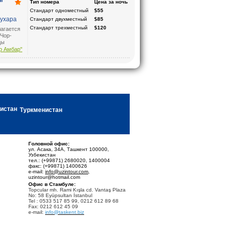
"
Тип номера
Цена за ночь
Саша и
Стандарт одноместный
$55
8
Бухара
Стандарт двухместный
$85
Стандарт трехместный
$120
агается
Чор-
цы
19 века,
р Амбар"
тмосферу
ае
ам
Туркменистан
Головной офис:
ул. Асака, 34А, Ташкент 100000,
Узбекистан
тел.: (+99871) 2680020, 1400004
факс: (+99871) 1400626
e-mail:
info@uzintour.com
,
uzintour@hotmail.com
Офис в Стамбуле:
Topcular mh. Rami Kışla cd. Vantaş Plaza
No: 58 Eyüpsultan İstanbul
Tel : 0533 517 85 99, 0212 612 89 68
Fax: 0212 612 45 09
e-mail:
info@taskent.biz