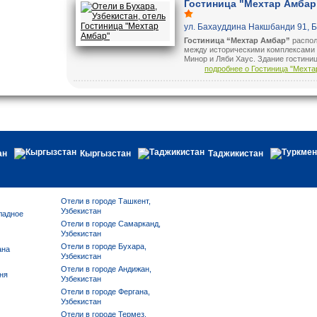
Гостиница "Мехтар Амбар
отдыхающих.
комплекса “Ляби-Хауз”, гостиница "
Сын" предоставляет своим гостям 1
ул. Бахауддина Накшбанди 91, 
двухместных и 2 одноместных
комфортабельных номера.
Гостиница “Мехтар Амбар”
распол
между историческими комплексами 
Минор и Ляби Хаус. Здание гостини
представляет собой Караван Сарай 
подробнее о Гостиница "Мехта
и предлагает вам незабываемую а
прошлого. (В 19 веке в Караван Сар
останавливались на ночлег люди,
путешествующие по древним город
Узбекистана).
ан
Кыргызстан
Таджикистан
Отели в городе Ташкент,
Узбекистан
ладное
Отели в городе Самарканд,
Узбекистан
Отели в городе Бухара,
ана
Узбекистан
Отели в городе Андижан,
ня
Узбекистан
Отели в городе Фергана,
Узбекистан
Отели в городе Термез,