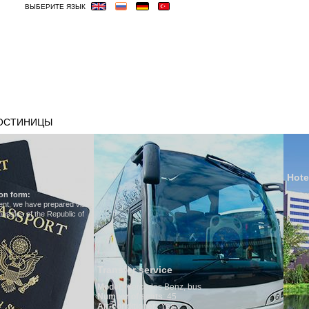
ВЫБЕРИТЕ ЯЗЫК
ОСТИНИЦЫ
ВИЗА
ВЕСЬМА ВАЖНЫЕ
Hotels in Uzbekistan
We have all hotels in Uzbekistan
 service
cedes Benz, bus
 seats
: 45
ioner:
Yes