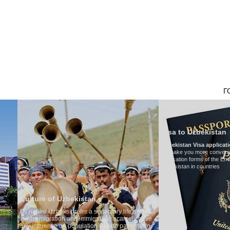
НАШ ТРАНСПОРТ
ТУРИЗМ В УЗБЕКИСТАНЕ
ОТЗЫВЫ
ТУРЫ
Г
Visa to Uzbekistan
Uzbekistan Visa application form:
To make you more convenient, we have prepared visa
application forms of the Embassies of the Republic of
Uzbekistan in countries
Transfer
ntary life and that
Model
:
Mer
ion scarcely have
Number of
owth patterns. In
Air-condit