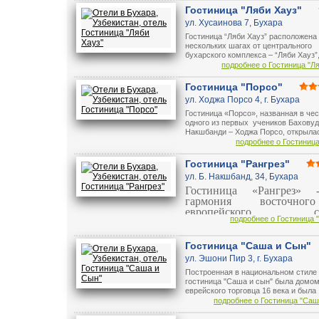
Гостиница "Ляби Хауз"
ул. Хусаинова 7, Бухара
Гостиница “Ляби Хауз” расположена 
нескольких шагах от центрального
бухарского комплекса – “Ляби Хауз”,
середине восхитительных простых
подробнее о Гостиница "Л
сооружений старой и одновременно
очаровательной части Бухары. В 50
Гостиница "Порсо"
метрах от гостиницы находятся мес
ул. Ходжа Порсо 4, г. Бухара
наделенные необыкновенной красот
пейзажа и духовности старого город
Гостиница «Порсо», названная в чес
Недолгая прогулка от гостиницы по
одного из первых учеников Бахову
16-го века приведет вас на товарны
Накшбанди – Ходжа Порсо, открыла
где вы сможете купить сувениры и 
начала принимать гостей с февраля
подробнее о Гостиница
ручной работы.
года. Гостиница расположена в райо
Хауз», рядом с историческими объе
Гостиница "Рангрез"
ул. Б. Накшбанд, 34, Бухара
Гостиница «Рангрез» 
гармония восточно
европейского сти
подробнее о Гостиница 
расположенный при вх
древний город, великолеп
своему дизайну.
Гостиница "Саша и Сын"
Современные технол
ул. Эшони Пир 3, г. Бухара
качественное обслужив
Построенная в национальном стиле
соответствующее с
гостиница "Саша и сын" была домо
высокому уровню, д
еврейского торговца 16 века и была
гостиницу «Ранг
отреставрирована в 1996 году.
подробнее о Гостиница "Саш
прекрасным выбором, к
Расположенная в самом центре Бух
деловых людей, так 
нескольких минутах ходьбы от древ