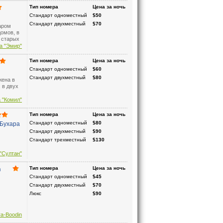
м
Тип номера
Цена за ночь
ицы
Стандарт одноместный
$50
Стандарт двухместный
$70
аром
домов, в
 старых
лению
а "Эмир"
вы
Тип номера
Цена за ночь
во
Стандарт одноместный
$60
семи
е вы
Стандарт двухместный
$80
жена в
.
 в двух
з".
 "Комил"
аёт
ться
Тип номера
Цена за ночь
ля.
Стандарт одноместный
$80
 Бухара
егодня
ет
Стандарт двухместный
$90
Стандарт трехместный
$130
” -
"Султан"
хары
.
в 2008
n
Тип номера
Цена за ночь
 такими
Стандарт одноместный
$45
е
кже
Стандарт двухместный
$70
еддина.
Люкс
$90
a-Boodin