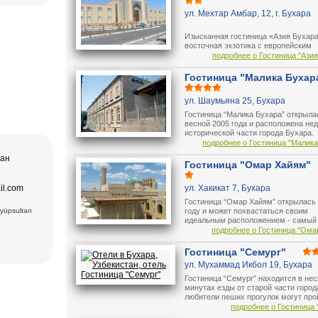
ера в
ул. Мехтар Амбар, 12, г. Бухара
втомобиль
дам
о искусства,
ера в
Изысканная гостиница «Азия Бухар
ез (2) –
Лучшая тур
восточная экзотика с европейским
ексов и
качеством обслуживания. Удобное
подробнее о Гостиница "Азия
а и
месторасположение, уютные номера
пакет,
хороший сервис позволят насладит
щение
Гостиница "Малика Бухар
ера в
и Ташкент, и
пребыванием в древнем городе. Гос
расположена вблизи легендарных
ул. Шаумьяна 25, Бухара
дам
архитектурных памятников города.
Хазрат Имам
ческих,
ь (XIX в.);
Гостиница “Малика Бухара” открыла
нентов
 Чор-су.
весной 2005 года и расположена нед
р Оперы и
исторической части города Бухара.
ного
Гостиница предлагает удобные и
подробнее о Гостиница "Малика
современные номера, снабженные
чая:
тан
) и Медресе
большими и удобными кроватями,
Гостиница "Омар Хайям"
 Мавзолей
кондиционерами и кабельным
ечеть Биби-
телевидением.
.), ковровая
il.com
ул. Хакикат 7, Бухара
 вв.),
Гостиница “Омар Хайям” открылась 
6вв.),
Eyüpsultan
году и может похвастаться своим
15 вв.)
идеальным расположением - самый
взолей
древней Священной Бухары, в окру
Комплекс
подробнее о Гостиница "Ома
есе Мири
наиболее известных исторических
ки Заргарон
памятников.
Гостиница "Семург"
екс Ляби-
В гостинице имеется 22 удобных но
тная
ул. Мухаммад Икбол 19, Бухара
которые оснащены с отдельной ван
комнатой, кондиционером, спутник
овровая
Гостиница “Семург” находится в не
телевидением, мини-баром и телеф
минутах езды от старой части города
связью.
любители пеших прогулок могут про
узким улочкам старой Бухары и чер
подробнее о Гостиница 
минут окажутся в сердце Старого Го