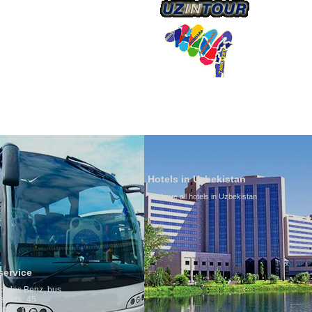
О КОМПАНИИ
Hotels in Uzbekistan
We have all hotels in Uzbekistan
Culture of Uzbekistan
By nature Uzbeks prefer a sede
is why migration and immigrat
any influence on population gr