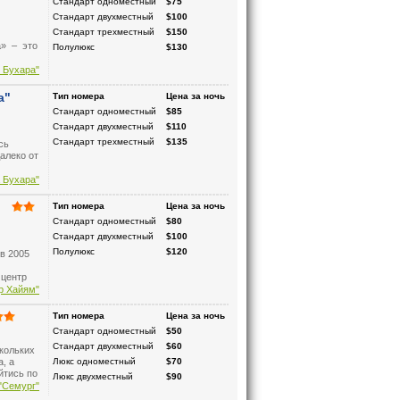
Стандарт одноместный
$75
Стандарт двухместный
$100
Стандарт трехместный
$150
а» – это
Полулюкс
$130
 Бухара"
,
ься
а"
Тип номера
Цена за ночь
тиница
Стандарт одноместный
$85
Стандарт двухместный
$110
Стандарт трехместный
$135
сь
алеко от
 Бухара"
Тип номера
Цена за ночь
Стандарт одноместный
$80
Стандарт двухместный
$100
Полулюкс
$120
в 2005
 центр
жении
р Хайям"
Тип номера
Цена за ночь
мера,
Стандарт одноместный
$50
ной
овым
Стандарт двухместный
$60
скольких
онной
, а
Люкс одноместный
$70
йтись по
Люкс двухместный
$90
ез 10-15
"Семург"
рода.