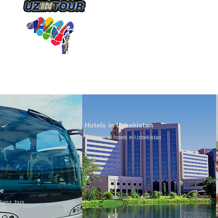
О КОМПАНИИ
НАШ ТРАНСПОРТ
ТУРИЗ
Hotels in Uzbekistan
We have all hotels in Uzbekistan
Culture of Uzbekist
By nature Uzbeks prefer 
is why migration and imm
any influence on populat