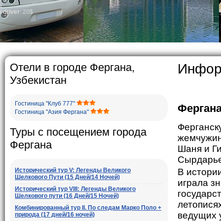
general, the level of the 
growth is very high. In t
marriages is significantl
percentage of divorce ca
in the world. According t
family is regarded as so
The usual Uzbek family, pa
rather big. On the avera
5-6 children.
Отели в городе Фергана,
Информ
Узбекистан
Гостиница "Клуб 777"
Ферган
Гостиница "Азия Фергана"
Ферганск
Туры с посещением города
жемчужин
Фергана
Шаня и Ги
Сырдарье
Исторический тур V: Легенды Великого
В истори
Шелкового Пути (15 Дней/14 Ночей)
играла з
Исторический тур VIII: Легенды Великого
государс
Шелкового пути (16 Дней/15 Ночей)
летописях
Комбинированный тур II. По следам Марко Поло +
ведущих 
природа (17 дней/16 ночей)