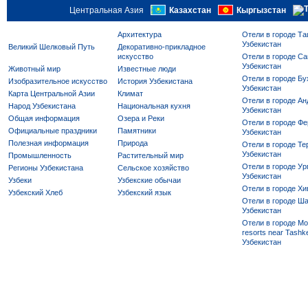
Центральная Азия
Казахстан
Кыргызстан
Архитектура
Отели в городе Та
Узбекистан
Великий Шелковый Путь
Декоративно-прикладное
искусство
Отели в городе Са
Узбекистан
Животный мир
Известные люди
Отели в городе Бу
Изобразительное искусство
История Узбекистана
Узбекистан
Карта Центральной Азии
Климат
Отели в городе Ан
Народ Узбекистана
Национальная кухня
Узбекистан
Общая информация
Озера и Реки
Отели в городе Фе
Официальные праздники
Памятники
Узбекистан
Полезная информация
Природа
Отели в городе Те
Узбекистан
Промышленность
Растительный мир
Отели в городе Ур
Регионы Узбекистана
Сельское хозяйство
Узбекистан
Узбеки
Узбекские обычаи
Отели в городе Хи
Узбекский Хлеб
Узбекский язык
Отели в городе Ша
Узбекистан
Отели в городе Mo
resorts near Tashke
Узбекистан