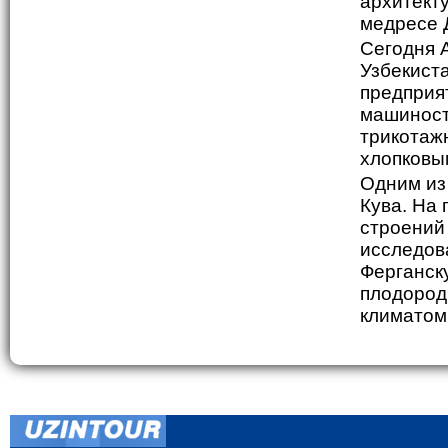
архитект
медресе 
Сегодня 
Узбекист
предприя
машиност
трикотаж
хлопковы
Одним из
Кува. На
строений 
исследова
Ферганск
плодород
климатом