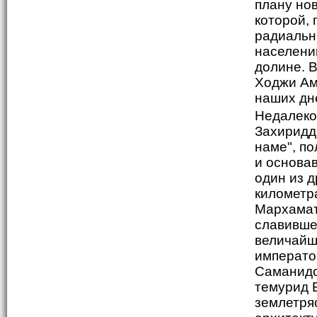
плану нов
которой,
радиальн
населени
долине. В
Ходжи Ам
наших дн
Недалеко
Захиридди
наме", п
и основа
один из 
километр
Мархамат 
славивше
величайш
императо
Саманидо
темурид 
землетряс