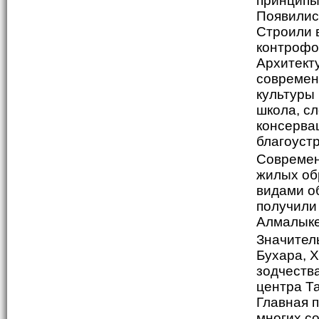
принципы
Появились
Строили 
контрофо
Архитект
современ
культуры
школа, с
консерва
благоуст
Современ
жилых об
видами о
получили
Алмалыке
Значител
Бухара, 
зодчеств
центра Т
Главная 
многих с