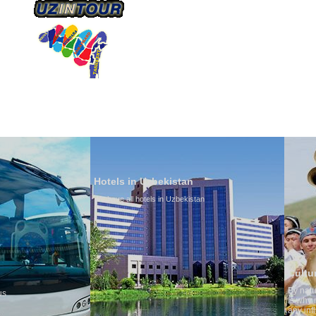
О КОМПАНИИ
НАШ ТРАНСПОРТ
ТУРИЗ
Hotels in Uzbekistan
We have all hotels in Uzbekistan
Culture of Uzbekistan
By nature Uzbeks prefer a sede
is why migration and immigrat
any influence on population gr