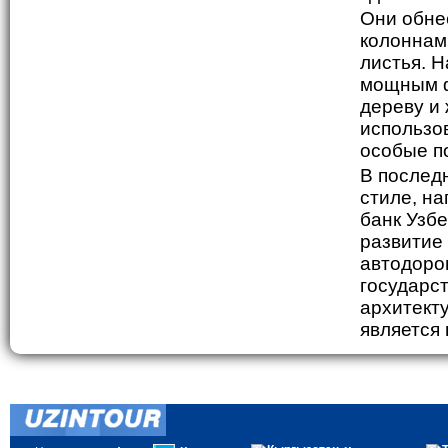
Они обне
колоннам
листья. 
мощным ф
дереву и
использо
особые п
В послед
стиле, н
банк Узб
развитие
автодоро
государс
архитект
является