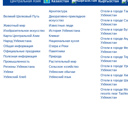
Центральная Азия
Казахстан
Кыргызстан
Архитектура
Отели в городе Та
Узбекистан
Великий Шелковый Путь
Декоративно-прикладное
искусство
Отели в городе Са
Узбекистан
Животный мир
Известные люди
Отели в городе Бу
Изобразительное искусство
История Узбекистана
Узбекистан
Карта Центральной Азии
Климат
Отели в городе Ан
Народ Узбекистана
Национальная кухня
Узбекистан
Общая информация
Озера и Реки
Отели в городе Фе
Официальные праздники
Памятники
Узбекистан
Полезная информация
Природа
Отели в городе Те
Узбекистан
Промышленность
Растительный мир
Отели в городе Ур
Регионы Узбекистана
Сельское хозяйство
Узбекистан
Узбеки
Узбекские обычаи
Отели в городе Хи
Узбекский Хлеб
Узбекский язык
Отели в городе Ша
Узбекистан
Отели в городе Mo
resorts near Tashke
Узбекистан