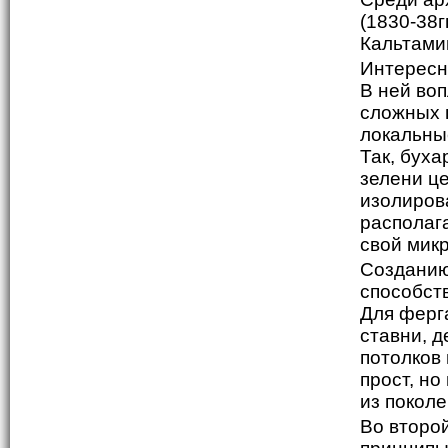
(1830-38г
Кальтамин
Интересн
В ней во
сложных 
локальны
Так, бух
зелени ц
изолиров
располаг
свой мик
Созданию
способст
Для ферг
ставни, д
потолков
прост, н
из поколе
Во второй