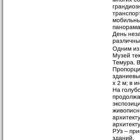
грандиоз
транспор
мобильны
панорама
День нез
различны
Одним из
Музей те
Темура. В
Пропорци
зданиевы 
х 2 м; в 
На голуб
продолжа
экспозиц
живописн
архитект
архитект
РУз – пр
зданий.