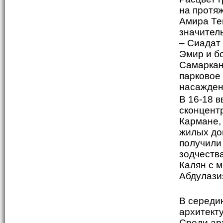
на протяж
Амира Те
значител
– Сиадат
Эмир и б
Самаркан
парковое 
насаждени
В 16-18 в
сконцент
Кармане,
жилых дом
получили
зодчеств
Калян с м
Абдулазиз
В середин
архитект
Среди ар