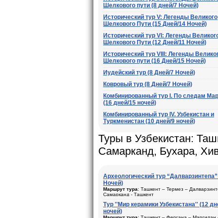
Шелкового пути (8 дней/7 Ночей)
Исторический тур V: Легенды Великого
Шелкового Пути (15 Дней/14 Ночей)
Исторический тур VI: Легенды Великог
Шелкового Пути (12 Дней/11 Ночей)
Исторический тур VIII: Легенды Велико
Шелкового пути (16 Дней/15 Ночей)
Иудейский тур (8 Дней/7 Ночей)
Ковровый тур (8 Дней/7 Ночей)
Комбинированный тур I. По следам Ма
(16 дней/15 ночей)
Комбинированный тур IV. Узбекистан и
Туркменистан (10 дней/9 ночей)
Туры в Узбекистан: Таш
Самарканд, Бухара, Хи
Археологический тур “Далварзинтепа” 
Ночей)
Маршрут тура
: Ташкент – Термез – Далварзинт
Самарканд - Ташкент
Тур ''Мир керамики Узбекистана'' (12 дн
Продолжительность
: 8 дней/7 ночей
ночей)
Тип передвижения
: Авиа - перелет и автомоби
Маршрут тура
: Ташкент – Фергана – Маргилан