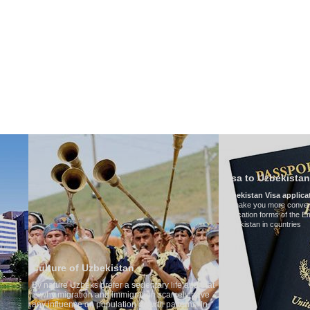
НАШ ТРАНСПОРТ
ТУРИЗМ В УЗБЕКИСТАНЕ
ОТЗЫВЫ
ТУРЫ
Г
Visa to Uzbekistan
Uzbekistan Visa application form:
To make you more convenient, we have prepared visa
application forms of the Embassies of the Republic of
Uzbekistan in countries
stan
Tra
 a sedentary life and that
Mod
mmigration scarcely have
Num
tion growth patterns. In
Air-