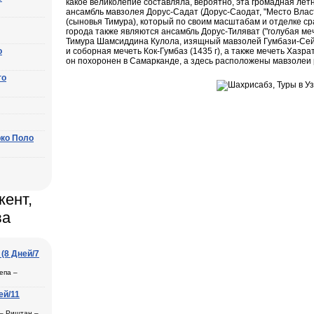
какое великолепие составляла, вероятно, эта громадная ле
ансамбль мавзолея Дорус-Садат (Дорус-Саодат, "Место Власти
(сыновья Тимура), который по своим масштабам и отделке с
города также являются ансамбль Дорус-Тиляват ("голубая мече
Тимура Шамсиддина Кулола, изящный мавзолей Гумбази-Сейид
о
и соборная мечеть Кок-Гумбаз (1435 г), а также мечеть Хазра
он похоронен в Самарканде, а здесь расположены мавзолеи 
го
рко Поло
кент,
ва
(8 Дней/7
епа –
ей/11
ль
 – Риштан –