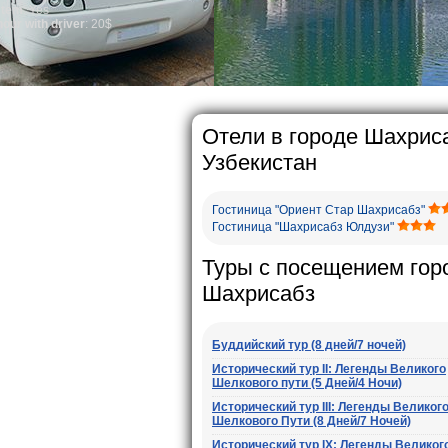
general, the level of th
growth is very high. In
marriages is significant
percentage of divorce c
in the world. According 
family is regarded as s
The usual Uzbek family, 
rather big. On the aver
5-6 children.
Отели в городе Шахрис
Узбекистан
Гостиница "Ориент Стар Шахрисабз"
Гостиница "Шахрисабз Юлдузи"
Туры с посещением гор
Шахрисабз
Буддийский тур (8 дней/7 ночей)
Исторический тур II: Легенды Великого
Шелкового пути (5 Дней/4 Ночи)
Исторический тур III: Легенды Великог
Шелкового Пути (8 Дней/7 Ночей)
Исторический тур IX: Легенды Великог