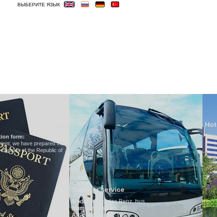
ВЫБЕРИТЕ ЯЗЫК
ОСТИНИЦЫ
ВИЗА
ВЕСЬМА ВАЖНЫЕ
Hotels in Uzbekistan
We have all hotels in Uzbekistan
nsfer service
el
:
Mercedes Benz, bus
ber of seats
: 45
conditioner:
Yes