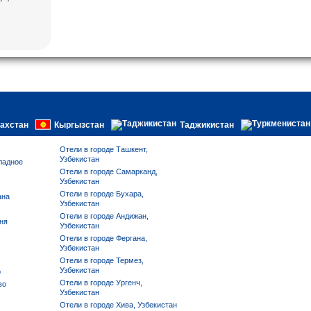
15 вв.)
взолей
Комплекс
есе Мири
ки Заргарон
екс Ляби-
тная
овровая
захстан
Кыргызстан
Таджикистан
Отели в городе Ташкент,
Узбекистан
ладное
Отели в городе Самарканд,
Узбекистан
Отели в городе Бухара,
ана
Узбекистан
Отели в городе Андижан,
ня
Узбекистан
Отели в городе Фергана,
Узбекистан
Отели в городе Термез,
Узбекистан
р
Отели в городе Ургенч,
во
Узбекистан
Отели в городе Хива, Узбекистан