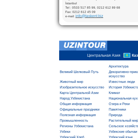
Мавзолей Гумбази Сайидан, Мечеть Кук Гумбаз (
İstanbul
Бухара: Посещение: Крепость Арк (VII-XIX); Ма
Исмаила Самоний (X),Медресе Улугбека (1417),
Tel : 0533 517 85 99, 0212 612 89 68
Пои- Калон включая: Минарет Калян (XII),Медр
Fax: 0212 612 45 09
Араб (XVI), Мечеть Калян (XV);Крытый рынок То
info@taskent.biz
e-mail:
(XVI), Демонстрация производства шелка, Компл
Хауз (XVI-XVII), Медресе Чор- Минор (1807) час
ковровая мастерская
Хива: Экскурсионная программа в Ичан- Кале, к
фабрика.
Центральная Азия
Ка
Архитектура
Великий Шелковый Путь
Декоративно-прик
искусство
Животный мир
Известные люди
Изобразительное искусство
История Узбекист
Карта Центральной Азии
Климат
Народ Узбекистана
Национальная кух
Общая информация
Озера и Реки
Официальные праздники
Памятники
Полезная информация
Природа
Промышленность
Растительный ми
Регионы Узбекистана
Сельское хозяйст
Узбеки
Узбекские обычаи
Узбекский Хлеб
Узбекский язык