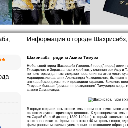
e population's natural
Aud
 the country the number of
Rent
ly high and the
ases is one of the lowest
to Uzbek tradition, the
omething quite sacred.
particularly in villages, is
age, the Uzbek family has
абз,
Информация о городе Шахрисабз,
Шахризабз - родина Амира Тимура
Небольшой город Шахрисабз ("зеленый город", перс.) лежит в
Гиссарского и Зеравшанского хребтов, у слияния рек Аксу и 
по некоторым данным, людские поселения на этом месте сущес
ода
маршировали фаланги Александра Македонского, был взят в 
антиарабское движение и проходили караваны Великого шелк
Тимура и бывшая "домашняя резиденция" Тимуридов, когда-то
самого Самарканда.
В городе сохранилось относительно немного памятников ист
колоссальную историческую ценность. К достопримечательн
о
Ак-Сарай (Белый дворец, 1380-1404 гг.), который в значител
восстанавливается. Кроме гигантских 40-метровых ворот, зд
филигранные мозаики и уникальные по технологии образцы с
о