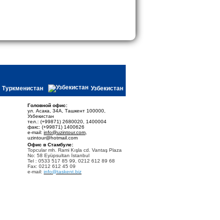
Туркменистан
Узбекистан
Головной офис:
ул. Асака, 34А, Ташкент 100000,
Узбекистан
тел.: (+99871) 2680020, 1400004
факс: (+99871) 1400626
e-mail:
info@uzintour.com
,
uzintour@hotmail.com
Офис в Стамбуле:
Topcular mh. Rami Kışla cd. Vantaş Plaza
No: 58 Eyüpsultan İstanbul
Tel : 0533 517 85 99, 0212 612 89 68
Fax: 0212 612 45 09
e-mail:
info@taskent.biz