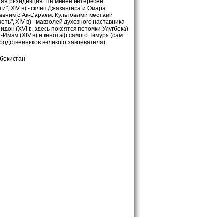
тняя резиденция. Не менее интересен
", XIV в) - склеп Джахангира и Омара
равним с Ак-Сараем. Культовыми местами
ть", XIV в) - мавзолей духовного наставника
он (XVI в, здесь покоятся потомки Улугбека)
т-Имам (XIV в) и кенотаф самого Тимура (сам
родственников великого завоевателя).