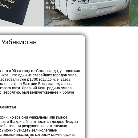
io system
: Yes
 per hour with driver
: 20$
 Узбекистан
сего в 90 км к югу от Самарканда, у подножия
Танхоз. Это один из старейших городов мира,
твовали уже к 1700 году до н. э. Здесь
плен сатрап Бактрии Бесс, зарождалось
ового пути. Древний Кеш, родина эмира
, вероятно, был величетсвеннее и богаче
ории, но все они уникальны или имеют
остям Шахрисабза относятся дворец Тимура
ьной степени разрушен, но интенсивно
есь можно увидеть великолепные
теновой кладки, по которым можно судить