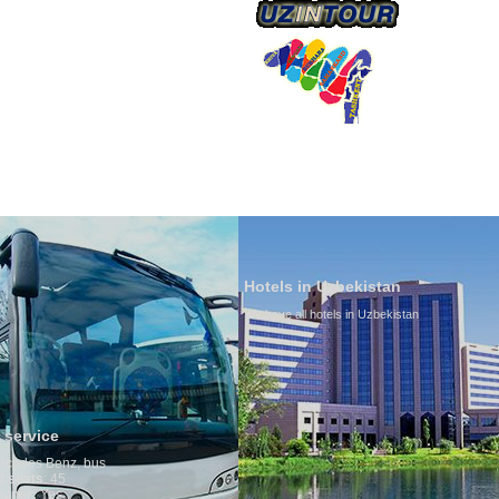
О КОМПАНИИ
Hotels in Uzbekistan
We have all hotels in Uzbekistan
Culture of Uzbeki
By nature Uzbeks prefer
is why migration and i
any influence on popula