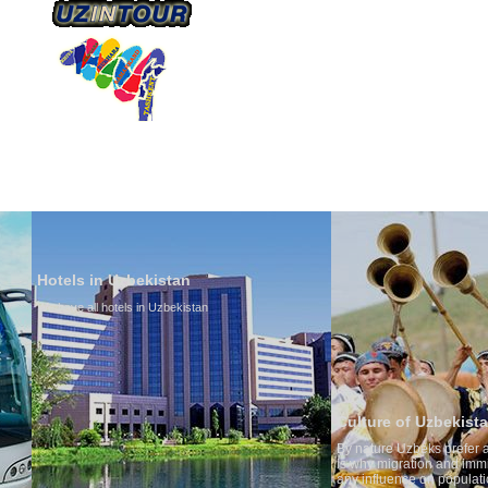
О КОМПАНИИ
НАШ ТРАНСПОРТ
ТУРИЗ
Hotels in Uzbekistan
We have all hotels in Uzbekistan
Culture of Uzbekistan
By nature Uzbeks prefer a seden
is why migration and immigrati
any influence on population gro