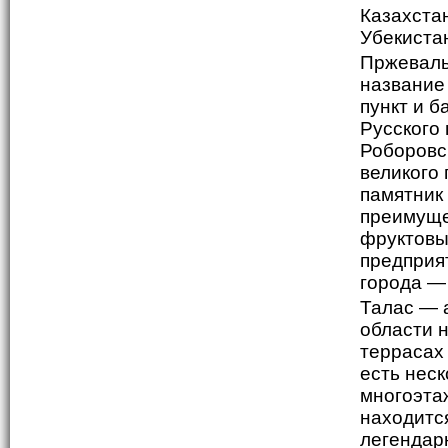
Пржеваль
название 
пункт и 
Русского 
Роборовск
великого 
памятник
преимуще
фруктовы
предприят
города —
Талас — 
области 
террасах 
есть нес
многоэтаж
находится
легендар