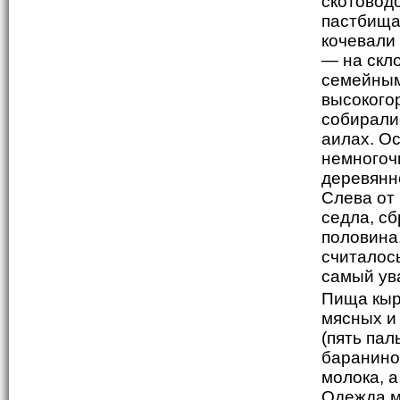
скотовод
пастбищам
кочевали 
— на скл
семейным
высокогор
собирали
аилах. О
немногоч
деревянно
Слева от
седла, с
половина.
считалос
самый ув
Пища кыр
мясных и
(пять па
баранино
молока, 
Одежда м