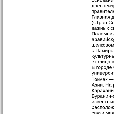
основани
древнеиз
правител
Главная 
(«Трон Со
важных с
Паломнич
аравийск
шелковом
с Памиро
культурн
столица 
В городе
университ
Токмак —
Азии. На 
Караханид
Буранин-
известный
располож
связи меж