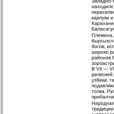
Западно-т
находился
переселе
карлуки и
Караханид
Баласагу
Племена,
Кыргызст
богов, ис
широко р
районов 
зороастр
В VII — V
религией
узбеки, 
подавляю
толка. Р
прибалти
Народная
традиции