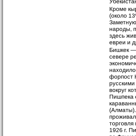
Кроме кы
(около 13
Заметную
народы, 
здесь жив
евреи и д
Бишкек —
севере ре
экономиче
находило
форпост К
русскими 
вокруг ко
Пишпека 
караванн
(Алматы).
проживал
торговля
1926 г. 