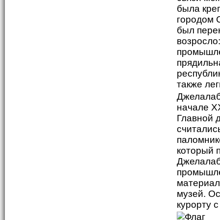
была креп
городом С
был пере
возросло
промышле
прядильн
республи
также ле
Джелалаб
начале X
Главной 
считалис
паломник
который 
Джелалаб
промышле
материал
музей. О
курорту 