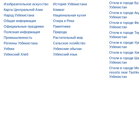
Отели в городе Бу
Изобразительное искусство
История Узбекистана
Узбекистан
Карта Центральной Азии
Климат
Отели в городе Ан
Народ Узбекистана
Национальная кухня
Узбекистан
Общая информация
Озера и Реки
Отели в городе Фе
Официальные праздники
Памятники
Узбекистан
Полезная информация
Природа
Отели в городе Те
Узбекистан
Промышленность
Растительный мир
Отели в городе Ур
Регионы Узбекистана
Сельское хозяйство
Узбекистан
Узбеки
Узбекские обычаи
Отели в городе Хи
Узбекский Хлеб
Узбекский язык
Отели в городе Ша
Узбекистан
Отели в городе Mo
resorts near Tashke
Узбекистан