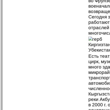
во Фрунз
военачал
возвращен
Сегодня 
работают
отраслей
многочис
Есть теа
цирк, муз
много зд
микрорайо
транспор
автомоби
численно
Кыргызста
реки Акб
в 2000 г.