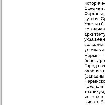
историче
Средней 
Ферганы,
пути из С
Узгенд) б
по значе
архитект
украшенн
сельский
улочками
Нарын — 
берегу р
Город воз
охранявш
(Западный
Нарынско
предприя
техникум
исполинс
высоте б