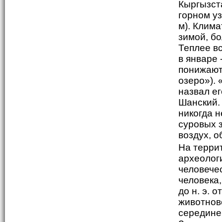
Кыргызст
горном у
м). Клим
зимой, б
Теплее вс
в январе 
понижают
озеро»).
назвал ег
Шанский.
никогда н
суровых 
воздух, о
На терри
археолог
человече
человека,
до н. э. 
животнов
середине 