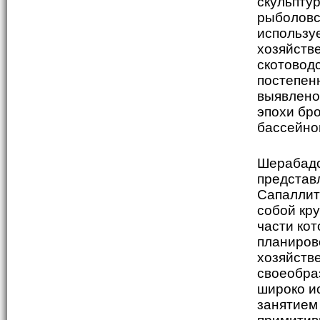
скульпту
рыболовс
использу
хозяйств
скотовод
постепен
выявлено
эпохи бро
бассейно
Шерабадс
представ
Сапаллит
собой кр
части кот
планиров
хозяйств
своеобра
широко и
занятием