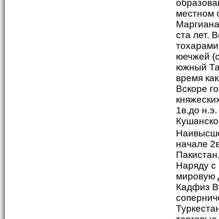
образова
местном 
Маргиана
ста лет. 
тохарами
юечжей (
южный Та
время ка
Вскоре г
княжеских
1в.до н.э
Кушанско
Наивысше
начале 2в
Пакистан
Наряду с
мировую 
Кадфиз В
сопернич
Туркеста