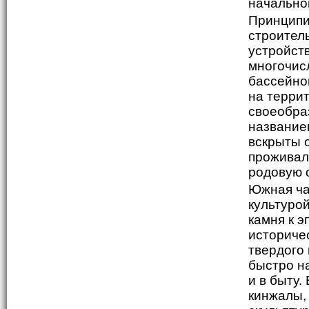
начально
Принципи
строител
устройст
многочис
бассейно
на терри
своеобраз
названием
вскрыты 
проживал
родовую 
Южная ча
культуро
камня к 
историчес
твердого
быстро н
и в быту
кинжалы, 