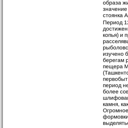
образа ж
значение
стоянка А
Период 12
достижен
копья) и
расселяв
рыболовс
изучено 
берегам 
пещера М
(Ташкент
первобытн
период не
более со
шлифован
камня, ка
Огромное
формовки
выделять