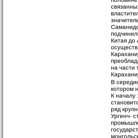
связанны
властите
значител
Саманидо
подчинил
Китая до
осуществ
Карахани
преоблад
на части
Карахани
В середи
котором 
К началу 
становит
ряд круп
Ургенч- 
промышле
государст
монгольск