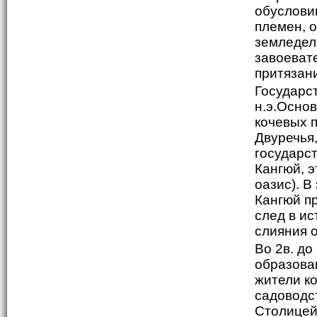
обуслови
племен, 
земледел
завоеват
притязани
Государст
н.э.Осно
кочевых 
Двуречья
государст
Кангюй, э
оазис). В
Кангюй п
след в ис
слияния 
Во 2в. до
образова
жители к
садоводс
Столицей