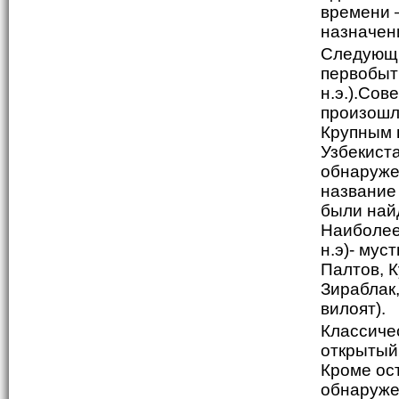
времени 
назначен
Следующи
первобыт
н.э.).Сов
произошл
Крупным 
Узбекист
обнаруже
название
были най
Наиболее
н.э)- мус
Палтов, К
Зираблак
вилоят).
Классиче
открытый 
Кроме ост
обнаруже