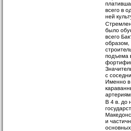
плативша
всего в о
ней культ
Стремлен
было обу
всего Бак
образом,
строител
подъема в
фортифик
Значител
с соседн
Именно в
караванн
артериям
В 4 в. до
государс
Македонск
и частичн
основных