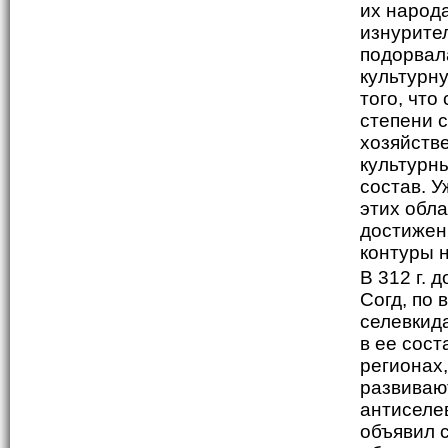
их народ
изнурите
подорвал
культурну
того, чт
степени 
хозяйств
культурн
состав. 
этих обла
достижен
контуры 
В 312 г. 
Согд, по 
селевкид
в ее сост
регионах
развивают
антиселе
объявил 