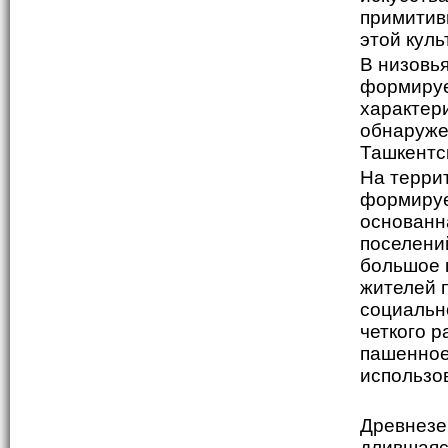
примитив
этой куль
В низовь
формируе
характер
обнаруже
Ташкентс
На террит
формируе
основанн
поселени
большое 
жителей п
социальн
четкого р
пашенное
использо
Древнезе
длившаяс