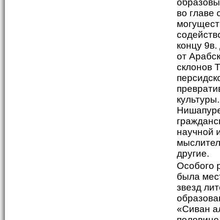
образовы
во главе
могущест
содейств
концу 9в
от Арабс
склонов 
персидско
преврати
культуры.
Нишапуре
гражданс
научной 
мыслител
другие.
Особого 
была мес
звезд ли
образова
«Сиван а
половине