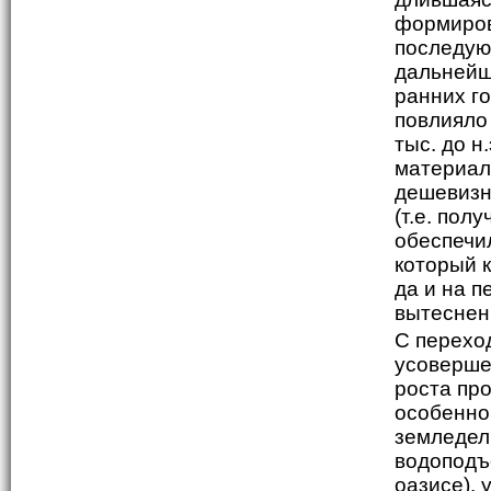
формиров
последующ
дальнейш
ранних г
повлияло 
тыс. до н
материал
дешевизн
(т.е. пол
обеспечи
который к
да и на п
вытеснен
С перехо
усоверше
роста пр
особенно
земледел
водоподъ
оазисе), 