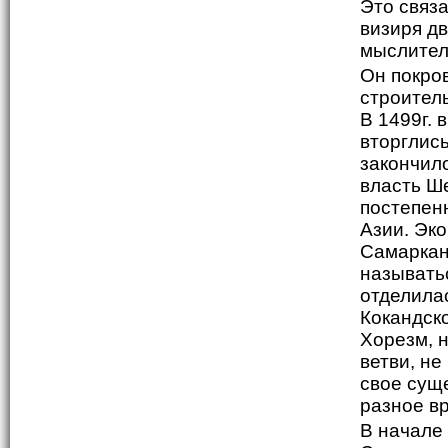
Это связа
визиря д
мыслител
Он покро
строител
В 1499г. 
вторглис
закончил
власть Ш
постепен
Азии. Эк
Самаркан
называтьс
отделила
Кокандско
Хорезм, н
ветви, н
свое сущ
разное вр
В начале 