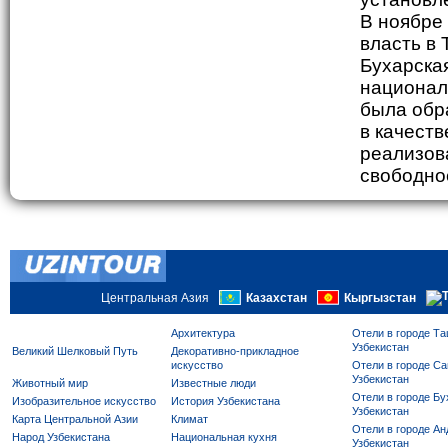
В ноябре 
власть в 
Бухарская
национал
была обра
в качеств
реализов
свободно
Центральная Азия
Казахстан
Кыргызстан
Архитектура
Отели в городе Та
Узбекистан
Великий Шелковый Путь
Декоративно-прикладное
искусство
Отели в городе Са
Узбекистан
Животный мир
Известные люди
Отели в городе Бу
Изобразительное искусство
История Узбекистана
Узбекистан
Карта Центральной Азии
Климат
Отели в городе Ан
Народ Узбекистана
Национальная кухня
Узбекистан