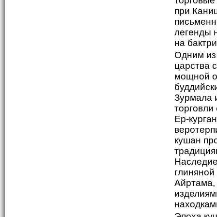
торговые
при Кани
письменн
легенды 
на бактри
Одним из
царства с
мощной о
буддийски
Зурмала 
торговли
Ер-курга
веротерп
кушан пр
традиция
Наследие
глиняной
Айртама,
изделиям
находкам
Эпоха ку