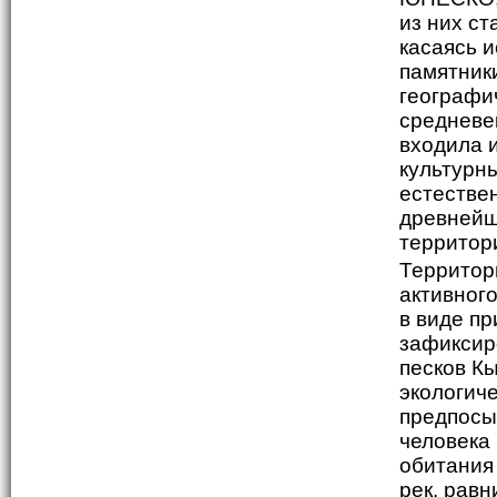
из них с
касаясь и
памятник
географи
средневе
входила 
культурны
естествен
древнейш
территор
Территор
активног
в виде п
зафиксир
песков К
экологич
предпосы
человека
обитания
рек, равн