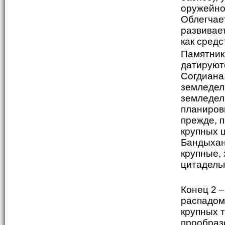
оружейног
Облегчае
развивает
как сред
Памятник
датируютс
Согдиана
земледел
земледел
планировк
прежде, 
крупных 
Бандыхан,
крупные,
цитадель
Конец 2 –
распадом
крупных 
прообраз