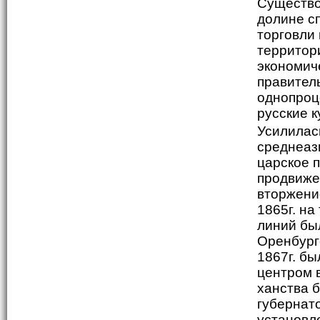
Существо
долине с
торговли 
территор
экономиче
правител
однопроц
русские 
Усилилас
среднеази
царское 
продвиже
вторжение
1865г. на
линий бы
Оренбургс
1867г. бы
центром в
ханства б
губернато
установл