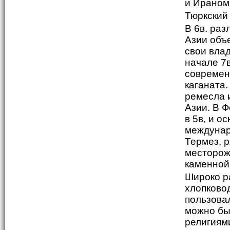
и Ираном
Тюркский 
В 6в. ра
Азии объ
свои влад
начале 7в
современ
каганата.
ремесла 
Азии. В 
в 5в, и о
междунар
Термез, 
месторож
каменной
Широко р
хлопково
пользовал
можно бы
религиям