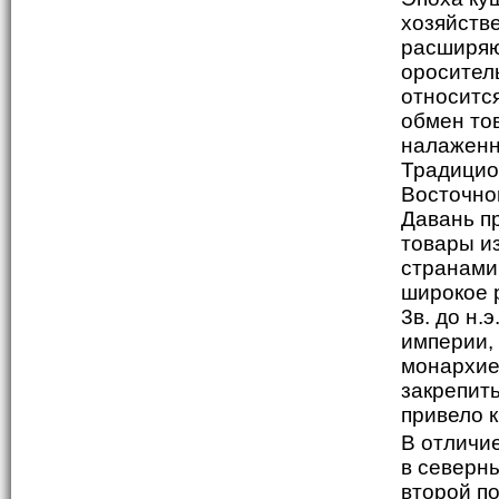
хозяйств
расширяю
оросител
относитс
обмен то
налаженн
Традицио
Восточно
Давань п
товары и
странами
широкое 
3в. до н.
империи,
монархие
закрепить
привело к
В отличи
в северны
второй по