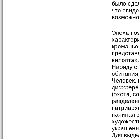
было сдел
что свид
возможно
Эпоха поз
характер
кроманьо
представ
вилоятах
Наряду с
обитания
Человек,
дифферен
(охота, с
разделен
патриарх
начинал 
художест
украшения
Для выде