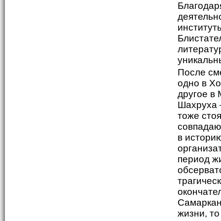
Благодар
деятельн
институты
Блистател
литерату
уникальн
После см
одно в Хо
другое в
Шахруха –
тоже сто
совпадаю
в истори
организат
период ж
обсерват
трагичес
окончате
Самаркан
жизни, то