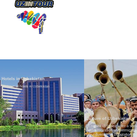
О КОМПАНИИ
НАШ ТРАНСПОРТ
ТУРИЗ
Hotels in Uzbekistan
We have all hotels in Uzbekistan
Culture of Uzbekistan
By nature Uzbeks prefer a seden
is why migration and immigrati
any influence on population gro