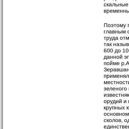
скальные
временных
Поэтому 
главным 
труда от
так назы
600 до 10
данной э
пойме р.А
Зеравшан
применял
местност
зеленого 
известня
орудий и 
крупных 
основном
сколов, о
единстве