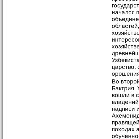
государст
начался 
объедине
областей
хозяйств
интересо
хозяйств
древнейш
Узбекиста
царство,
орошения
Во второй
Бактрия,
вошли в 
владений 
надписи 
Ахеменид
правящей
походах 
обученное