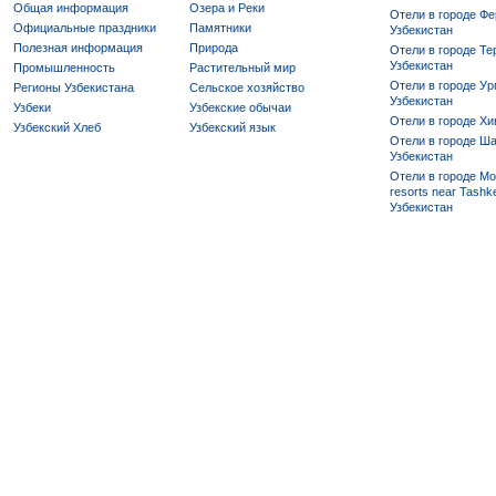
Общая информация
Озера и Реки
Отели в городе Фе
Официальные праздники
Памятники
Узбекистан
Полезная информация
Природа
Отели в городе Те
Узбекистан
Промышленность
Растительный мир
Отели в городе Ур
Регионы Узбекистана
Сельское хозяйство
Узбекистан
Узбеки
Узбекские обычаи
Отели в городе Хи
Узбекский Хлеб
Узбекский язык
Отели в городе Ша
Узбекистан
Отели в городе Mo
resorts near Tashke
Узбекистан