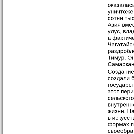
оказалас
уничтоже
сотни тыс
Азия вме
улус, вла
а фактиче
Чагатайс
раздробл
Тимур. О
Самаркан
Создание
создали 
государс
этот пер
сельского
внутренн
жизни. Н
в искусст
формах п
своеобра