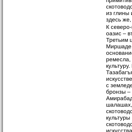
примитив
скотоводс
из глины
здесь же,
К северо
оазис – 
Третьим 
Миршаде,
основани
ремесла,
культуру
Тазабагъ
искусств
с землед
бронзы –
Амирабад
шалашах,
скотовод
культуры
скотовод
искусства