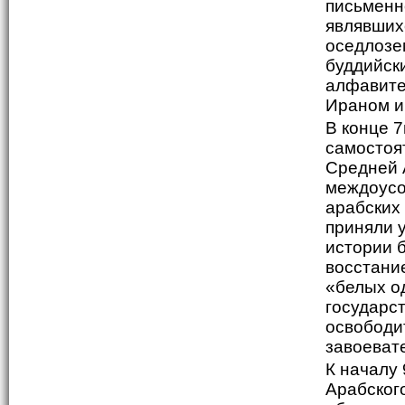
письменн
являвших
оседлозе
буддийски
алфавите 
Ираном и
В конце 7
самостоя
Средней 
междоусо
арабских 
приняли 
истории 
восстани
«белых о
государс
освободи
завоеват
К началу 
Арабског