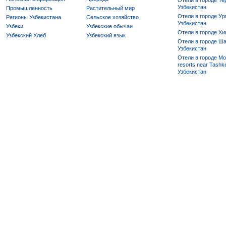
Отели в городе Те
Узбекистан
Промышленность
Растительный мир
Отели в городе Ур
Регионы Узбекистана
Сельское хозяйство
Узбекистан
Узбеки
Узбекские обычаи
Отели в городе Хи
Узбекский Хлеб
Узбекский язык
Отели в городе Ша
Узбекистан
Отели в городе Mo
resorts near Tashke
Узбекистан