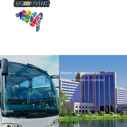
О КОМПАНИИ
НАШ ТРАНСПОРТ
ТУРИЗ
Hotels in Uzbekistan
We have all hotels in Uzbekistan
Culture of 
By nature Uzbek
is why migrati
any influence o