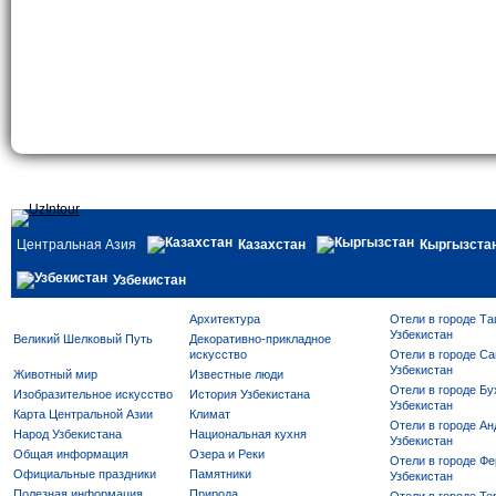
Центральная Азия
Казахстан
Кыргызста
Узбекистан
Архитектура
Отели в городе Та
Узбекистан
Великий Шелковый Путь
Декоративно-прикладное
искусство
Отели в городе Са
Узбекистан
Животный мир
Известные люди
Отели в городе Бу
Изобразительное искусство
История Узбекистана
Узбекистан
Карта Центральной Азии
Климат
Отели в городе Ан
Народ Узбекистана
Национальная кухня
Узбекистан
Общая информация
Озера и Реки
Отели в городе Фе
Официальные праздники
Памятники
Узбекистан
Полезная информация
Природа