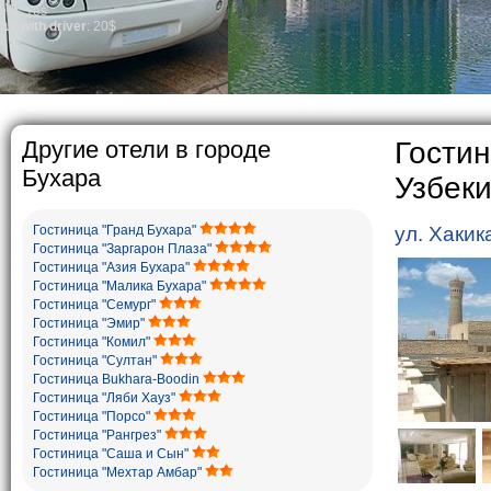
general, the lev
growth is very 
marriages is si
percentage of d
in the world. A
family is regar
The usual Uzbek 
rather big. On 
5-6 children.
Другие отели в городе
Гостин
Бухара
Узбек
Гостиница "Гранд Бухара"
ул. Хакик
Гостиница "Заргарон Плаза"
Гостиница "Азия Бухара"
Гостиница "Малика Бухара"
Гостиница "Семург"
Гостиница "Эмир"
Гостиница "Комил"
Гостиница "Султан"
Гостиница Bukhara-Boodin
Гостиница "Ляби Хауз"
Гостиница "Порсо"
Гостиница "Рангрез"
Гостиница "Саша и Сын"
Гостиница "Мехтар Амбар"