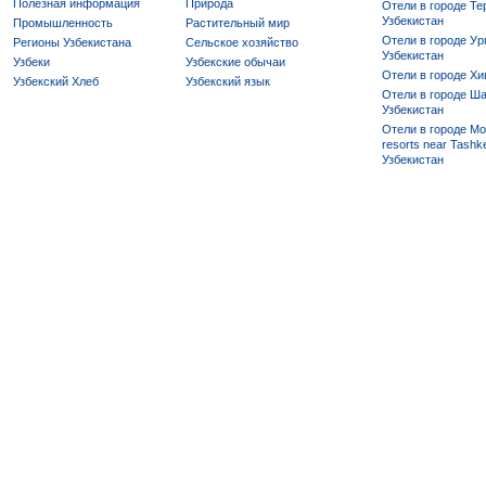
Полезная информация
Природа
Отели в городе Те
Узбекистан
Промышленность
Растительный мир
Отели в городе Ур
Регионы Узбекистана
Сельское хозяйство
Узбекистан
Узбеки
Узбекские обычаи
Отели в городе Хи
Узбекский Хлеб
Узбекский язык
Отели в городе Ша
Узбекистан
Отели в городе Mo
resorts near Tashke
Узбекистан