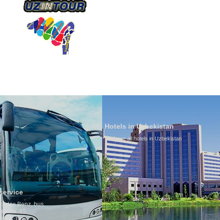
О КОМПАНИИ
НАШ ТРАНСПОРТ
ТУРИЗ
Hotels in Uzbekistan
We have all hotels in Uzbekistan
Culture o
By nature Uz
is why migr
any influenc