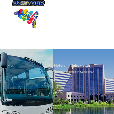
О КОМПАНИИ
НАШ ТРАНСПОРТ
ТУРИЗ
Hotels in Uzbekistan
We have all hotels in Uzbekistan
Culture of 
By nature Uzbe
is why migrati
any influence 