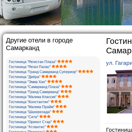
general, the le
growth is very 
marriages is si
percentage of 
in the world. A
family is rega
The usual Uzbek
rather big. On
5-6 children.
Другие отели в городе
Гостин
Самарканд
Самар
Гостиница "Регистан Плаза"
ул. Гагар
Гостиница "Регал Палас"
Гостиница "Гранд Самарканд Супериор"
Гостиница "Диёра"
Гостиница "Эмир Хан"
Гостиница "Самарканд Плаза"
Гостиница "Гранд Самарканд"
Гостиница "Малика Классик"
Гостиница "Константин"
Гостиница "Малика Прайм"
Гостиница "Шахерезада"
Гостиница "Сити"
Гостиница "Ориент Стар"
Гостиница "Атлантис"
Гостиниц