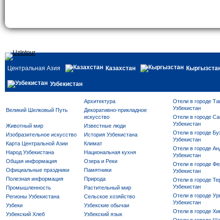
Центральная Азия
Казахстан
Кыргызста
Узбекистан
Архитектура
Отели в городе Та
Узбекистан
Великий Шелковый Путь
Декоративно-прикладное
искусство
Отели в городе Са
Узбекистан
Животный мир
Известные люди
Отели в городе Бу
Изобразительное искусство
История Узбекистана
Узбекистан
Карта Центральной Азии
Климат
Отели в городе Ан
Народ Узбекистана
Национальная кухня
Узбекистан
Общая информация
Озера и Реки
Отели в городе Фе
Официальные праздники
Памятники
Узбекистан
Полезная информация
Природа
Отели в городе Те
Узбекистан
Промышленность
Растительный мир
Отели в городе Ур
Регионы Узбекистана
Сельское хозяйство
Узбекистан
Узбеки
Узбекские обычаи
Отели в городе Хи
Узбекский Хлеб
Узбекский язык