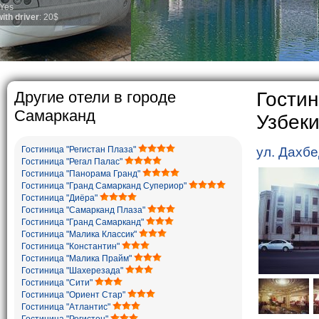
general, the level o
growth is very high.
marriages is signifi
percentage of divor
in the world. Accord
family is regarded 
The usual Uzbek fami
rather big. On the 
5-6 children.
Другие отели в городе
Гостин
Самарканд
Узбек
Гостиница "Регистан Плаза"
ул. Дахбе
Гостиница "Регал Палас"
Гостиница "Панорама Гранд"
Гостиница "Гранд Самарканд Супериор"
Гостиница "Диёра"
Гостиница "Самарканд Плаза"
Гостиница "Гранд Самарканд"
Гостиница "Малика Классик"
Гостиница "Константин"
Гостиница "Малика Прайм"
Гостиница "Шахерезада"
Гостиница "Сити"
Гостиница "Ориент Стар"
Гостиница "Атлантис"