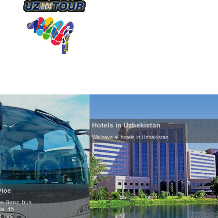
О КОМПАНИИ
НАШ ТРАНСПОРТ
ТУРИЗ
Hotels in Uzbekistan
We have all hotels in Uzbekistan
Culture of Uzbe
By nature Uzbeks pr
is why migration an
any influence on po