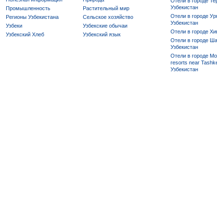
Отели в городе Те
Узбекистан
Промышленность
Растительный мир
Отели в городе Ур
Регионы Узбекистана
Сельское хозяйство
Узбекистан
Узбеки
Узбекские обычаи
Отели в городе Хи
Узбекский Хлеб
Узбекский язык
Отели в городе Ша
Узбекистан
Отели в городе Mo
resorts near Tashke
Узбекистан