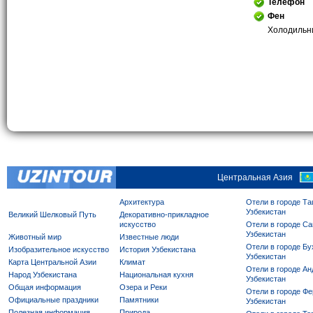
Телефон
Фен
Холодильни
Центральная Азия
Архитектура
Отели в городе Та
Узбекистан
Великий Шелковый Путь
Декоративно-прикладное
искусство
Отели в городе Са
Узбекистан
Животный мир
Известные люди
Отели в городе Бу
Изобразительное искусство
История Узбекистана
Узбекистан
Карта Центральной Азии
Климат
Отели в городе Ан
Народ Узбекистана
Национальная кухня
Узбекистан
Общая информация
Озера и Реки
Отели в городе Фе
Официальные праздники
Памятники
Узбекистан
Полезная информация
Природа