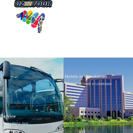
О КОМПАНИИ
НАШ ТРАНСПОРТ
ТУРИЗ
Hotels in Uzbekistan
We have all hotels in Uzbekistan
Culture of
By nature Uzbe
is why migrat
any influence 