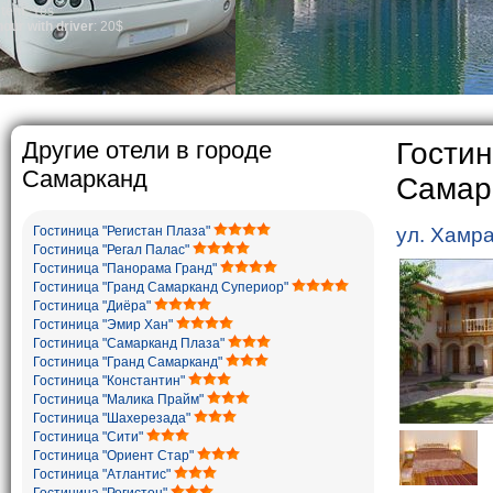
general, the l
growth is very
marriages is s
percentage of 
in the world. 
family is reg
The usual Uzbe
rather big. O
5-6 children.
Другие отели в городе
Гостин
Самарканд
Самар
Гостиница "Регистан Плаза"
ул. Хамр
Гостиница "Регал Палас"
Гостиница "Панорама Гранд"
Гостиница "Гранд Самарканд Супериор"
Гостиница "Диёра"
Гостиница "Эмир Хан"
Гостиница "Самарканд Плаза"
Гостиница "Гранд Самарканд"
Гостиница "Константин"
Гостиница "Малика Прайм"
Гостиница "Шахерезада"
Гостиница "Сити"
Гостиница "Ориент Стар"
Гостиница "Атлантис"