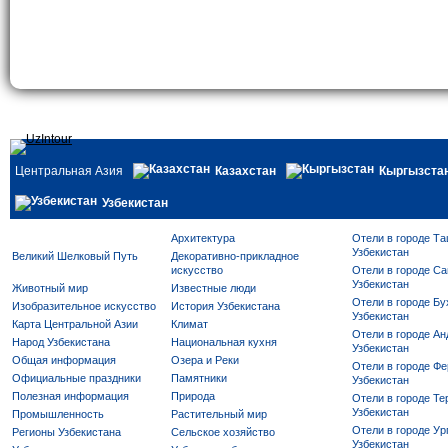
Центральная Азия
Казахстан
Кыргызста
Узбекистан
Архитектура
Отели в городе Та
Узбекистан
Великий Шелковый Путь
Декоративно-прикладное
искусство
Отели в городе Са
Узбекистан
Животный мир
Известные люди
Отели в городе Бу
Изобразительное искусство
История Узбекистана
Узбекистан
Карта Центральной Азии
Климат
Отели в городе Ан
Народ Узбекистана
Национальная кухня
Узбекистан
Общая информация
Озера и Реки
Отели в городе Фе
Официальные праздники
Памятники
Узбекистан
Полезная информация
Природа
Отели в городе Те
Узбекистан
Промышленность
Растительный мир
Отели в городе Ур
Регионы Узбекистана
Сельское хозяйство
Узбекистан