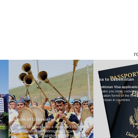
НАШ ТРАНСПОРТ
ТУРИЗМ В УЗБЕКИСТАНЕ
ОТЗЫВЫ
ТУРЫ
Г
Visa to Uzbekistan
Uzbekistan Visa application form:
To make you more convenient, we have prepared visa
application forms of the Embassies of the Republic of
Uzbekistan in countries
an
Trans
 sedentary life and that
Model
igration scarcely have
Numbe
on growth patterns. In
Air-co