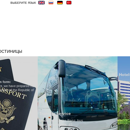
ВЫБЕРИТЕ ЯЗЫК
ОСТИНИЦЫ
ВИЗА
ВЕСЬМА ВАЖНЫЕ
Hotels in Uzbekistan
We have all hotels in Uzbekistan
fer service
:
Mercedes Benz, bus
r of seats
: 45
nditioner:
Yes