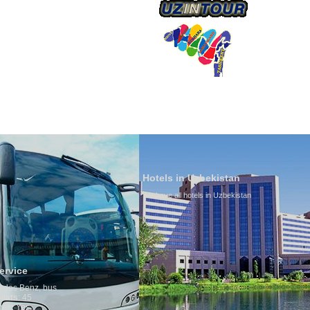
О КОМПАНИИ
Hotels in Uzbekistan
We have all hotels in Uzbekistan
Culture of Uzbekist
By nature Uzbeks prefer a
is why migration and imm
any influence on populati