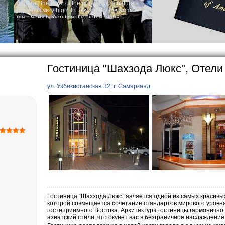
population's natural
Audio
he country the number of
Rent p
y high and the
es is one of the lowest
 Uzbek tradition, the
mething quite sacred.
rticularly in villages, is
e, the Uzbek family has
Гостиница "Шахзода Люкс", Отели
ул. Узбекистанская 32, г. Самарканд
Гостиница “Шахзода Люкс” является одной из самых красивых
которой совмещается сочетание стандартов мирового уровня
гостеприимного Востока. Архитектура гостиницы гармонично 
азиатский стили, что окунет вас в безграничное наслаждение