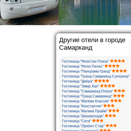
general, the level of the 
growth is very high. In t
marriages is significantl
percentage of divorce cas
in the world. According to
family is regarded as so
The usual Uzbek family, pa
rather big. On the averag
5-6 children.
Другие отели в городе
Самарканд
Гостиница "Регистан Плаза"
Гостиница "Регал Палас"
Гостиница "Панорама Гранд"
Гостиница "Гранд Самарканд Супериор"
Гостиница "Диёра"
Гостиница "Эмир Хан"
Гостиница "Самарканд Плаза"
Гостиница "Гранд Самарканд"
Гостиница "Малика Классик"
Гостиница "Константин"
Гостиница "Малика Прайм"
Гостиница "Шахерезада"
Гостиница "Сити"
Гостиница "Ориент Стар"