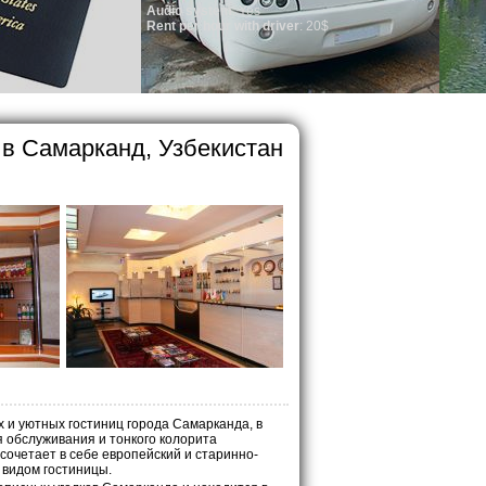
 system
: Yes
er hour with driver
: 20$
 в Самарканд, Узбекистан
 и уютных гостиниц города Самарканда, в
 обслуживания и тонкого колорита
сочетает в себе европейский и старинно-
 видом гостиницы.