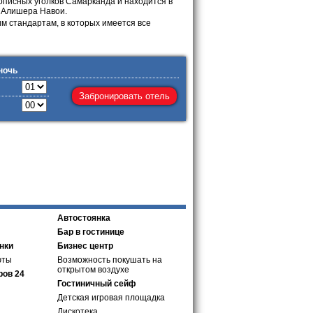
описных уголков Самарканда и находится в
и Алишера Навои.
м стандартам, в которых имеется все
ночь
Автостоянка
Бар в гостинице
нки
Бизнес центр
юты
Возможность покушать на
открытом воздухе
ров 24
Гостиничный сейф
Детская игровая площадка
Дискотека