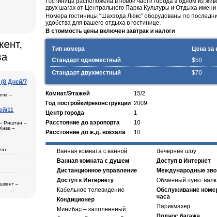
Гостиница расположена в новой части города в одном из жив
двух шагах от Центрального Парка Культуры и Отдыха имен
Номера гостиницы “Шахзода Люкс” оборудованы по последни
удобства для вашего отдыха в гостинице.
В стоимость цены включен завтрак и налоги
кент,
Тип номера
Цена за 
ва
Стандарт одноместный
$50
Стандарт двухместный
$70
(8 Дней/7
Комнат/Этажей
15/2
епа –
Год постройки/реконструкции
2009
ей/11
Центр города
1
ль
Расстояние до аэропорта
10
 – Риштан –
Хива –
Расстояние до ж.д. вокзала
10
рканд (1) –
ент
Ванная комната с ванной
Вечернее шоу
ера в
Ванная комната с душем
Доступ в Интернет
а
ана (3) –
Дистанционное управление
Международные зво
– Хива (1) –
дам
Доступ к Интернету
Обменный пункт вал
ещения
ашкент –
бласти
Кабельное телевидение
Обслуживание номе
2)
часа
ера в
Кондиционер
Парикмахер
Минибар – заполненный
втомобиль
дам
Поднос багажа