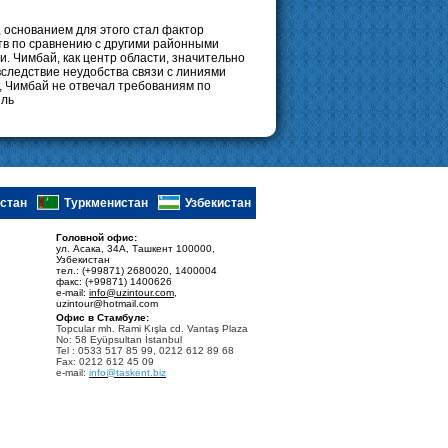
 основанием для этого стал фактор
тв по сравнению с другими районными
 Чимбай, как центр области, значительно
следствие неудобства связи с линиями
е, Чимбай не отвечал требованиям по
ель
стан
Туркменистан
Узбекистан
Головной офис:
ул. Асака, 34А, Ташкент 100000,
Узбекистан
тел.: (+99871) 2680020, 1400004
факс: (+99871) 1400626
e-mail:
info@uzintour.com
,
uzintour@hotmail.com
Офис в Стамбуле:
Topcular mh. Rami Kışla cd. Vantaş Plaza
No: 58 Eyüpsultan İstanbul
Tel : 0533 517 85 99, 0212 612 89 68
Fax: 0212 612 45 09
e-mail:
info@taskent.biz