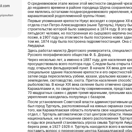
ечеть Биби-
О средневековом этапе жизни этой местности сведений чрез
.), ковровая
il.com
до недавнего времени в районе городища Шурча сохранялись
 вв.),
они являлись остатками позднесредневекового укрепления, 
6вв.),
Eyüpsultan
каракалпакской родоплеменной группы Нокис.
15 вв.)
взолей
Первые упоминания крепости Нукус восходят к середине XII в
Комплекс
отдела стал Петро-Александровск (ныне Турткуль), Нукусу б
есе Мири
строительство которой было завершено а 1874 году. В это в
ки Заргарон
екс Ляби-
пятьдесят человек, но построенная из сырцового кирпича она
тная
позже, в 1907 году на этом месте было построено новое здан
том же, 1874 году была построена гидрометеостанция. Она с
овровая
Амударьи.
Здесь работал магистр Дерптского университета, специалис
Русского географического общества Ф. Б. Доранд.
Через несколько лет, а именно в 1887 году, для населения к
просуществовала всего полтора года. Следом была открыта б
году, открылся фельдшерский пункт. В начале XX века для н
специальное здание Население крепости и его окрестностей 
затем сюда переселились уэбеки, казахи, уральские казаки 
земледелие, скотоводство, охота. Приток населения способс
рыболовства. В конце XIX века селение было отмечено сред
Каракалпакии и, по свидетельству современников, предста
70 квадратных сажен с двумя-тремя мрачными, грязными ка
укрепления находилась полуулица с базаром.
После установления Советской власти административным ц
был город Турткуль, расположенный на южных окраинах снача
того, как Каракалпакская область получила свое националь
отдел, г. Турткуль автоматически стал центром области. Ника
национальных, ни в отношении своего расположения Турткуль, 
е годы все реальней становилась угроза смыва Турткуля Аму
берега реки, в 1927-1928 гг. Турткуль находился всего в кил
поставить вопрос о перенесении центра Каракалпакской обл