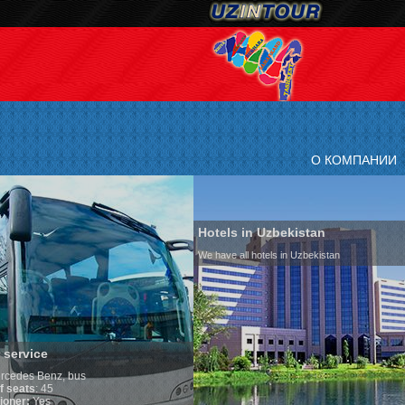
О КОМПАНИИ
Hotels in Uzbekistan
We have all hotels in Uzbekistan
Culture of Uzbekista
By nature Uzbeks prefer a s
is why migration and immig
any influence on populatio