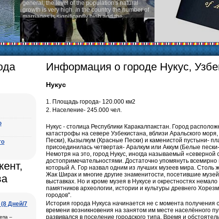
pulation's natural
Audio 
 country the number of
Rent pe
high and the
s is one of the lowest
zbek tradition, the
thing quite sacred.
icularly in villages, is
, the Uzbek family has
ода
Информация о городе Нукус, Узбе
Нукус
1. Площадь города- 120.000 км2
2. Население- 245.000 чел.
о
Нукус - столица Республики Каракалпакстан. Город располож
катастрофы на севере Узбекистана, вблизи Аральского моря,
Пески), Кызылкум (Красные Пески) и каменистой пустыни- пл
го
присоединилась четвертая- Аралкум или Аккум (Белые пески-
Немотря на это, город Нукус, иногда называемый «северной
достопримечательностями. Достаточно упомянуть всемирно и
кент,
который А. Гор назвал одним из лучших музеев мира. Столь 
Жак Ширак и многие другие знаменитости, посетившие музей
ва
выставках. Но и кроме музея в Нукусе и окрестностях немал
памятников археологии, истории и культуры древнего Хорез
городов".
История города Нукуса начинается не с момента получения с
(8 Дней/7
времени возникновения на занятом им месте населённого пу
развивался в поселение городского типа. Время и обстоятел
епа –