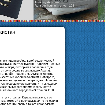
system
: Yes
r hour with driver
: 20$
кистан
ен в эпицентре Аральской экологической
 в окружении трех пустынь- Каракум (Черные
ато Устюрт, к которым в последние годы
 от соли со дна высыхающего Арала).
 столицей», подобно жемчужине блистает
звестный музей искусств им. Савицкого,
же высоко оценил его и президент Франции
 или видевшие его коллекции на выездных
о уникальных достопримечательностей,
ма, названного Геродотом "Страной 1100
татуса столицы Каракалпакстана, а со
нкта, который в последующем не исчезал и
ьства возникновения такого догородского