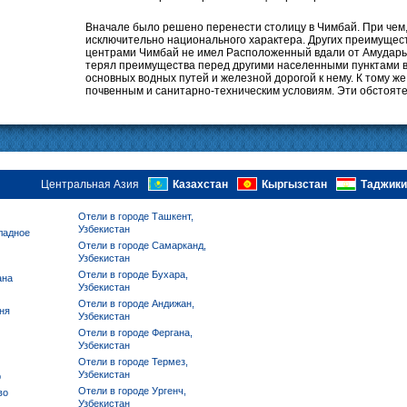
Вначале было решено перенести столицу в Чимбай. При чем,
исключительно национального характера. Других преимущес
центрами Чимбай не имел Расположенный вдали от Амударьи.
терял преимущества перед другими населенными пунктами в
основных водных путей и железной дорогой к нему. К тому ж
почвенным и санитарно-техническим условиям. Эти обстоят
Центральная Азия
Казахстан
Кыргызстан
Таджики
Отели в городе Ташкент,
Узбекистан
ладное
Отели в городе Самарканд,
Узбекистан
Отели в городе Бухара,
ана
Узбекистан
Отели в городе Андижан,
ня
Узбекистан
Отели в городе Фергана,
Узбекистан
Отели в городе Термез,
Узбекистан
р
Отели в городе Ургенч,
во
Узбекистан