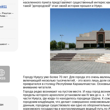
населенного пункта представляют существенный интерес как
такой "догородской" этап своей истории прошел и Нукус.
ей/11
ль
 – Риштан –
Хива –
рканд (1) –
ент
ера в
а
ана (3) –
– Хива (1) –
дам
ещения
ашкент –
бласти
2)
ера в
втомобиль
дам
о искусства,
ера в
ез (2) –
Лучшая тур
ексов и
а и
пакет,
щение
ера в
Городу Нукусу уже более 70 лет. Для города это очень малень
и Ташкент, и
включающей несколько тысячелетий, - это всего лишь доли с
превратился в столицу Республики Каракалпакстан. Основные
дам
Хазрат Имам
вниманию читателя.
ческих,
ь (XIX в.);
нентов
Города редко возникают на пустом месте. И наш город возник
 Чор-су.
р Оперы и
пределы которого археологи установили как IV век до н. э. - I
ного
части Нукуса, где когда-то находилось городище Шурча. К с
городским кладбищем, что делает совершенно невозможным 
чая:
тан
) и Медресе
данным, городище существовало как одно из оборонительны
 Мавзолей
хорезмского государства и контролирующих водный путь по 