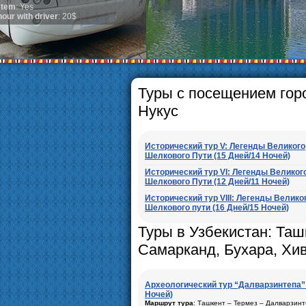
general, the level of the po
growth is very high. In the
marriages is significantly 
percentage of divorce case
in the world. According to U
family is regarded as some
The usual Uzbek family, part
rather big. On the average
5-6 children.
Туры с посещением гор
Нукус
Исторический тур V: Легенды Великого
Шелкового Пути (15 Дней/14 Ночей)
Исторический тур VI: Легенды Великог
Шелкового Пути (12 Дней/11 Ночей)
Исторический тур VIII: Легенды Велико
Шелкового пути (16 Дней/15 Ночей)
Туры в Узбекистан: Таш
Самарканд, Бухара, Хи
Археологический тур “Далварзинтепа” 
Ночей)
Маршрут тура
: Ташкент – Термез – Далварзинт