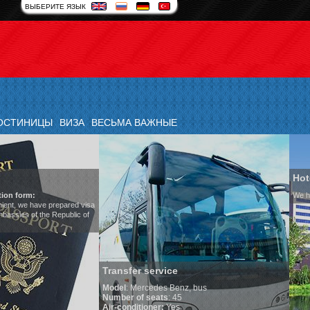
ВЫБЕРИТЕ ЯЗЫК
ОСТИНИЦЫ
ВИЗА
ВЕСЬМА ВАЖНЫЕ
Hotels in Uzbekistan
We have all hotels in Uzbekistan
er service
Mercedes Benz, bus
 of seats
: 45
ditioner:
Yes