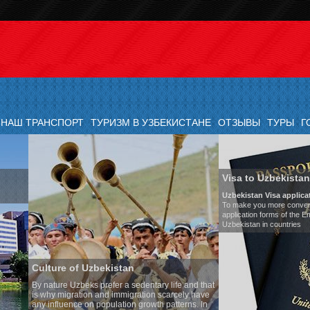
НАШ ТРАНСПОРТ
ТУРИЗМ В УЗБЕКИСТАНЕ
ОТЗЫВЫ
ТУРЫ
Г
Visa to Uzbekistan
Uzbekistan Visa application form:
To make you more convenient, we have prepared visa
application forms of the Embassies of the Republic of
Uzbekistan in countries
n
Transf
edentary life and that
Model
:
ration scarcely have
Number
n growth patterns. In
Air-con