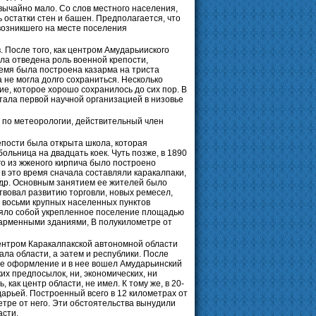
вычайно мало. Со слов местного населения,
 остатки стен и башен. Предполагается, что
возникшего на месте поселения
. После того, как центром Амударьииского
ыла отведена роль военной крепости,
ремя была построена казарма на триста
 не могла долго сохраниться. Несколько
ие, которое хорошо сохранилось до сих пор. В
тала первой научной организацией в низовье
т по метеорологии, действительный член
репости была открыта школа, которая
ольница на двадцать коек. Чуть позже, в 1890
его из жженого кирпича было построено
в это время сначала составляли каракалпаки,
и др. Основным занятием ее жителей было
твовал развитию торговли, новых ремесел,
и восьми крупных населенных пунктов
вляло собой укрепленное поселение площадью
зарменными зданиями, В полукилометре от
ентром Каракалпакской автономной области
ла области, а эатем и республики. После
ное оформление и в нее вошел Амударьинский
ких предпосылок, ни, экономических, ни
как центр области, не имел. К тому же, в 20-
дарьей. Построенный всего в 12 километрах от
ометре от него. Эти обстоятельства вынудили
асти.