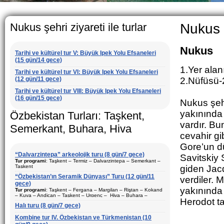
The usua
rather 
5-6 chil
Nukus şehri ziyareti ile turlar
Nukus 
Nukus
Tarihi ve kültürel tur V: Büyük Ipek Yolu Efsaneleri
(15 gün/14 gece)
1.Yer ala
Tarihi ve kültürel tur VI: Büyük Ipek Yolu Efsaneleri
(12 gün/11 gece)
2.Nüfüsü
Tarihi ve kültürel tur VIII: Büyük Ipek Yolu Efsaneleri
(16 gün/15 gece)
Nukus şehr
yakınında 
Özbekistan Turları: Taşkent,
vardır. B
Semerkant, Buhara, Hiva
cevahir gib
Gore’un dü
“Dalvarzintepa” arkeolojik turu (8 gün/7 gece)
Savitskiy 
Tur programi
: Taşkent – Termiz – Dalvarzintepa – Semerkant –
Taşkent
giden Jac
“Özbekistan’ın Seramik Dünyası” Turu (12 gün/11
Süre
: 8 gün/7 gece
verdiler. 
gece)
Hareket şekli
: Karayolu ve uçak
yakınında 
Tur programi
: Taşkent – Fergana – Margilan – Riştan – Kokand
– Kuva – Andican – Taşkent – Urgenç – Hiva – Buhara –
Ziyaret edilecek şehirler (geceler)
: Taşkent (2) – Semerkant (1)
Herodot ta
Gijduvan – Semerkant – Taşkent
– Termiz (1) – Dalvarzintepa (3)
Halı turu (8 gün/7 gece)
Süre
: 12 gün/11 gece
Sezon
: Yil boyunca
Kombine tur IV. Özbekistan ve Türkmenistan (10
Hareket şekli
: Karayolu ve uçak