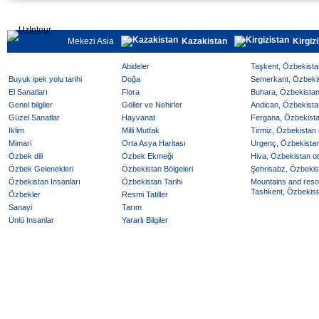
Mekezi Asia
Kazakistan
Kirgiz
Abideler
Taşkent, Özbekistan
Buyuk ipek yolu tarihi
Doğa
Semerkant, Özbekist
El Sanatları
Flora
Buhara, Özbekistan 
Genel bilgiler
Göller ve Nehirler
Andican, Özbekistan
Güzel Sanatlar
Hayvanat
Fergana, Özbekistan
Iklim
Milli Mutfak
Tirmiz, Özbekistan o
Mimari
Orta Asya Haritası
Urgenç, Özbekistan 
Özbek dili
Özbek Ekmeği
Hiva, Özbekistan ote
Özbek Gelenekleri
Özbekistan Bölgeleri
Şehrisabz, Özbekist
Özbekistan Insanları
Özbekistan Tarihi
Mountains and reso
Tashkent, Özbekista
Özbekler
Resmi Tatiller
Sanayi
Tarım
Ünlü Insanlar
Yararlı Bilgiler