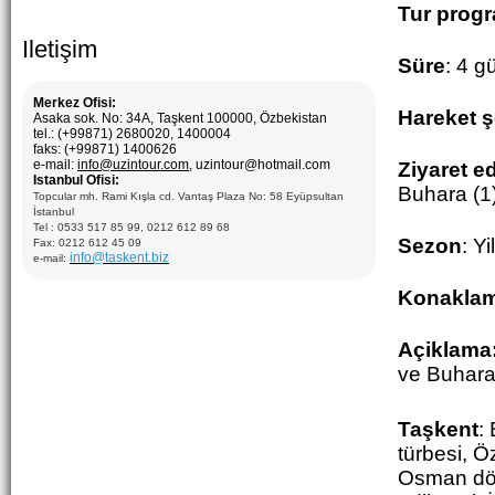
Tur prog
Iletişim
Süre
: 4 g
Merkez Ofisi:
Hareket ş
Asaka sok. No: 34A, Taşkent 100000, Özbekistan
tel.: (+99871) 2680020, 1400004
faks: (+99871) 1400626
e-mail:
info@uzintour.com
, uzintour@hotmail.com
Ziyaret ed
Istanbul Ofisi:
Buhara (1
Topcular mh. Rami Kışla cd. Vantaş Plaza No: 58 Eyüpsultan
İstanbul
Tel : 0533 517 85 99, 0212 612 89 68
Sezon
: Y
Fax: 0212 612 45 09
info@taskent.biz
e-mail:
Konakla
Açiklama
ve Buhara 
Taşkent
:
türbesi, Ö
Osman döne