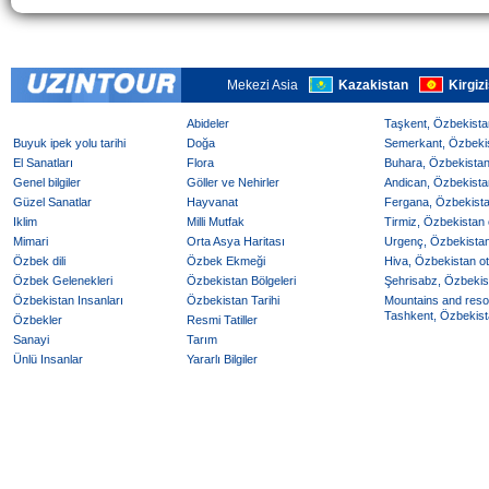
Mekezi Asia
Kazakistan
Kirgiz
Abideler
Taşkent, Özbekistan
Buyuk ipek yolu tarihi
Doğa
Semerkant, Özbekist
El Sanatları
Flora
Buhara, Özbekistan 
Genel bilgiler
Göller ve Nehirler
Andican, Özbekistan
Güzel Sanatlar
Hayvanat
Fergana, Özbekistan
Iklim
Milli Mutfak
Tirmiz, Özbekistan o
Mimari
Orta Asya Haritası
Urgenç, Özbekistan 
Özbek dili
Özbek Ekmeği
Hiva, Özbekistan ote
Özbek Gelenekleri
Özbekistan Bölgeleri
Şehrisabz, Özbekist
Özbekistan Insanları
Özbekistan Tarihi
Mountains and reso
Tashkent, Özbekista
Özbekler
Resmi Tatiller
Sanayi
Tarım
Ünlü Insanlar
Yararlı Bilgiler