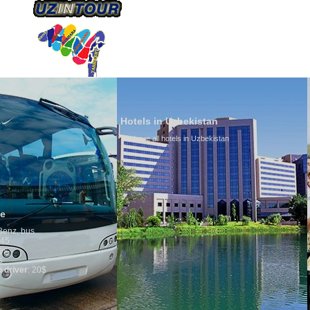
HAKKIMIZDA
ULAŞIM
Hotels in Uzbekistan
We have all hotels in Uzbekistan
Culture of Uzbekista
By nature Uzbeks prefer a 
is why migration and immi
any influence on populatio
general, the level of the p
growth is very high. In the
marriages is significantly 
percentage of divorce case
in the world. According to 
family is regarded as some