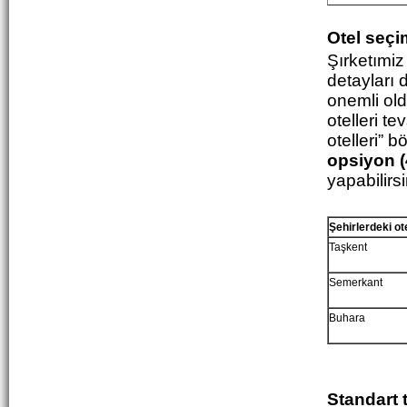
Otel seçi
Şırketımiz
detayları 
onemli old
otelleri t
otelleri” 
opsiyon (
yapabilirsi
Şehirlerde
ki
o
t
Taşkent
Semerkant
Buhara
Standart t