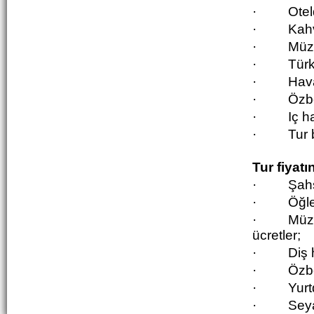
·
Ote
·
K
ah
·
Müze
·
Türk
·
Hava
·
Özbe
·
Iç ha
·
Tur 
Tur fiyat
·
Şahs
·
Öğl
·
Müze
ücretler;
·
Diş 
·
Özbe
·
Yurt
·
Seya