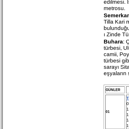
edilmesi. 
metrosu.
Semerkan
Tilla Kari
bulunduğu 
ı Zinde Tü
Buhara
: 
türbesi, U
camii, Poy
türbesi gi
sarayı Sit
eşyaların 
GÜNLER
T
0
1
01
1
1
1