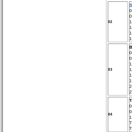
S
0
0
1
02
1
1
1
B
0
0
1
1
03
1
1
2
2
T
0
0
04
1
T
T