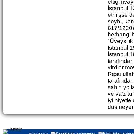
ettiği riv
İstanbul 1
etmişse d
şeyhi, ke
617/1220)'
herhangi b
"Üveysilik
İstanbul 1
İstanbul 1
tarafından
vîrdler me
Resululla
tarafında
sahih yoll
ve va'z tü
iyi niyetle
düşmeyenle