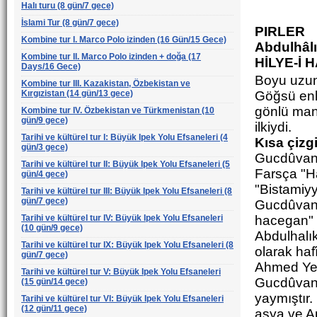
Halı turu (8 gün/7 gece)
İslami Tur (8 gün/7 gece)
PIRLER
Kombine tur I. Marco Polo izinden (16 Gün/15 Gece)
Abdulhâlı
Kombine tur II. Marco Polo izinden + doğa (17
HİLYE-İ
Days/16 Gece)
Boyu uzun,
Kombine tur III. Kazakistan, Özbekistan ve
Kırgızistan (14 gün/13 gece)
Göğsü enli
gönlü mane
Kombine tur IV. Özbekistan ve Türkmenistan (10
gün/9 gece)
ilkiydi.
Tarihi ve kültürel tur I: Büyük Ipek Yolu Efsaneleri (4
Kısa çizgi
gün/3 gece)
Gucdûvanî,
Tarihi ve kültürel tur II: Büyük Ipek Yolu Efsaneleri (5
Farsça "H
gün/4 gece)
"Bistamiyy
Tarihi ve kültürel tur III: Büyük Ipek Yolu Efsaneleri (8
gün/7 gece)
Gucdûvanî
Tarihi ve kültürel tur IV: Büyük Ipek Yolu Efsaneleri
hacegan" 
(10 gün/9 gece)
Abdulhalı
Tarihi ve kültürel tur IX: Büyük Ipek Yolu Efsaneleri (8
olarak hafî
gün/7 gece)
Ahmed Yese
Tarihi ve kültürel tur V: Büyük Ipek Yolu Efsaneleri
Gucdûvanî
(15 gün/14 gece)
yaymıştır.
Tarihi ve kültürel tur VI: Büyük Ipek Yolu Efsaneleri
(12 gün/11 gece)
asya ve A