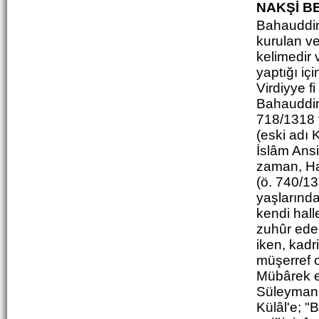
NAKŞİ B
Bahauddi
kurulan ve
kelimedir 
yaptığı iç
Virdiyye f
Bahauddin
718/1318 t
(eski adı
İslâm Ansi
zaman, H
(ö. 740/13
yaşlarınd
kendi hal
zuhûr eden
iken, kad
müşerref o
Mübârek e
Süleyman 
Külâl'e; "