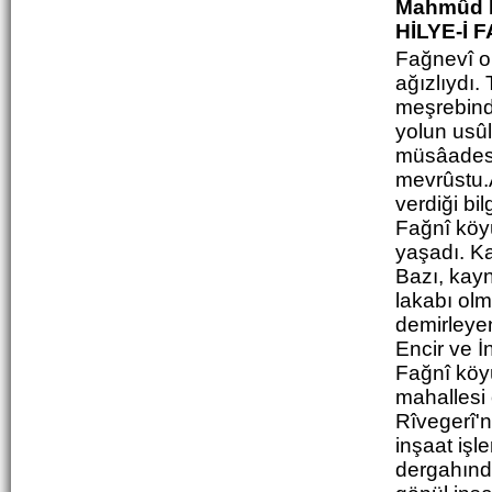
Mahmûd F
HİLYE-İ 
Fağnevî or
ağızlıydı.
meşrebinde
yolun usûl
müsâadesiy
mevrûstu.A
verdiği bi
Fağnî kö
yaşadı. Ka
Bazı, kayn
lakabı olm
demirleyen
Encir ve İn
Fağnî köyü 
mahallesi 
Rîvegerî'n
inşaat işl
dergahınd