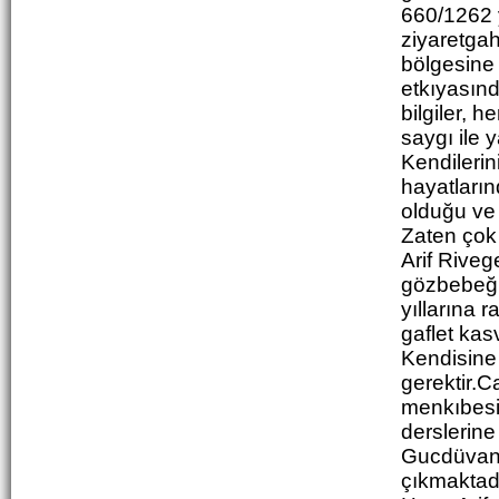
660/1262 y
ziyaretgah
bölgesine 
etkıyasınd
bilgiler, 
saygı ile 
Kendilerin
hayatların
olduğu ve 
Zaten çok 
Arif Riveg
gözbebeğiy
yıllarına 
gaflet kas
Kendisine 
gerektir.C
menkıbesin
derslerine
Gucdüvanî
çıkmaktadı