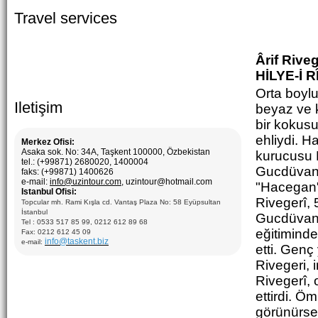
Konaklama
: tek ve iki kişilık odalar
Travel services
Açiklama:
Özbekistan turistik şehirleri gezilmesi. Tur paketi
seramik sanatı, tarihi ve arkeolojik bileşenlerden oluşur.
Özbekistan’ın anıtları ve seramik stüdyoları ziyareti için en iyi tur
paketi.
Ârif Riveg
HİLYE-İ 
Orta boylu,
Iletişim
beyaz ve k
bir kokusu
ehliydi. H
Merkez Ofisi:
Asaka sok. No: 34A, Taşkent 100000, Özbekistan
kurucusu 
tel.: (+99871) 2680020, 1400004
Gucdüvanî
faks: (+99871) 1400626
e-mail:
info@uzintour.com
, uzintour@hotmail.com
"Hacegan" 
Istanbul Ofisi:
Rivegerî, 
Topcular mh. Rami Kışla cd. Vantaş Plaza No: 58 Eyüpsultan
İstanbul
Gucdüvan'a
Tel : 0533 517 85 99, 0212 612 89 68
eğitimind
Fax: 0212 612 45 09
info@taskent.biz
e-mail:
etti. Genç
Rivegeri, 
Rivegerî, 
ettirdi. Ö
görünürse 