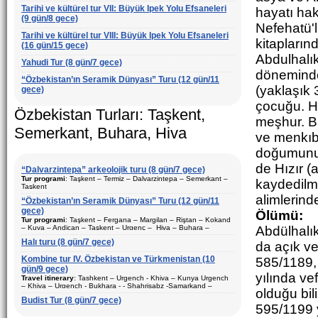
Tarihi ve kültürel tur VII: Büyük Ipek Yolu Efsaneleri
hayatı hak
(9 gün/8 gece)
Nefehatü'l
Tarihi ve kültürel tur VIII: Büyük Ipek Yolu Efsaneleri
kitaplarınd
(16 gün/15 gece)
Abdulhalı
Yahudi Tur (8 gün/7 gece)
döneminde
“Özbekistan’ın Seramik Dünyası” Turu (12 gün/11
(yaklaşık
gece)
çocuğu. H
Özbekistan Turları: Taşkent,
meşhur. Ba
Semerkant, Buhara, Hiva
ve menkıbe
doğumunu 
de Hızır (
“Dalvarzintepa” arkeolojik turu (8 gün/7 gece)
Tur programi
: Taşkent – Termiz – Dalvarzintepa – Semerkant –
kaydedilme
Taşkent
alimlerind
“Özbekistan’ın Seramik Dünyası” Turu (12 gün/11
Süre
: 8 gün/7 gece
gece)
Ölümü:
Hareket şekli
: Karayolu ve uçak
Tur programi
: Taşkent – Fergana – Margilan – Riştan – Kokand
– Kuva – Andican – Taşkent – Urgenç – Hiva – Buhara –
Abdülhalık
Ziyaret edilecek şehirler (geceler)
: Taşkent (2) – Semerkant (1)
Gijduvan – Semerkant – Taşkent
– Termiz (1) – Dalvarzintepa (3)
Halı turu (8 gün/7 gece)
da açık ve
Süre
: 12 gün/11 gece
Sezon
: Yil boyunca
Kombine tur IV. Özbekistan ve Türkmenistan (10
585/1189, 
Hareket şekli
: Karayolu ve uçak
gün/9 gece)
Konaklama
: tek ve iki kişilık odalar
yılında ve
Travel itinerary
: Tashkent – Urgench - Khiva – Kunya Urgench
Ziyaret edilecek şehirler (geceler)
: Taşkent (3) – Fergana (3) –
– Khiva – Urgench - Bukhara - - Shahrisabz -Samarkand –
Açiklama:
Özbekistan turistik şehirleri gezilmesi. Surkhandarya
Margilan – Riştan – Kokand – Kuva – Andican – Hiva (1) –
olduğu bil
Tashkent – Chimgan - Tashkent.
bölgesi arkeolojik kazılarını ziyaret etmek için en iyi tur programı
Buhara (2) – Gijduvan – Semerkant (2)
Budist Tur (8 gün/7 gece)
595/1199 y
Sezon
: Yil boyunca
Duration
: 10 days, 9 nights