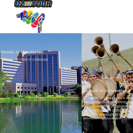
HAKKIMIZDA
ULAŞIM
Hotels in Uzbekistan
We have all hotels in Uzbekistan
Culture of Uzbekistan
By nature Uzbeks prefer a seden
is why migration and immigrati
any influence on population gro
general, the level of the popula
growth is very high. In the cou
marriages is significantly high
percentage of divorce cases is 
in the world. According to Uzbek
family is regarded as somethin