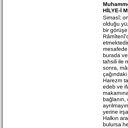
Muhammed
HİLYE-İ
Simasî; or
olduğu yüz
bir görüşe
Râmîtenî'
etmektedi
mesafede 
burada vef
tahsili ile
sonra, mân
çağındaki 
Harezm ta
edeb ve if
makamına g
bağlanın,
ayrılmayı
yerine irş
Halkın ara
bulursa h