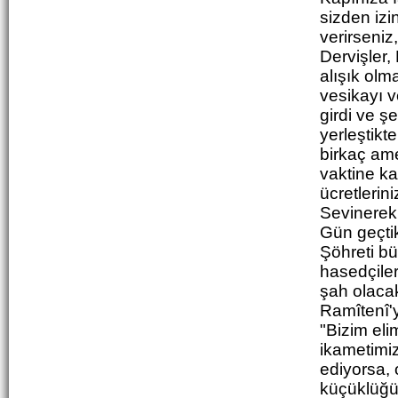
sizden izin
verirseniz
Dervişler, 
alışık olm
vesikayı v
girdi ve ş
yerleştikt
birkaç ame
vaktine k
ücretlerin
Sevinerek 
Gün geçtik
Şöhreti bü
hasedçiler
şah olacak
Ramîtenî'y
"Bizim eli
ikametimiz
ediyorsa,
küçüklüğü