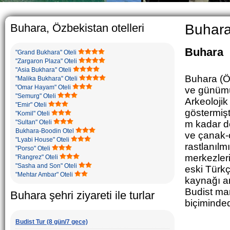
The usual Uzbek family, particul
rather big. On the average, th
5-6 children.
Buhara, Özbekistan otelleri
Buhara
Buhara
"Grand Bukhara" Oteli
"Zargaron Plaza" Oteli
"Asia Bukhara" Oteli
Buhara (Öz
"Malika Bukhara" Oteli
"Omar Hayam" Oteli
ve günümüz
"Semurg" Oteli
Arkeolojik
"Emir" Oteli
göstermişt
"Komil" Oteli
"Sultan" Oteli
m kadar de
Bukhara-Boodin Otel
ve çanak-ç
"Lyabi House" Oteli
rastlanılm
"Porso" Oteli
merkezleri
"Rangrez" Oteli
"Sasha and Son" Oteli
eski Türkç
"Mehtar Ambar" Oteli
kaynağı an
Budist ma
Buhara şehri ziyareti ile turlar
biçiminded
Budist Tur (8 gün/7 gece)