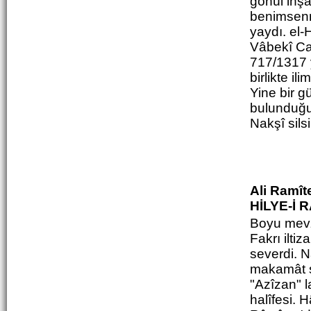
gönül inş
benimsenme
yaydı. el
Vâbekî Ca
717/1317 y
birlikte i
Yine bir g
bulunduğu 
Nakşî sil
Ali Ramîte
HİLYE-İ 
Boyu mevzu
Fakrı ilti
severdi. N
makamât sa
"Azîzan" l
halîfesi. 