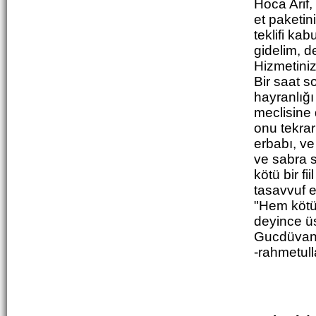
Hoca Arif,
et paketin
teklifi ka
gidelim, d
Hizmetiniz
Bir saat s
hayranlığı
meclisine 
onu tekra
erbabı, ve
ve sabra s
kötü bir fi
tasavvuf 
"Hem kötü 
deyince üs
Gucdüvanî'
-rahmetull