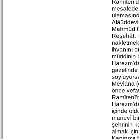
Râmîten'de
mesafede b
ulemasınd
Alâüddevl
Mahmûd Fa
Reşehât, i
nakletmekt
ihvanını o
müridinin 
Harezm'de
gazelinde 
söylüyors
Mevlana (ö
önce vefat
Ramîtenî'n
Harezm'de
içinde old
manevî bir
şehrinin k
almak için
Kapınıza f