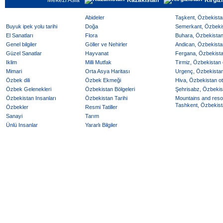
Mekezi Asia
Kazakistan
Kirgiz
Abideler
Taşkent, Özbekistan
Buyuk ipek yolu tarihi
Doğa
Semerkant, Özbekist
El Sanatları
Flora
Buhara, Özbekistan 
Genel bilgiler
Göller ve Nehirler
Andican, Özbekistan
Güzel Sanatlar
Hayvanat
Fergana, Özbekistan
Iklim
Milli Mutfak
Tirmiz, Özbekistan o
Mimari
Orta Asya Haritası
Urgenç, Özbekistan 
Özbek dili
Özbek Ekmeği
Hiva, Özbekistan ote
Özbek Gelenekleri
Özbekistan Bölgeleri
Şehrisabz, Özbekist
Özbekistan Insanları
Özbekistan Tarihi
Mountains and reso
Tashkent, Özbekista
Özbekler
Resmi Tatiller
Sanayi
Tarım
Ünlü Insanlar
Yararlı Bilgiler