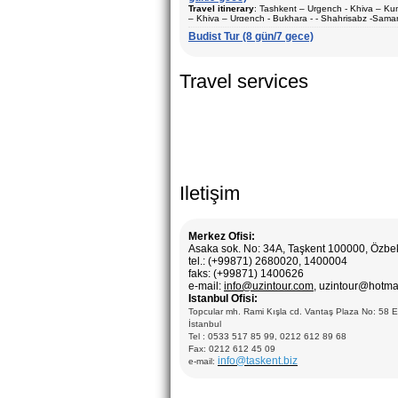
Konaklama
: tek ve iki kişilık odalar
Travel itinerary
: Tashkent – Urgench - Khiva – K
Ziyaret edilecek şehirler (geceler)
: Taşkent (3) –
– Khiva – Urgench - Bukhara - - Shahrisabz -Sama
Açiklama:
Özbekistan turistik şehirleri gezilmesi. 
Margilan – Riştan – Kokand – Kuva – Andican – Hi
Tashkent – Chimgan - Tashkent.
bölgesi arkeolojik kazılarını ziyaret etmek için en iy
Buhara (2) – Gijduvan – Semerkant (2)
Budist Tur (8 gün/7 gece)
Sezon
: Yil boyunca
Duration
: 10 days, 9 nights
Konaklama
: tek ve iki kişilık odalar
Travel services
Açiklama:
Özbekistan turistik şehirleri gezilmesi. T
seramik sanatı, tarihi ve arkeolojik bileşenlerden olu
Özbekistan’ın anıtları ve seramik stüdyoları ziyareti i
paketi.
Iletişim
Merkez Ofisi:
Asaka sok. No: 34A, Taşkent 100000, Özbe
tel.: (+99871) 2680020, 1400004
faks: (+99871) 1400626
e-mail:
info@uzintour.com
, uzintour@hotma
Istanbul Ofisi:
Topcular mh. Rami Kışla cd. Vantaş Plaza No: 58 
İstanbul
Tel : 0533 517 85 99, 0212 612 89 68
Fax: 0212 612 45 09
info@taskent.biz
e-mail: