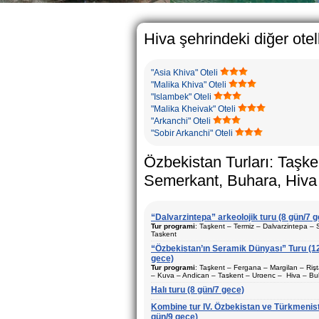
The usual Uzbek 
rather big. On 
5-6 children.
Hiva şehrindeki diğer otel
"Asia Khiva" Oteli
"Malika Khiva" Oteli
"Islambek" Oteli
"Malika Kheivak" Oteli
"Arkanchi" Oteli
"Sobir Arkanchi" Oteli
Özbekistan Turları: Taşke
Semerkant, Buhara, Hiva
“Dalvarzintepa” arkeolojik turu (8 gün/7 
Tur programi
: Taşkent – Termiz – Dalvarzintepa –
Taşkent
“Özbekistan’ın Seramik Dünyası” Turu (1
Süre
: 8 gün/7 gece
gece)
Hareket şekli
: Karayolu ve uçak
Tur programi
: Taşkent – Fergana – Margilan – Ri
– Kuva – Andican – Taşkent – Urgenç – Hiva – Bu
Ziyaret edilecek şehirler (geceler)
: Taşkent (2) –
Gijduvan – Semerkant – Taşkent
– Termiz (1) – Dalvarzintepa (3)
Halı turu (8 gün/7 gece)
Süre
: 12 gün/11 gece
Sezon
: Yil boyunca
Kombine tur IV. Özbekistan ve Türkmenis
Hareket şekli
: Karayolu ve uçak
gün/9 gece)