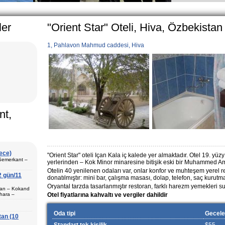
family, particularly in villages, is
the average, the Uzbek family has
ler
"Orient Star" Oteli, Hiva, Özbekistan 
1, Pahlavon Mahmud caddesi, Hiva
nt,
gece)
"Orient Star" oteli Içan Kala iç kalede yer almaktadır.
Otel 19. yüzy
 Semerkant –
yerlerinden – Kok Minor minaresine bitişik eski bir Muhammed A
Otelin 40 yenilenen odaları var, onlar konfor ve muhteşem yerel ren
2 gün/11
donatılmıştır:
mini bar, çalışma masası, dolap, telefon, saç kurutm
Oryantal tarzda tasarlanmıştır restoran, farklı harezm yemekleri s
ştan – Kokand
hara –
Otel fiyatlarına kahvaltı ve vergiler dahildir
 Semerkant (1)
Oda tipi
Gecele
tan (10