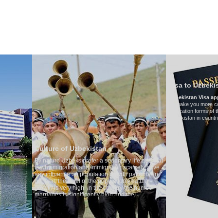
HAKKIMIZDA
ULAŞIM
ÖZBEKISTAN'DA TURIZM
YORUMLAR
Visa to Uzbekistan
Uzbekistan Visa application form:
To make you more convenient, we have prepared vi
application forms of the Embassies of the Republic of
Uzbekistan in countries
Uzbekistan
s prefer a sedentary life and that
on and immigration scarcely have
n population growth patterns. In
el of the population's natural
high. In the country the number of
gnificantly high and the
ivorce cases is one of the lowest
cording to Uzbek tradition, the
ded as something quite sacred.