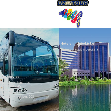
Hotels in Uzbekistan
We have all hotels in Uzbekistan
Culture of 
By nature Uzbek
is why migrati
any influence o
general, the lev
growth is very 
marriages is si
percentage of d
in the world. Ac
family is regar