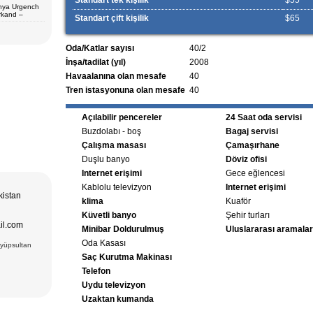
Standart tek kişilik
$55
unya Urgench
 Fergana (3) –
rkand –
Surkhandarya
Standart çift kişilik
$65
va (1) –
i tur programı
Oda/Katlar sayısı
40/2
İnşa/tadilat (yıl)
2008
ur paketi
Havaalanına olan mesafe
40
şur.
çin en iyi tur
Tren istasyonuna olan mesafe
40
Açılabilir pencereler
24 Saat oda servisi
Buzdolabı - boş
Bagaj servisi
Çalışma masası
Çamaşırhane
Duşlu banyo
Döviz ofisi
Internet erişimi
Gece eğlencesi
Kablolu televizyon
Internet erişimi
kistan
klima
Kuaför
Küvetli banyo
Şehir turları
il.com
Minibar Doldurulmuş
Uluslararası aramalar
Oda Kasası
Eyüpsultan
Saç Kurutma Makinası
Telefon
Uydu televizyon
Uzaktan kumanda