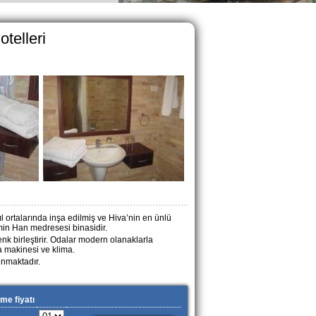
otelleri
ıl ortalarında inşa edilmiş ve Hiva’nin en ünlü
min Han medresesi binasidir.
k birleştirir.
Odalar modern olanaklarla
a makinesi ve klima.
unmaktadır.
me fiyatı