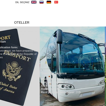
DIL SEÇINIZ
TURLAR
OTELLER
VIZE
ÖNEMLILER
Hotels in Uzbekistan
We have all hotels in Uzbekista
sa
Transfer service
Model
:
Mercedes Benz, bus
Number of seats
: 45
Air-conditioner:
Yes
Audio system
: Yes
Rent per hour with driver
: 20$