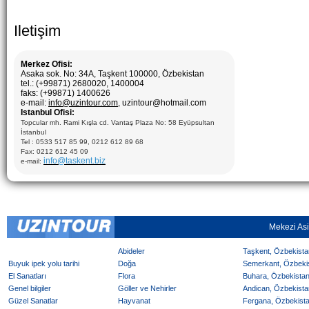
Iletişim
Merkez Ofisi:
Asaka sok. No: 34A, Taşkent 100000, Özbekistan
tel.: (+99871) 2680020, 1400004
faks: (+99871) 1400626
e-mail:
info@uzintour.com
, uzintour@hotmail.com
Istanbul Ofisi:
Topcular mh. Rami Kışla cd. Vantaş Plaza No: 58 Eyüpsultan
İstanbul
Tel : 0533 517 85 99, 0212 612 89 68
Fax: 0212 612 45 09
info@taskent.biz
e-mail:
Mekezi As
Abideler
Taşkent, Özbekistan
Buyuk ipek yolu tarihi
Doğa
Semerkant, Özbekist
El Sanatları
Flora
Buhara, Özbekistan 
Genel bilgiler
Göller ve Nehirler
Andican, Özbekistan
Güzel Sanatlar
Hayvanat
Fergana, Özbekistan