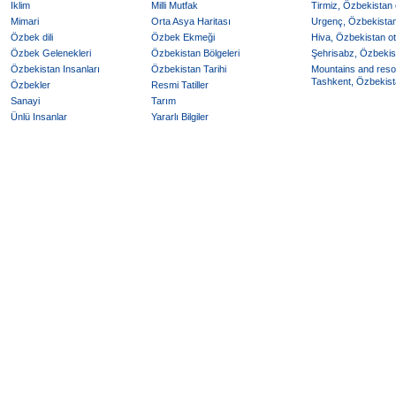
Iklim
Milli Mutfak
Tirmiz, Özbekistan o
Mimari
Orta Asya Haritası
Urgenç, Özbekistan 
Özbek dili
Özbek Ekmeği
Hiva, Özbekistan ote
Özbek Gelenekleri
Özbekistan Bölgeleri
Şehrisabz, Özbekist
Özbekistan Insanları
Özbekistan Tarihi
Mountains and reso
Tashkent, Özbekista
Özbekler
Resmi Tatiller
Sanayi
Tarım
Ünlü Insanlar
Yararlı Bilgiler