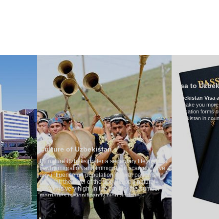
HAKKIMIZDA
ULAŞIM
ÖZBEKISTAN'DA TURIZM
YORUMLAR
Visa to Uzbekistan
Uzbekistan Visa application form:
To make you more convenient, we have pr
application forms of the Embassies of the R
Uzbekistan in countries
re of Uzbekistan
ure Uzbeks prefer a sedentary life and that
 migration and immigration scarcely have
fluence on population growth patterns. In
l, the level of the population's natural
 is very high. In the country the number of
ges is significantly high and the
tage of divorce cases is one of the lowest
 world. According to Uzbek tradition, the
 is regarded as something quite sacred.