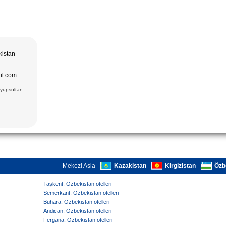
kistan
il.com
Eyüpsultan
Mekezi Asia
Kazakistan
Kirgizistan
Özb
Taşkent, Özbekistan otelleri
Semerkant, Özbekistan otelleri
Buhara, Özbekistan otelleri
Andican, Özbekistan otelleri
Fergana, Özbekistan otelleri