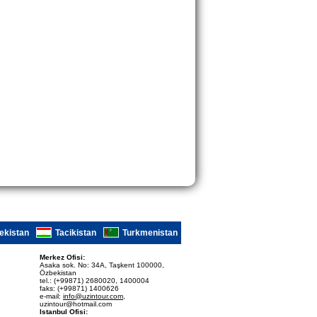
ekistan
Tacikistan
Turkmenistan
Merkez Ofisi:
Asaka sok. No: 34A, Taşkent 100000,
Özbekistan
tel.: (+99871) 2680020, 1400004
faks: (+99871) 1400626
e-mail:
info@uzintour.com
,
uzintour@hotmail.com
Istanbul Ofisi: