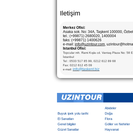
Iletişim
Merkez Ofisi:
Asaka sok. No: 34A, Taşkent 100000, Özbe
tel.: (+99871) 2680020, 1400004
faks: (+99871) 1400626
e-mail:
info@uzintour.com
, uzintour@hotma
Istanbul Ofisi:
Topcular mh. Rami Kışla cd. Vantaş Plaza No: 58 
İstanbul
Tel : 0533 517 85 99, 0212 612 89 68
Fax: 0212 612 45 09
info@taskent.biz
e-mail:
Abideler
Buyuk ipek yolu tarihi
Doğa
El Sanatları
Flora
Genel bilgiler
Göller ve Nehirler
Güzel Sanatlar
Hayvanat