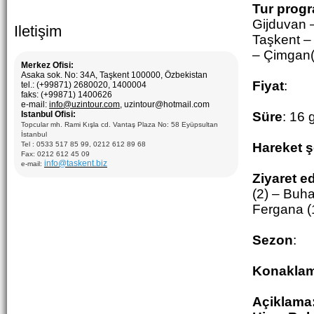
Tur prog
Gijduvan 
Iletişim
Taşkent –
– Çimgan(
Merkez Ofisi:
Asaka sok. No: 34A, Taşkent 100000, Özbekistan
Fiyat
:
tel.: (+99871) 2680020, 1400004
faks: (+99871) 1400626
e-mail:
info@uzintour.com
, uzintour@hotmail.com
Istanbul Ofisi:
Süre
: 16 
Topcular mh. Rami Kışla cd. Vantaş Plaza No: 58 Eyüpsultan
İstanbul
Tel : 0533 517 85 99, 0212 612 89 68
Hareket ş
Fax: 0212 612 45 09
info@taskent.biz
e-mail:
Ziyaret e
(2) – Buha
Fergana (
Sezon
:
Konakla
Açiklama