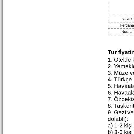
Nukus
Fergana
Nurata
Tur fİyati
1. Otelde
2. Yemekle
3. Müze ve 
4. Türkçe 
5. Havaal
6. Havaala
7. Özbekis
8. Taşkent
9. Gezi ve
dolablı):
a) 1-2 kişi
b) 3-6 kişi