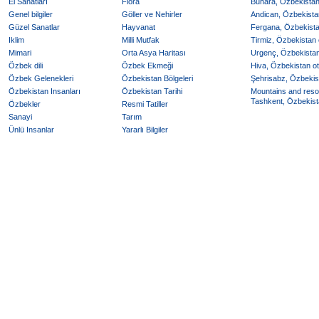
El Sanatları
Flora
Buhara, Özbekistan 
Genel bilgiler
Göller ve Nehirler
Andican, Özbekistan
Güzel Sanatlar
Hayvanat
Fergana, Özbekistan
Iklim
Milli Mutfak
Tirmiz, Özbekistan o
Mimari
Orta Asya Haritası
Urgenç, Özbekistan 
Özbek dili
Özbek Ekmeği
Hiva, Özbekistan ote
Özbek Gelenekleri
Özbekistan Bölgeleri
Şehrisabz, Özbekist
Özbekistan Insanları
Özbekistan Tarihi
Mountains and reso
Tashkent, Özbekista
Özbekler
Resmi Tatiller
Sanayi
Tarım
Ünlü Insanlar
Yararlı Bilgiler