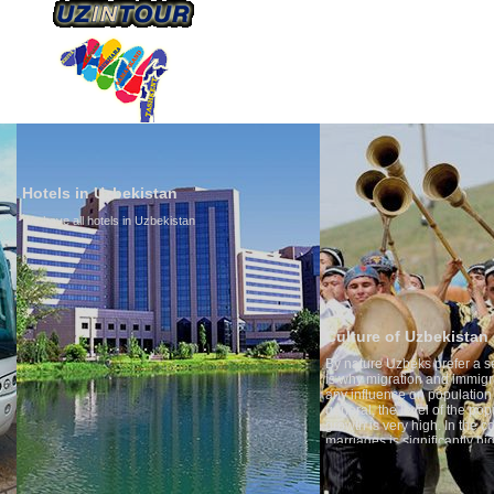
HAKKIMIZDA
ULAŞIM
Hotels in Uzbekistan
We have all hotels in Uzbekistan
Culture of Uzbekistan
By nature Uzbeks prefer a seden
is why migration and immigrati
any influence on population gro
general, the level of the popula
growth is very high. In the cou
marriages is significantly high
percentage of divorce cases is 
in the world. According to Uzbek
family is regarded as somethin