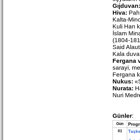
Gıjduvan
Hiva:
Pahl
Kalta-Min
Kuli Han k
İslam Min
(1804-1812
Said Alau
Kala duvar
Fergana v
sarayi, m
Fergana ka
Nukus:
«S
Nurata:
Ha
Nuri Medr
Günler
:
Gün
Prog
01
Taşk