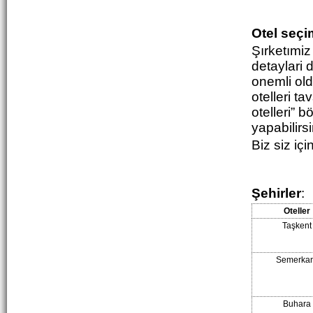
Otel seçi
Şırketımiz
detaylari 
onemli old
otelleri t
otelleri” 
yapabilirsi
Biz siz içi
Şehirler
:
Oteller
Taşkent
Semerkan
Buhara