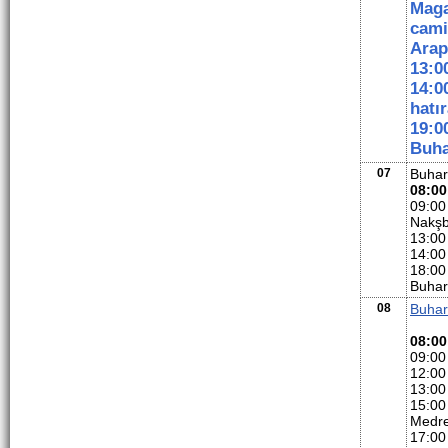
Maga
cami
Arap
13:0
14:0
hatır
19:0
Buha
07
Buha
08:00
09:00
Nakşba
13:00
14:00
18:00
Buhar
08
Buha
08:00
09:00
12:00
13:00
15:00
Medre
17:00