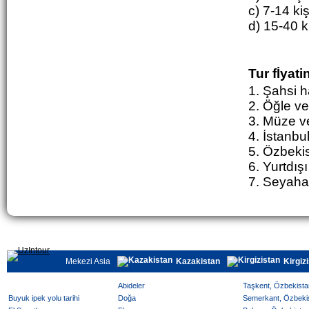
c) 7-14 ki
d) 15-40 k
Tur fİyat
1. Şahsi h
2. Ö
ğ
le
ve
3. Müze ve
4. İstanbu
5. Özbekis
6. Yurtdışı
7. Seyahat
Mekezi Asia
Kazakistan
Kirgiz
Abideler
Taşkent, Özbekistan
Buyuk ipek yolu tarihi
Doğa
Semerkant, Özbekist