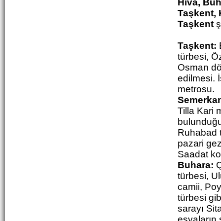
Hiva, Buh
Taşkent, 
Taşkent
ş
Taşkent:
türbesi, Ö
Osman döne
edilmesi. 
metrosu.
Semerkan
Tilla Kari
bulunduğu 
Ruhabad t
pazari gez
Saadat kom
Buhara:
Ç
türbesi, U
camii, Poy
türbesi gi
sarayı Sit
eşyaların 