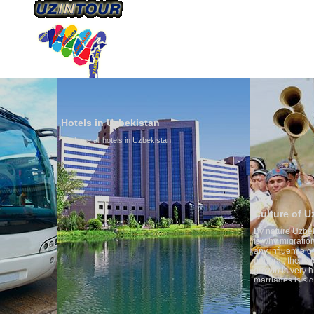
HAKKIMIZDA
ULAŞIM
Hotels in Uzbekistan
We have all hotels in Uzbekistan
Culture of Uzbekistan
By nature Uzbeks prefer a seden
is why migration and immigrati
any influence on population gro
general, the level of the popula
growth is very high. In the cou
marriages is significantly high
percentage of divorce cases is 
in the world. According to Uzbek
family is regarded as somethin