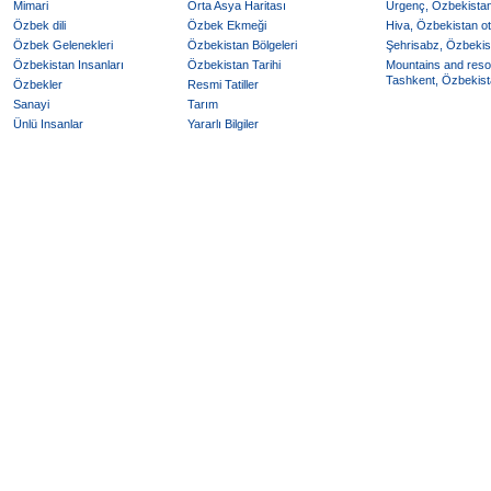
Mimari
Orta Asya Haritası
Urgenç, Özbekistan 
Özbek dili
Özbek Ekmeği
Hiva, Özbekistan ote
Özbek Gelenekleri
Özbekistan Bölgeleri
Şehrisabz, Özbekist
Özbekistan Insanları
Özbekistan Tarihi
Mountains and reso
Tashkent, Özbekista
Özbekler
Resmi Tatiller
Sanayi
Tarım
Ünlü Insanlar
Yararlı Bilgiler