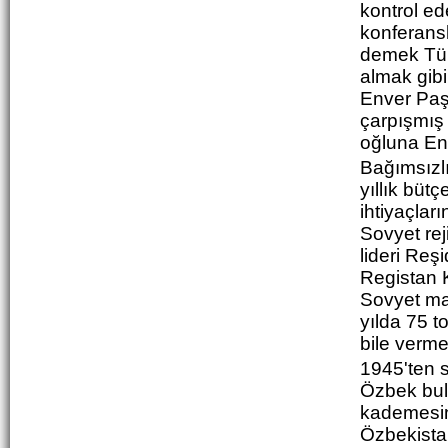
kontrol e
konferansl
demek Türk
almak gibi
Enver Pa
çarpışmış
oğluna Env
Bağımsızl
yıllık büt
ihtiyaçlar
Sovyet rej
lideri Reş
Registan K
Sovyet mak
yılda 75 to
bile verme
1945'ten 
Özbek bul
kademesin
Özbekistan