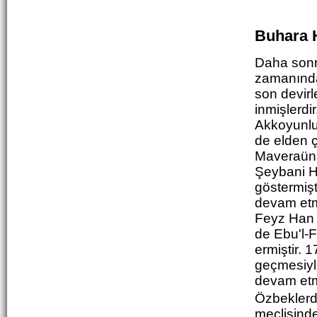
Buhara 
Daha sonr
zamanında 
son devirl
inmişlerdi
Akkoyunlu
de elden 
Mavera
ün
Şeybani H
göstermişt
devam etm
Feyz Han 
de Ebu'l-
ermiştir.
geçmesiy
devam etmi
Özbeklerde
meclisinde