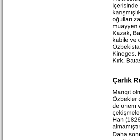
içerisinde
karışmışlı
oğulları 
muayyen o
Kazak, Ba
kabile ve 
Özbekista
Kineges, M
Kırk, Bat
Çarlık 
Manq
ıt
ol
Özbekler o
de önem v
çekişmeler
Han (1826-
almamıştır
Daha sonr