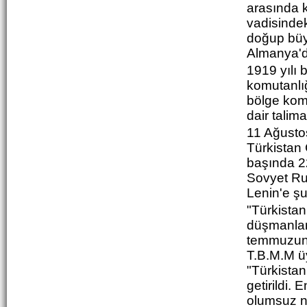
arasında k
vadisindek
doğup büyü
Almanya'd
1919 yılı 
komutanlı
bölge komi
dair talima
11 Ağusto
Türkistan
başında 2
Sovyet Rus
Lenin'e şu 
"Türkistan'
düşmanlar
temmuzund
T.B.M.M üy
"T
ürkistan 
getirildi.
olumsuz ne