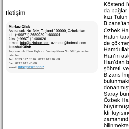
Köstendil'
da bağlar
Iletişim
kızı Tulun
Bizans'tan 
Merkez Ofisi:
Özbek Han
Asaka sok. No: 34A, Taşkent 100000, Özbekistan
tel.: (+99871) 2680020, 1400004
Hatun
tar
faks: (+99871) 1400626
de çökmeye
e-mail:
info@uzintour.com
, uzintour@hotmail.com
Istanbul Ofisi:
Hamdullah
Topcular mh. Rami Kışla cd. Vantaş Plaza No: 58 Eyüpsultan
Han'ın ask
İstanbul
Tel : 0533 517 85 99, 0212 612 89 68
Han'dan ba
Fax: 0212 612 45 09
info@taskent.biz
şöhretli v
e-mail:
Bizans İmp
bulunmakta
donanmıştı
Saray bunl
Özbek Han,
büyütmüştü
İdil kıyıs
zamanında
bilinmekted