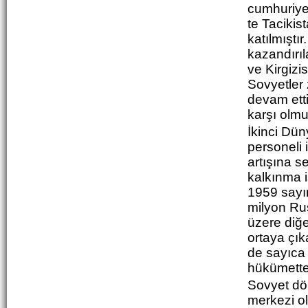
cumhuriyet
te Taciki
katılmıştır
kazandırıl
ve Kirgizi
Sovyetler
devam etti.
karşı olmu
İkinci Dü
personeli 
artışına 
kalkınma i
1959 sayım
milyon Ru
üzere diğe
ortaya çık
de sayıca
hükümette
Sovyet dö
merkezi ol