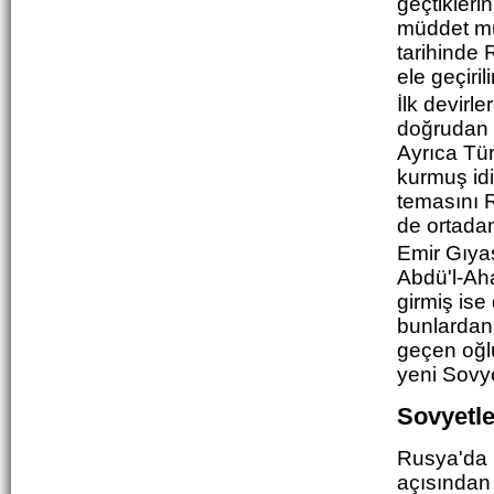
geçtikler
müddet mü
tarihinde
ele geçirili
İlk devirl
doğrudan 
Ayrıca Tür
kurmuş id
temasını R
de ortadan 
Emir Gıyas
Abdü'l-Ah
girmiş ise
bunlardan
geçen oğlu
yeni Sovye
Sovyetle
Rusya'da 1
açısından