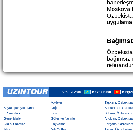
haberleşm
Moskova t
Özbekista
uygulama 
Bağımsız
Özbekista
bağımsızlı
referandum
Mekezi Asia
Kazakistan
Kirgiz
Abideler
Taşkent, Özbekistan
Buyuk ipek yolu tarihi
Doğa
Semerkant, Özbekist
El Sanatları
Flora
Buhara, Özbekistan 
Genel bilgiler
Göller ve Nehirler
Andican, Özbekistan
Güzel Sanatlar
Hayvanat
Fergana, Özbekistan
Iklim
Milli Mutfak
Tirmiz, Özbekistan o