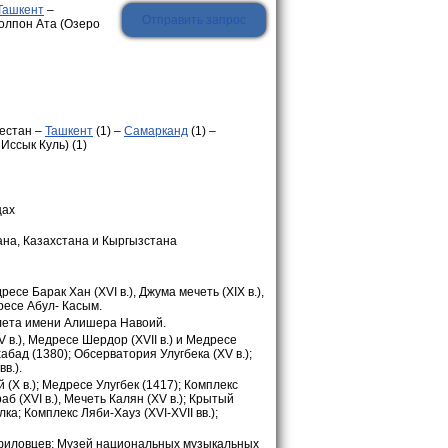
Ташкент
–
Отправить запрос
олпон Ата (Озеро
кестан –
Ташкент
(1) –
Самарканд
(1) –
Иссык Куль) (1)
цах
на, Казахстана и Кыргызстана
е Барак Хан (XVI в.), Джума мечеть (XIX в.),
ресе Абул- Касым.
лета имени Алишера Навоий.
 в.), Медресе Шердор (XVII в.) и Медресе
хабад (1380); Обсерватория Улугбека (XV в.);
в.).
 (X в.); Медресе Улугбек (1417); Комплекс
б (XVI в.), Мечеть Калян (XV в.); Крытый
а; Комплекс Ляби-Хауз (XVI-XVII вв.);
филовцев; Музей национальных музыкальных