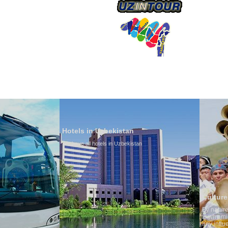
О КОМПАНИИ
Hotels in Uzbekistan
We have all hotels in Uzbekistan
Culture of Uzbekistan
By nature Uzbeks prefer a seden
is why migration and immigrati
any influence on population gro