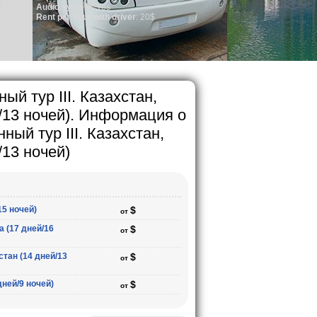
em
: Yes
ur with driver
: 20$
й тур III. Казахстан,
/13 ночей). Информация о
ый тур III. Казахстан,
/13 ночей)
15 ночей)
$
от
 (17 дней/16
$
от
стан (14 дней/13
$
от
дней/9 ночей)
$
от