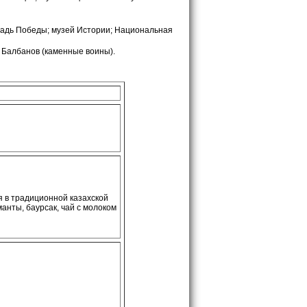
адь Победы; музей Истории; Национальная
в Балбанов (каменные воины).
я в традиционной казахской
манты, баурсак, чай с молоком