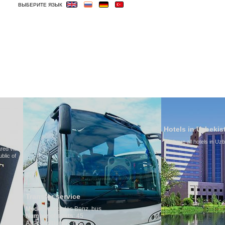
ВЫБЕРИТЕ ЯЗЫК
ОСТИНИЦЫ
ВИЗА
ВЕСЬМА ВАЖНЫЕ
Hotels in Uzbekistan
We have all hotels in Uzbekistan
service
edes Benz, bus
seats
: 45
oner:
Yes