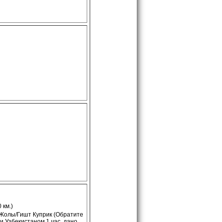
 км.)
-Жолы/Гишт Куприк (Обратите
и Узбекистаном 1 час, дано