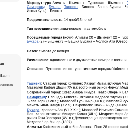
ера в
Маршрут
тура
:
Алматы
–
Шымкент
–
Туркестан
–
Шымкент
–
Самарканд
–
Бухара
–
Ташкент
–
Бишкек
–
Башня Бурана – Ч
втомобиль
Иссык Куль)
–
Бишкек
дам
о искусства,
ера в
ез (2) –
Лучшая тур
Продолжительность
: 14 дней/13 ночей
ексов и
а и
пакет,
Тип передвижения
: авиа-перелет и автомобиль
щение
ера в
и Ташкент, и
Посещаемые города (ночи)
: Алматы (3) – Шымкент (2) – Тур
дам
Бухара
(2) – Бишкек (3) – Башня Бурана – Чолпон Ата (Озеро 
Хазрат Имам
ческих,
ь (XIX в.);
нентов
 Чор-су.
Сезон
: с марта до ноября
р Оперы и
ного
Размещение
: одноместные и двухместные номера в гостини
чая:
тан
) и Медресе
 Мавзолей
Описание:
Путешествие по туристическим городам Узбекиста
ечеть Биби-
.), ковровая
il.com
 вв.),
6вв.),
Ташкент
:
Старый город: Комплекс Хазрат Имам, включая Медрес
Eyüpsultan
15 вв.)
Мавзолей Кафал Шаши (XV в.); восточный рынок Чор-су; Мед
взолей
Современный город: Сквер Амира Тимура; Театр Оперы и Ба
Комплекс
есе Мири
Самарканд
:
Площадь Регистан, включая Медресе Улугбек (XIV
ки Заргарон
Тилла Кори (XVII в.); Мавзолей Гур-Эмир (XV в.); Мавзолей Ру
екс Ляби-
Мечеть Биби- Ханум (XV в.); Некрополис Шахи- Зинда (XII-XVI в
тная
Бухара
:
Крепость Арк (VII-XIX в.); Мавзолей Исмаила Самоний
овровая
Пои- Калон включая: Минарет Калян (XII в.), Медресе Мири Ара
рынок Токи Заргарон (XVI в.); Демонстрация производства шелк
Медресе Чор-Минор (1807).
Алматы:
Кафедральный собор Зенкова; Парк 28-героев-пан