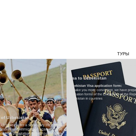
НАШ ТРАНСПОРТ
ТУРИЗМ В УЗБЕКИСТАНЕ
ОТЗЫВЫ
ТУРЫ
Г
Visa to Uzbekistan
Uzbekistan Visa application form:
To make you more convenient, we have prepared visa
application forms of the Embassies of the Republic of
Uzbekistan in countries
Transfer 
tary life and that
Model
:
Merc
on scarcely have
Number of 
wth patterns. In
Air-conditi