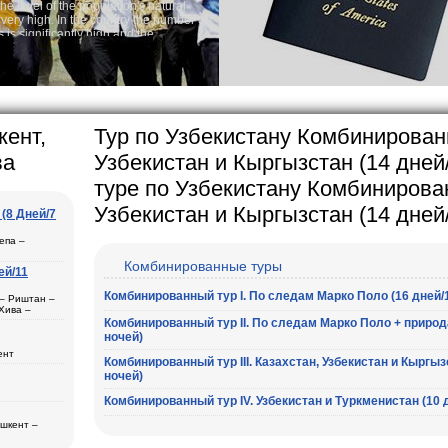
tion's natural
Audio syst
ntry the number of
Rent per ho
 and the
one of the lowest
 tradition, the
g quite sacred.
arly in villages, is
e Uzbek family has
кент,
Тур по Узбекистану Комбинированны
ва
Узбекистан и Кыргызстан (14 дней
туре по Узбекистану Комбинированн
Узбекистан и Кыргызстан (14 дней
(8 Дней/7
епа –
Комбинированные туры
ей/11
Комбинированный тур I. По следам Марко Поло (16 дней/
ль
 – Риштан –
Хива –
рканд (1) –
Комбинированный тур II. По следам Марко Поло + природа
ночей)
ент
Комбинированный тур III. Казахстан, Узбекистан и Кыргыз
ера в
ночей)
а
ана (3) –
– Хива (1) –
Комбинированный тур IV. Узбекистан и Туркменистан (10 
дам
ещения
ашкент –
бласти
2)