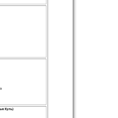
ча
ык Куль)