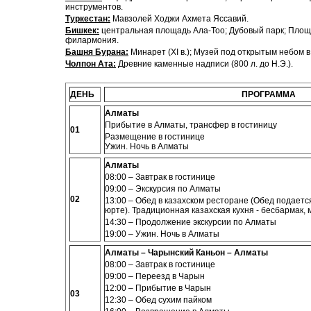
инструментов.
Туркестан:
Мавзолей Ходжи Ахмета Яссавий.
Бишкек:
центральная площадь Ала-Тоо; Дубовый парк; Площ
филармония.
Башня Бурана:
Минарет (
XI
в.); Музей под открытым небом 
Чолпон Ата:
Древние каменные надписи (800 л. до Н.Э.).
ДЕНЬ
ПРОГРАММА
Алматы
Прибытие в Алматы, трансфер в гостиницу
01
Размещение в гостинице
Ужин
. Ночь в Алматы
Алматы
08:00 – Завтрак в гостинице
09:00
–
Экскурсия по Алматы
02
13:00
– Обед в казахском ресторане (Обед подаетс
юрте). Традиционная казахская кухня - бесбармак, 
14:30 – Продолжение экскурсии по Алматы
19:00 – Ужин
. Ночь в
Алматы
Алматы – Чарынский Каньон – Алматы
08:00 – Завтрак в гостинице
09:00 – Переезд в Чарын
12:00 – Прибытие в Чарын
03
12:30 – Обед сухим пайком