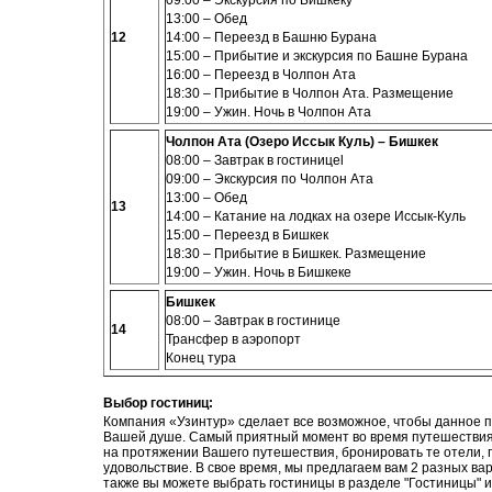
09:00 – Экскурсия по Бишкеку
13:00 – Обед
12
14:00 – Переезд в Башню Бурана
15:00 – Прибытие и экскурсия по Башне Бурана
16:00 – Переезд в Чолпон Ата
18:30 – Прибытие в Чолпон Ата. Размещение
19:00
– Ужин. Ночь в Чолпон Ата
Чолпон Ата (Озеро Иссык Куль) – Бишкек
08:00 – Завтрак в гостинице
l
09:00 – Экскурсия по Чолпон Ата
13:00 – Обед
13
14:00 – Катание на лодках на озере Иссык-Куль
15:00 – Переезд в Бишкек
18:30 – Прибытие в Бишкек. Размещение
19:00
– Ужин. Ночь в Бишкеке
Бишкек
08:00 – Завтрак в гостинице
14
Трансфер в аэропорт
Конец тура
Выбор гостиниц
:
Компания «Узинтур» сделает все возможное, чтобы данное 
Вашей душе. Самый приятный момент во время путешествия 
на протяжении Вашего путешествия, бронировать те отели, 
удовольствие. В свое время, мы предлагаем вам 2 разных вариа
также вы можете выбрать гостиницы в разделе "Гостиницы" 