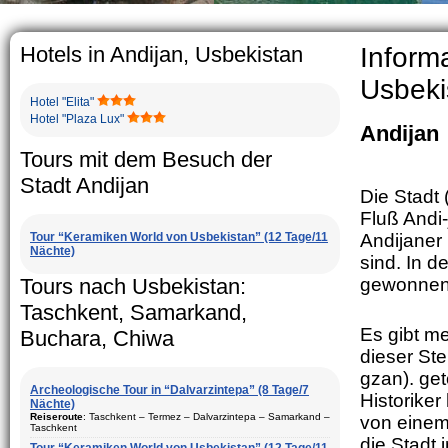
The usua
rather b
5-6 chil
Hotels in Andijan, Usbekistan
Inform
Usbeki
Hotel "Elita"
Hotel "Plaza Lux"
Andijan
Tours mit dem Besuch der
Stadt Andijan
Die Stadt 
Fluß Andi
Tour “Keramiken World von Usbekistan” (12 Tage/11
Andijaner
Nächte)
sind. In 
Tours nach Usbekistan:
gewonnen
Taschkent, Samarkand,
Es gibt m
Buchara, Chiwa
dieser St
gzan). get
Archeologische Tour in “Dalvarzintepa” (8 Tage/7
Historike
Nächte)
Reiseroute
: Taschkent – Termez – Dalvarzintepa – Samarkand –
von einem
Taschkent
die Stadt