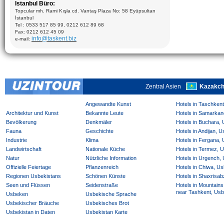
Istanbul Büro:
Bukhara:
Besuchung Ark Fortress (VII-XIX); Mausoleum Ismail
Topcular mh. Rami Kışla cd. Vantaş Plaza No: 58 Eyüpsultan
Samani (X), Medrese Ulugbek (1417), Poi-Kalyan Kompleks:
İstanbul
Minaret Kalyan (XII), Medrese Mir-Arab (XVI), Kalyan Moschee
Tel : 0533 517 85 99, 0212 612 89 68
(XV); Taki-Zargaron Dome Bazar (XVI), Lyabi-Khauz Moschee
(XVI-XVII), Chor-Minor Medrese (1807), Besuchung Sitorai Mokhi
Fax: 0212 612 45 09
Hosa Palast (XIX-XX), privat Teppiche Fabrik
info@taskent.biz
e-mail:
Chiwa:
ganzen Tag Exkursion Program in Ichan- Qala Komplex,
Teppiche Fabrik
Zentral Asien
Kazakch
Angewandte Kunst
Hotels in Taschken
Architektur und Kunst
Bekannte Leute
Hotels in Samarkan
Bevölkerung
Denkmäler
Hotels in Buchara,
Fauna
Geschichte
Hotels in Andijan, 
Industrie
Klima
Hotels in Fergana,
Landwirtschaft
Nationale Küche
Hotels in Termez, 
Natur
Nützliche Information
Hotels in Urgench,
Offizielle Feiertage
Pflanzenreich
Hotels in Chiwa, Us
Regionen Usbekistans
Schönen Künste
Hotels in Shaxrisab
Seen und Flüssen
Seidenstraße
Hotels in Mountains
near Tashkent, Usb
Usbeken
Usbekische Sprache
Usbekischer Bräuche
Usbekisches Brot
Usbekistan in Daten
Usbekistan Karte