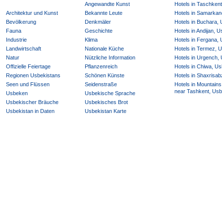
Angewandte Kunst
Hotels in Taschken
Architektur und Kunst
Bekannte Leute
Hotels in Samarkan
Bevölkerung
Denkmäler
Hotels in Buchara,
Fauna
Geschichte
Hotels in Andijan, 
Industrie
Klima
Hotels in Fergana,
Landwirtschaft
Nationale Küche
Hotels in Termez, 
Natur
Nützliche Information
Hotels in Urgench,
Offizielle Feiertage
Pflanzenreich
Hotels in Chiwa, Us
Regionen Usbekistans
Schönen Künste
Hotels in Shaxrisab
Seen und Flüssen
Seidenstraße
Hotels in Mountains
near Tashkent, Usb
Usbeken
Usbekische Sprache
Usbekischer Bräuche
Usbekisches Brot
Usbekistan in Daten
Usbekistan Karte